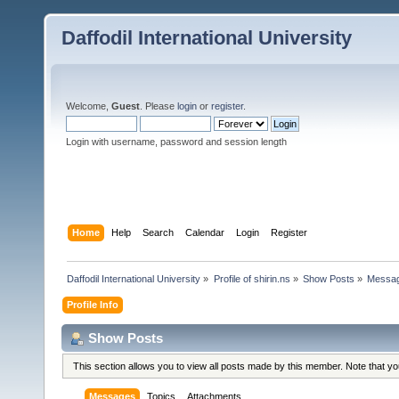
Daffodil International University
Welcome,
Guest
. Please
login
or
register
.
Login with username, password and session length
Home
Help
Search
Calendar
Login
Register
Daffodil International University
»
Profile of shirin.ns
»
Show Posts
»
Messa
Profile Info
Show Posts
This section allows you to view all posts made by this member. Note that y
Messages
Topics
Attachments