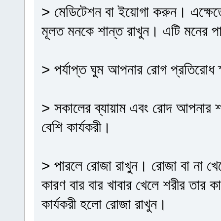
> মেডিটেশন বা ইয়োগা করুন। এক্ষেত
মূলত মনকে শান্ত রাখুন। এটি মনের প
> পর্যাপ্ত ঘুম আপনার রোগ প্রতিরোধ 
> সকালের ব্যায়াম এবং রোদ আপনার শর
বেশি কার্যকরী।
> পারলে রোজা রাখুন। রোজা বা না খে
কারণ বার বার খাবার খেলে শরীর তার 
কার্যকরী হলো রোজা রাখুন।