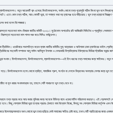
নফরমেশন। নতুন আরেকটি শব্দ এসেছে মিডইনফরমেশন, অর্থাৎ কোনো তথ্য পুরোপুরি সঠিক কিংবা ভুল বলে সিদ্ধান্তে যা
নেটে। এতে কোন তথ্য সঠিক, আর কোনটি ভুয়া, তা শনাক্ত করা বড় চ্যালেঞ্জ হয়ে দাঁড়িয়েছে। ভুল তথ্য ছাড়ানো নিয়ন্ত্
এসব কথা বলেন বিশেষজ্ঞরা।
 নিরাপত্তা সচেতনতা মাস–বিষয়ক জাতীয় কমিটি-২০২১। মুঠোফোন অপারেটর রবি আজিয়াটা লিমিটেড ও প্রযুক্তি সেবাদাতা প্র
 নিরাপত্তা সচেতনতা মাস পালন শুরু করে সিসিএ ফাউন্ডেশন।
্রিবিউন। ওয়েবিনারে সভাপতিত্ব করেন ক্যাম জাতীয় ক‌মি‌টির যুগ্ম আহ্বায়ক ও আইসাকা ঢাকা চ্যাপ্টারের ভাইস প্রেসিড
ট্রিবিউনের সহযোগী সম্পাদক আবু সাঈদ আসিফুল ইসলাম ও বেসরকারি বিশ্ববিদ্যালয় ইউল্যাবের মিডিয়া স্ট্যাডিজ অ্যান্ড জ
িই ভুয়া সংবাদ। মিসইনফরমেশন, ডিসইনফরমেশন, ম্যালইনফরমেশন—এই তিন ধরনের তথ্য সমাজের জন্য ক্ষতিকর। নতুন আর
 পড়ে। ডিসইনফরমেশন হলো কোনো ব্যক্তি, সামাজিক গ্রুপ, সংগঠন বা দেশকে বিব্রতকর অবস্থায় ফেলার জন্য ভুল তথ্
্ঠিত বা মূল ধারার সংবাদমাধ্যম হয়, তাহলে সেটি সাধারণত ভুল তথ্য দেবে না।
মাধ্যমে তথ্য প্রচার করে আয় করার সুবিধার জন্য অনেকে বিভিন্ন নামে ওয়েবপোর্টাল পরিচালনা করছেন। এই প্রেক্ষাপটে
হবে। কিছু সোশ্যাল মিডিয়া ভুয়া তথ্যের প্রচার ঠেকাতে নানা উদ্যোগ নিচ্ছে, কিন্তু সব সোশ্যাল মিডিয়া কর্তৃপক্ষ এমন উ
 করে উদ্দেশ্যমূলকভাবে যখন কোনো ভুল তথ্য ছড়িয়ে কেউ সমাজের ক্ষতির চেষ্টা করে, তখন সেটি প্রতিরোধের জন্য একজন গ