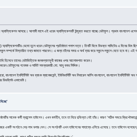
েব অ্যাপ্লিকেশন আসছে। আগামী মাসে এই ওয়েব অ্যাপ্লিকেশনটি উন্মুক্ত করতে যাচ্ছে ডেটাফুল। প্রথম বাংলাদেশ ওপেন 
র) অ্যাপ্লিকেশনটির ডেমো তুলে ধরেন ডেটাফুলের প্রতিষ্ঠাতা পলাশ দত্ত। তিনটি থিমে বিভক্ত সামিটের এ দিনের থিম ছিল
্কুল সম্পর্কে বিস্তারিত তথ্য জানতে পারবেন। এ জন্য তাঁদের সময় ও অর্থ ব্যয় করে স্কুলে-স্কুলে যেতে হবে না। এই
তিথি হিসেবে তাদের ডেটাভিত্তিক জনকল্যাণমুখী কাজের ওপর আলোকপাত করেন।
না করেন ডেটাফুলের গবেষক ও সামিট সমন্বয়কারী মো. আবু বকর সিদ্দিক।
রো, বাংলাদেশ ইনস্টিটিউট অব ব্যাংক ম্যানেজমেন্ট, ইউনিভার্সিটি অব লিবারেল আর্টস বাংলাদেশ, বাংলাদেশ ইনস্টিটিউট অব আই
নির ডিডব্লিউ একাডেমি।
দিচ্ছে’
টির সাবেক কর্মী ফ্রান্সেস হাউগেন। এখন কর্মহীন, তবে তা নিয়ে দুশ্চিন্তা নেই তাঁর। কারণ ‘সঠিক সময়ে ক্রিপ্টোকারেন
 গত বছর একটি সংগঠনে দেড় লাখ ডলার দেন। সে সংগঠনটি এখন হাউগেনের সাহায্যে এগিয়ে এসেছে। তবে হাউগেন বলেছেন
য আমি ভালো আছি, কারণ সঠিক সময়ে আমি ক্রিপ্টো কিনেছিলাম।’