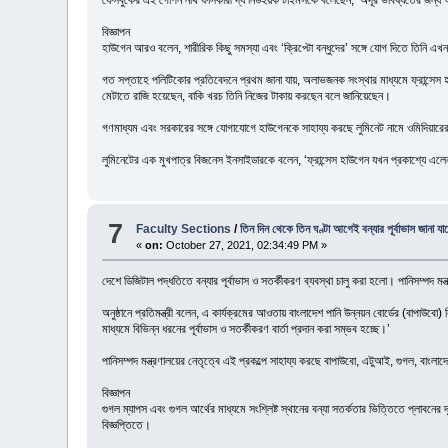
বিজ্ঞাপন
হাউগেন আরও বলেন, শারীরিক কিছু সমস্যা এবং ‘ক্রিপ্টো বন্ধুদের’ সঙ্গে যোগ দিতে তিনি
গত সপ্তাহে পলিটিকোর প্রতিবেদনে প্রথম জানা যায়, অলাভজনক সংস্থার মাধ্যমে ফ্রান্সেস হ
মেটাতে রাজি হয়েছেন, বাকি খরচ তিনি নিজের টাকায় করছেন বলে জানিয়েছেন।
গণমাধ্যম এবং সরকারের সঙ্গে যোগাযোগে হাউগেনকে সাহায্য করছে লুমিনেট নামে ওমিদিয়ারে
লুমিনেটের এক মুখপাত্র বিজনেস ইনসাইডারকে বলেন, ‘ফ্রান্সেস হাউগেন যখন প্রকাশ্যে এলেন
7
Faculty Sections
/
তিন দিন থেকে তিন ঘণ্টা আগেই বন্যার পূর্বাভাস জানা যা
«
on:
October 27, 2021, 02:34:49 PM »
দেশে ডিজিটাল পদ্ধতিতে বন্যার পূর্বাভাস ও সতর্কীকরণ ব্যবস্থা চালু করা হলো। পানিসম্পদ
অনুষ্ঠানে প্রতিমন্ত্রী বলেন, এ কার্যক্রমের আওতায় বাংলাদেশ পানি উন্নয়ন বোর্ডের (বাপাউবো) 
মাধ্যমে বিভিন্ন ধরনের পূর্বাভাস ও সতর্কীকরণ বার্তা প্রদান করা সম্ভব হচ্ছে।’
পানিসম্পদ মন্ত্রণালয়ের নেতৃত্বে এই প্রকল্পে সাহায্য করছে বাপাউবো, এটুআই, গুগল, বাংলাদ
বিজ্ঞাপন
গুগল ম্যাপস এবং গুগল আর্থের মাধ্যমে সংশ্লিষ্ট স্থানের বন্যা সতর্কতার ভিত্তিতে প্লাব
বিজ্ঞপ্তিতে।