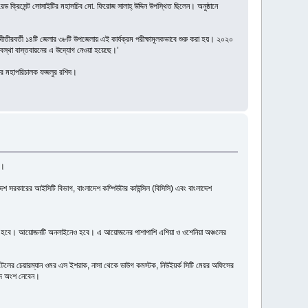
 রেড ক্রিসেন্ট সোসাইটির মহাসচিব মো. ফিরোজ সালাহ্ উদ্দিন উপস্থিত ছিলেন। অনুষ্ঠানে
মা নদীতীরবর্তী ১৪টি জেলার ৩৮টি উপজেলায় এই কার্যক্রম পরীক্ষামূলকভাবে শুরু করা হয়। ২০২০
্যবস্থা বাস্তবায়নের এ উদ্যোগ নেওয়া হয়েছে।’
উবোর মহাপরিচালক ফজলুর রশিদ।
শ।
েশ সরকারের আইসিটি বিভাগ, বাংলাদেশ কম্পিউটার কাউন্সিল (বিসিসি) এবং বাংলাদেশ
অনুষ্ঠিত হবে। আয়োজনটি অনলাইনেও হবে। এ আয়োজনের পাশাপাশি এশিয়া ও ওশেনিয়া অঞ্চলের
ছাড়া ইন্টেলের চেয়ারম্যান ওমর এস ইশরাক, নাসা থেকে ডাউগ কমস্টক, নিউইয়র্ক সিটি মেয়র অফিসের
জেদ অংশ নেবেন।