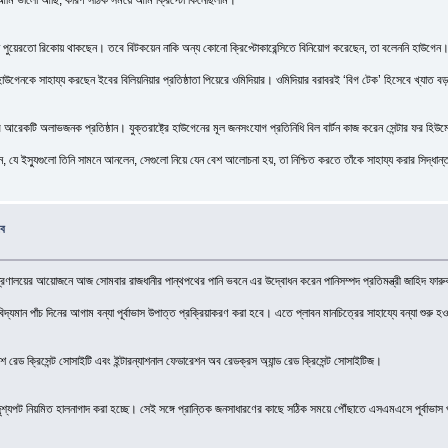
 এখন পুয়েরতো রিকোয় থাকছেন। তবে বিটকয়েন নাকি অন্য কোনো ক্রিপ্টোকারেন্সিতে বিনিয়োগ করেছেন, তা বলেননি হাউগেন
াউগেনকে সাহায্য করছেন ইবের বিলিয়নিয়ার প্রতিষ্ঠাতা পিয়েরে ওমিদিয়ার। ওমিদিয়ার বরাবরই ‘বিগ টেক’ হিসেবে খ্যাত ব
র আরেকটি অলাভজনক প্রতিষ্ঠান। যুক্তরাষ্ট্রে হাউগেনের মূল জনসংযোগ প্রতিনিধি বিল বার্টন কাজ করেন সেন্টার ফর 
, যে ইস্যুগুলো তিনি সামনে আনলেন, সেগুলো নিয়ে যেন বেশ আলোচনা হয়, তা নিশ্চিত করতে তাঁকে সাহায্য করার সিদ্ধান্
বে
 মন্ত্রণালয়ের আয়োজনে আজ সোমবার রাজধানীর পান্থপথের পানি ভবনে এর উদ্বোধন করেন পানিসম্পদ প্রতিমন্ত্রী জাহিদ ফার
বিদ্যমান পাঁচ দিনের আগাম বন্যা পূর্বাভাস উপাত্ত প্রক্রিয়াকরণ করা হবে। এতে প্লাবন মানচিত্রের সাহায্যে বন্যা শুরু হও
েশ রেড ক্রিসেন্ট সোসাইটি এবং ইন্টারন্যাশনাল ফেডারেশন অব রেডক্রস অ্যান্ড রেড ক্রিসেন্ট সোসাইটিজ।
নের দৃশ্যপট নিয়মিত হালনাগাদ করা হচ্ছে। সেই সঙ্গে প্রান্তিক জনসাধারণের কাছে সঠিক সময়ে পৌঁছাতে এসএমএসে পূর্বাভ