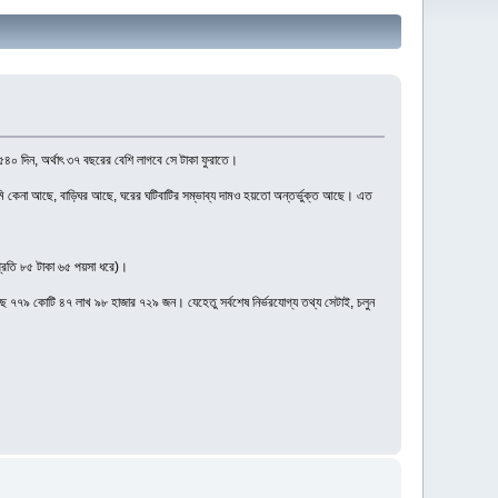
৪০ দিন, অর্থাৎ ৩৭ বছরের বেশি লাগবে সে টাকা ফুরাতে।
 জমি কেনা আছে, বাড়িঘর আছে, ঘরের ঘটিবাটির সম্ভাব্য দামও হয়তো অন্তর্ভুক্ত আছে। এত
প্রতি ৮৫ টাকা ৬৫ পয়সা ধরে)।
ে ৭৭৯ কোটি ৪৭ লাখ ৯৮ হাজার ৭২৯ জন। যেহেতু সর্বশেষ নির্ভরযোগ্য তথ্য সেটাই, চলুন