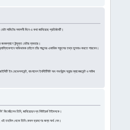
ডেটা সামিটের সমাপনী দিনে এ কথা জানিয়েছে প্রতিষ্ঠানটি।
 জনকল্যাণে উন্মুক্ত ডেটার ব্যবহার।
 অ্যাপ্লিকেশনে অভিভাবক চাইলে তাঁর পছন্দের একাধিক স্কুলের তথ্য তুলনাও করতে পারবেন।
সিটি ইন ডেভেলপমেন্ট, বাংলাদেশ ইনস্টিটিউট অব গভর্ন্যান্স অ্যান্ড ম্যানেজমেন্ট ও সাউথ
্সি’ কিনেছিলেন তিনি, জানিয়েছেন দ্য নিউইয়র্ক টাইমসকে।
, ওই তহবিল থেকে তিনি কেবল ভ্রমণের জন্য অর্থ নেন।