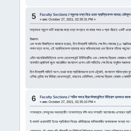
5
Faculty Sections
/
স্কুলের তথ্য নিয়ে ওয়েব অ্যাপ্লিকেশন আনছে ডেটাফুল
«
on:
October 27, 2021, 02:35:31 PM »
সন্তানকে স্কুলে ভর্তি করানোর জন্য তথ্য সংগ্রহে মা-বাবার সময় ও শ্রম বাঁচাতে একটি ওয়
বিজ্ঞাপন
এক সংবাদ বিজ্ঞপ্তিতে জানানো হয়েছে, তিন দিনব্যাপী সামিটের শেষ দিন সোমবার (২৫ অক্টোব
পলাশ দত্ত বলেন, এই অ্যাপ্লিকেশন ব্যবহার করে অভিভাবকেরা এক ক্লিকে তাঁদের পছন্দের স
এদিন আমেরিকাভিত্তিক ওপেন ডেভেলপমেন্ট ইনিশিয়েটিভ এবং নেপালের ফ্রিডম ফোরামও অ
অনলাইন প্ল্যাটফর্ম জুমে আয়োজিত বাংলাদেশ ওপেন ডেটা সামিটের শেষ দিনের অনুষ্ঠান সঞ্চাল
তিন দিনব্যাপী সামিটে অংশ নেওয়া অন্য প্রতিষ্ঠানগুলো হলো এটুআই, বাংলাদেশ পরিসংখ্যান ব্যু
এশিয়া সেন্টার ফর মিডিয়া ডেভেলপমেন্ট, ভারতের ডেটালিডস, নেপালের ফ্রিডম ফোরাম ও জার্মা
6
Faculty Sections
/
‘সঠিক সময়ে ক্রিপ্টোকারেন্সিতে বিনিয়োগ দুঃসময়ে কাজে 
«
on:
October 27, 2021, 02:35:10 PM »
গণমাধ্যমে ফেসবুকের অভ্যন্তরীণ গবেষণাপত্র ফাঁস করে সম্প্রতি আলোচনায় এসেছেন প্রতিষ্ঠান
ই-কমার্স ওয়েবসাইট ইবের প্রতিষ্ঠাতা পিয়ের ওমিদিয়ারের মালিকানাধীন অলাভজনক সংস্থা
ফেসবুকের এই গোপন নথি ফাঁসকারী দ্য নিউইয়র্ক টাইমসকে বলেছেন, ‘অদূর ভবিষ্যতের জন্