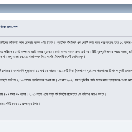
কত টাকা করে পেত
শালীদের তালিকায় আজ রোববার সকাল ৯টার হিসাব। প্রতিদিন যদি তিনি এক কোটি ডলার করে খরচ করেন, তবে ১৩ হাজার ৫
ম্পদের পরিমাণ। মোট সম্পদ ও মোট দায়ের ব্যবধান। সেই সম্পদ কেবল নগদ অর্থ নয়। বিভিন্ন প্রতিষ্ঠানের শেয়ার আছে,
বেন না। তবু আমরা যেহেতু খাতা-কলম নিয়ে বসেছি, হিসাবটা কষেই ফেলি চলুন।
ডলারের। বাংলাদেশি মুদ্রায় তা ১১ লাখ ৫৯ হাজার ৭০১ কোটি টাকা (বাংলাদেশ ব্যাংকের গতকালের হিসাব অনুযায়ী ডলার
বসাইটে সর্বশেষ ২০১৯ সালের প্রতিবেদন পাওয়া যায়। সেখানে ২০২০ সালে পৃথিবীর মোট জনসংখ্যার প্রাক্কলন দেওয়া আছ
হাজার ৪৮৭ টাকা ৭৮ পয়সা। ২০২১ সালে এসে মানুষ যদি কিছুটা বাড়ে তবে সে পরিমাণ আরও কমবে।
করার সেটাই বোধ হয় একমাত্র উপায়।