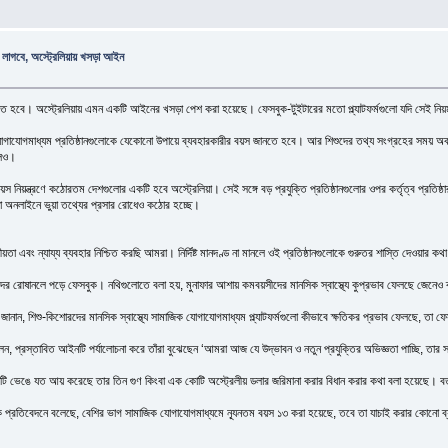
 লাগবে, অস্ট্রেলিয়ায় খসড়া আইন
বে। অস্ট্রেলিয়ায় এমন একটি আইনের খসড়া পেশ করা হয়েছে। ফেসবুক-টুইটারের মতো প্ল্যাটফর্মগুলো যদি সেই নিয়ম মান
গাযোগমাধ্যম প্রতিষ্ঠানগুলোকে যেকোনো উপায়ে ব্যবহারকারীর বয়স জানতে হবে। আর শিশুদের তথ্য সংগ্রহের সময় অবশ্যই 
বলও।
য়ন্ত্রণে কঠোরতম দেশগুলোর একটি হবে অস্ট্রেলিয়া। সেই সঙ্গে বড় প্রযুক্তি প্রতিষ্ঠানগুলোর ওপর কর্তৃত্ব প্রতিষ্ঠার
ড়া অনলাইনে ভুয়া তথ্যের প্রসার রোধেও কঠোর হচ্ছে।
গোপনীয়তা এবং ন্যায্য ব্যবহার নিশ্চিত করছি আমরা। নির্দিষ্ট মানদণ্ড না মানলে ওই প্রতিষ্ঠানগুলোকে গুরুতর শাস্তি দে
াদের রোষানলে পড়ে ফেসবুক। নথিগুলোতে বলা হয়, মুনাফার আশায় কমবয়সীদের মানসিক স্বাস্থ্যে কুপ্রভাব ফেলছে জেনেও 
যান জানান, শিশু-কিশোরদের মানসিক স্বাস্থ্যে সামাজিক যোগাযোগমাধ্যম প্ল্যাটফর্মগুলো কীভাবে ক্ষতিকর প্রভাব ফেলছে, 
ন, প্রস্তাবিত আইনটি পর্যালোচনা করে তাঁরা বুঝেছেন ‘আমরা আজ যে উদ্ভাবন ও নতুন প্রযুক্তির অভিজ্ঞতা পাচ্ছি, তার সঙ্
 আইনটি ভেঙে যত আয় করেছে তার তিন গুণ কিংবা এক কোটি অস্ট্রেলীয় ডলার জরিমানা করার বিধান করার কথা বলা হয়েছে। বর্
্রতিবেদনে বলেছে, বেশির ভাগ সামাজিক যোগাযোগমাধ্যমে ন্যূনতম বয়স ১৩ করা হয়েছে, তবে তা যাচাই করার কোনো ব্যব