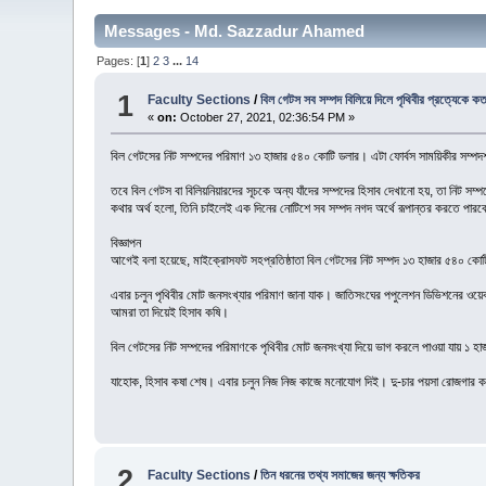
Messages - Md. Sazzadur Ahamed
Pages: [
1
]
2
3
...
14
1
Faculty Sections
/
বিল গেটস সব সম্পদ বিলিয়ে দিলে পৃথিবীর প্রত্যেকে 
«
on:
October 27, 2021, 02:36:54 PM »
বিল গেটসের নিট সম্পদের পরিমাণ ১৩ হাজার ৫৪০ কোটি ডলার। এটা ফোর্বস সাময়িকীর সম্পদ
তবে বিল গেটস বা বিলিয়নিয়ারদের সূচকে অন্য যাঁদের সম্পদের হিসাব দেখানো হয়, তা নিট স
কথার অর্থ হলো, তিনি চাইলেই এক দিনের নোটিশে সব সম্পদ নগদ অর্থে রূপান্তর করতে পার
বিজ্ঞাপন
আগেই বলা হয়েছে, মাইক্রোসফট সহপ্রতিষ্ঠাতা বিল গেটসের নিট সম্পদ ১৩ হাজার ৫৪০ কোটি 
এবার চলুন পৃথিবীর মোট জনসংখ্যার পরিমাণ জানা যাক। জাতিসংঘের পপুলেশন ডিভিশনের ওয়ে
আমরা তা দিয়েই হিসাব কষি।
বিল গেটসের নিট সম্পদের পরিমাণকে পৃথিবীর মোট জনসংখ্যা দিয়ে ভাগ করলে পাওয়া যায় ১ 
যাহোক, হিসাব কষা শেষ। এবার চলুন নিজ নিজ কাজে মনোযোগ দিই। দু-চার পয়সা রোজগার 
2
Faculty Sections
/
তিন ধরনের তথ্য সমাজের জন্য ক্ষতিকর