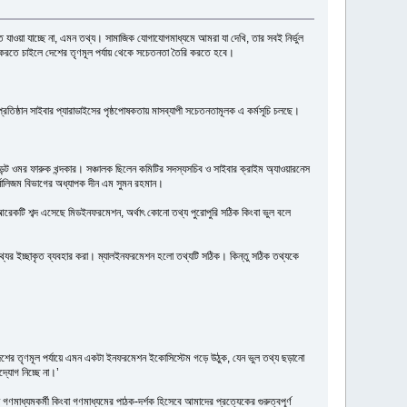
ওয়া যাচ্ছে না, এমন তথ্য। সামাজিক যোগাযোগমাধ্যমে আমরা যা দেখি, তার সবই নির্ভুল
রণ করতে চাইলে দেশের তৃণমূল পর্যায় থেকে সচেতনতা তৈরি করতে হবে।
তিষ্ঠান সাইবার প্যারাডাইসের পৃষ্ঠপোষকতায় মাসব্যাপী সচেতনতামূলক এ কর্মসূচি চলছে।
েন্ট ওমর ফারুক খন্দকার। সঞ্চালক ছিলেন কমিটির সদস্যসচিব ও সাইবার ক্রাইম অ্যাওয়ারনেস
ার্নালিজম বিভাগের অধ্যাপক দীন এম সুমন রহমান।
েকটি শব্দ এসেছে মিডইনফরমেশন, অর্থাৎ কোনো তথ্য পুরোপুরি সঠিক কিংবা ভুল বলে
যের ইচ্ছাকৃত ব্যবহার করা। ম্যালইনফরমেশন হলো তথ্যটি সঠিক। কিন্তু সঠিক তথ্যকে
 দেশের তৃণমূল পর্যায়ে এমন একটা ইনফরমেশন ইকোসিস্টেম গড়ে উঠুক, যেন ভুল তথ্য ছড়ানো
দ্যোগ নিচ্ছে না।’
ণমাধ্যমকর্মী কিংবা গণমাধ্যমের পাঠক-দর্শক হিসেবে আমাদের প্রত্যেকের গুরুত্বপূর্ণ