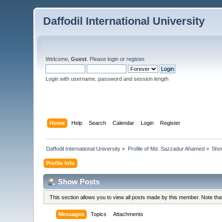
Daffodil International University
Welcome,
Guest
. Please
login
or
register
.
Login with username, password and session length
Home
Help
Search
Calendar
Login
Register
Daffodil International University
»
Profile of Md. Sazzadur Ahamed
»
Sho
Profile Info
Show Posts
This section allows you to view all posts made by this member. Note th
Messages
Topics
Attachments