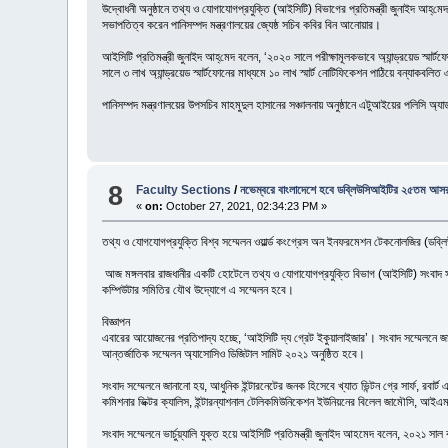
উদ্বোধনী অনুষ্ঠানে তথ্য ও যোগাযোগপ্রযুক্তি (আইসিটি) বিভাগের প্রতিমন্ত্রী জুনাইদ আহ্‌মে
সভাপতিত্ব করেন পানিসম্পদ মন্ত্রণালয়ের জ্যেষ্ঠ সচিব কবির বিন আনোয়ার।
আইসিটি প্রতিমন্ত্রী জুনাইদ আহ্‌মেদ বলেন, ‘২০২০ সালে পরীক্ষামূলকভাবে অ্যান্ড্রয়েড স্মার
সালে ৩ লাখ অ্যান্ড্রয়েড স্মার্টফোনের মাধ্যমে ১০ লাখ স্মার্ট নোটিফিকেশন পাঠিয়ে বন্যা
পানিসম্পদ মন্ত্রণালয়ের উপসচিব মাহমুদুল হাসানের সঞ্চালনায় অনুষ্ঠানে এটুআইয়ের পলিসি 
8
Faculty Sections
/
নভেম্বরে বাংলাদেশে হবে ডব্লিউসিআইটির ২৫তম আস
«
on:
October 27, 2021, 02:34:23 PM »
তথ্য ও যোগযোগপ্রযুক্তি বিশ্ব সম্মেলন ওয়ার্ল্ড কংগ্রেস অন ইনফরমেশন টেকনোলজির (ড
আজ মঙ্গলবার রাজধানীর একটি হোটেলে তথ্য ও যোগাযোগপ্রযুক্তি বিভাগ (আইসিটি) সংবাদ সম্ম
কম্পিউটার সমিতির যৌথ উদ্যোগে এ সম্মেলন হবে।
বিজ্ঞাপন
এবারের আয়োজনের প্রতিপাদ্য হচ্ছে, ‘আইসিটি দ্য গ্রেট ইকুয়ালাইজার’। সংবাদ সম্মেলনে জ
আন্তর্জাতিক সম্মেলন অ্যাসোসিও ডিজিটাল সামিট ২০২১ অনুষ্ঠিত হবে।
সংবাদ সম্মেলনে জানানো হয়, আধুনিক ইন্টারনেটের জনক হিসেবে খ্যাত ভিন্টন গ্রে সার্ফ, রবার্ট
কমিশনার ভিক্টর ক্যালিস, ইন্টারন্যাশনাল টেলিকমিউনিকেশন ইউনিয়নের বিলেল জামৌসি, আইএমড
সংবাদ সম্মেলনে ভার্চুয়্যালি যুক্ত হয়ে আইসিটি প্রতিমন্ত্রী জুনাইদ আহমেদ বলেন, ২