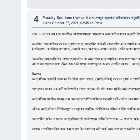
4
Faculty Sections
/
বয়স ১৬ না হলে ফেসবুক ব্যবহারে অভিভাবকের অনুমতি
«
on:
October 27, 2021, 02:35:48 PM »
বয়স ১৬ বছরের কম হলে সামাজিক যোগাযোগমাধ্যম ব্যবহারের জন্য অভিভাবকের অনুমতি নিতে হ
অনলাইনে কমবয়সীদের তথ্যের সুরক্ষার জন্য প্রস্তাবিত আইনটি বাস্তবায়িত হলে সামাজিক যো
ইনস্টাগ্রাম, হোয়াটসঅ্যাপ আছে, তেমনই আছে অনলাইন ফোরাম রেডইট, ডেটিং অ্যাপ বাম্
‘অনলাইন প্রাইভেসি বিল’ নামের প্রস্তাবিত সে আইন পাস হলে সামাজিক যোগাযোগমাধ্যমে বয়স নি
ওই সংবাদমাধ্যমের সঙ্গে চুক্তি করা এরই মধ্যে বাধ্যতামূলক করেছে দেশটির সরকার। তা ছা
বিজ্ঞাপন
অস্ট্রেলিয়ার অ্যাটর্নি জেনারেল মিশেলিয়া ক্যাশ বলেন, ‘(অস্ট্রেলিয়ার) তথ্যের সুরক্ষা ও 
ফেসবুকের সাবেক এক কর্মী প্রতিষ্ঠানটির গোপন অনেক নথি ফাঁস করলে মার্কিন আইন প্রণেত
অস্ট্রেলিয়ার মানসিক স্বাস্থ্য এবং আত্মহত্যা প্রতিরোধবিষয়ক সহকারী মন্ত্রী ডেভিড কোলম্
এদিকে অস্ট্রেলিয়া ও নিউজিল্যান্ডে ফেসবুকের পাবলিক পলিসিবিষয়ক পরিচালক মিয়া গারলিক বলে
প্রস্তাবিত আইন না মানলে অস্ট্রেলিয়ায় ওই প্রতিষ্ঠানের বার্ষিক টার্নওভারের ১০ শতাংশ,
তথ্যের গোপনীয়তা নিয়ে কাজ করা সংস্থা ‘ইনফরমেশন কমিশনার’ আজ সোমবার প্রকাশিত এক প