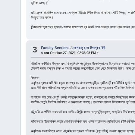
ভূমিকা আছে।’
এই জ্যেষ্ঠ সাংবাদিক মনে করেন, সোশ্যাল মিডিয়ার নিউজ ফিডে যা আসে, সেটিই কিন্তু ‘সংবা
উপকৃত হবে সমাজ।
ইন্টারনেটে ভুয়া তথ্য ছড়ানো ঠেকাতে সচেতনতা খুব জরুরি বলে মন্তব্য করেন ওমর ফারুক খন
3
Faculty Sections
/
দেশে চালু হলো ফিনল্যাব বিডি
«
on:
October 27, 2021, 02:36:08 PM »
ডিজিটাল অর্থনীতির উন্নয়ন এবং ফিন্যান্সিয়াল প্রযুক্তির উদ্যোক্তাদের উদ্যোগকে সহায়তা 
টেকসই করার মাধ্যমে নিম্ন ও মাঝারি আয়ের জনগোষ্ঠীকে সেবা দেবে ফিনল্যাব বিডি। আজ 
বিজ্ঞাপন
অনুষ্ঠানে প্রধান অতিথির বক্তব্যে তথ্য ও যোগাযোগপ্রযুক্তি প্রতিমন্ত্রী (আইসিটি) জুনাই
এতে ইতিবাচক পরিবর্তনের সম্ভাবনা তৈরি হয়েছে। এখন তাদের প্রয়োজন সঠিক দিকনির্দেশনা। এ ক
বাংলাদেশ ব্যাংকের ডেপুটি গভর্নর আহমেদ জামাল বলেন, বাংলাদেশের বাজারে ফিনটেকের উদ্ভাব
যাবতীয় পেমেন্ট সিস্টেম পর্যবেক্ষণ ও তত্ত্বাবধান করছে। বাংলাদেশ ব্যাংক ফিনল্যাবকে পূর্ণ স
এটুআইয়ের পলিসি অ্যাডভাইজার আনীর চৌধুরী বলেন, অন্তর্ভুক্তিমূলক, সাশ্রয়ী ও নির্ভরযোগ
জাতিসংঘের ইকোনমিক অ্যান্ড সোশ্যাল কমিশন ফর এশিয়া অ্যান্ড দ্য প্যাসিফিকের (ইউএনসিডি
অনুষ্ঠানের সভাপতিত্ব করেন এটুআইয়ের প্রকল্প পরিচালক (যুগ্ম সচিব) দেওয়ান মুহাম্মদ হুমায়ু