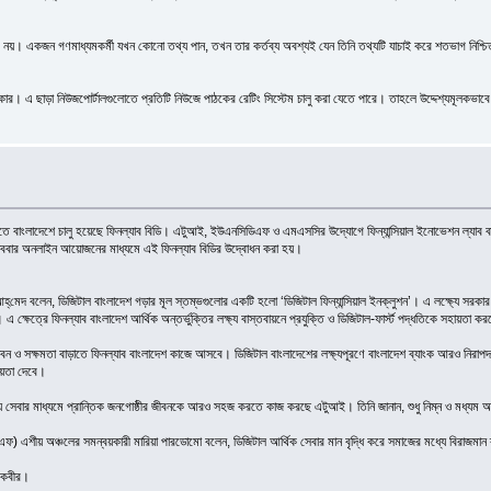
দ’ নয়। একজন গণমাধ্যমকর্মী যখন কোনো তথ্য পান, তখন তার কর্তব্য অবশ্যই যেন তিনি তথ্যটি যাচাই করে শতভাগ নিশ্চিত 
্দকার। এ ছাড়া নিউজপোর্টালগুলোতে প্রতিটি নিউজে পাঠকের রেটিং সিস্টেম চালু করা যেতে পারে। তাহলে উদ্দেশ্যমূলকভ
করতে বাংলাদেশে চালু হয়েছে ফিনল্যাব বিডি। এটুআই, ইউএনসিডিএফ ও এমএসসির উদ্যোগে ফিন্যান্সিয়াল ইনোভেশন ল্যাব বাং
রোববার অনলাইন আয়োজনের মাধ্যমে এই ফিনল্যাব বিডির উদ্বোধন করা হয়।
দ আহ্‌মেদ বলেন, ডিজিটাল বাংলাদেশ গড়ার মূল স্তম্ভগুলোর একটি হলো ‘ডিজিটাল ফিন্যান্সিয়াল ইনক্লুশন’। এ লক্ষ্যে সরক
্ষেত্রে ফিনল্যাব বাংলাদেশ আর্থিক অন্তর্ভুক্তির লক্ষ্য বাস্তবায়নে প্রযুক্তি ও ডিজিটাল-ফার্স্ট পদ্ধতিকে সহায়তা ক
ন ও সক্ষমতা বাড়াতে ফিনল্যাব বাংলাদেশ কাজে আসবে। ডিজিটাল বাংলাদেশের লক্ষ্যপূরণে বাংলাদেশ ব্যাংক আরও নিরাপদ, 
হায়তা দেবে।
্য সেবার মাধ্যমে প্রান্তিক জনগোষ্ঠীর জীবনকে আরও সহজ করতে কাজ করছে এটুআই। তিনি জানান, শুধু নিম্ন ও মধ্যম আয়ে
এফ) এশীয় অঞ্চলের সমন্বয়কারী মারিয়া পারডোমো বলেন, ডিজিটাল আর্থিক সেবার মান বৃদ্ধি করে সমাজের মধ্যে বিরাজমান ব্
ন কবীর।