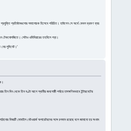
।
ড় প্রযুক্তি প্রতিষ্ঠানগুলোর সমালোচক হিসেবে পরিচিত। হাউগেন সে অর্থে কেবল ভ্রমণ ব্যয়
হিউমেন টেকনোলজিতে। সেটাও ওমিদিয়ারের তহবিলে গড়া।
ত নেয় লুমিনেট।’
ুক।
য়ার তিন দিন থেকে তিন ঘণ্টা আগে স্থানীয় জনগোষ্ঠী পর্যায়ে তাৎক্ষণিকভাবে ইন্টারনেটের
াস পাঠানোর বিষয়টি মোবাইল নেটওয়ার্ক অপারেটরদের সঙ্গে চলমান রয়েছে বলে জানানো হয় সংবাদ