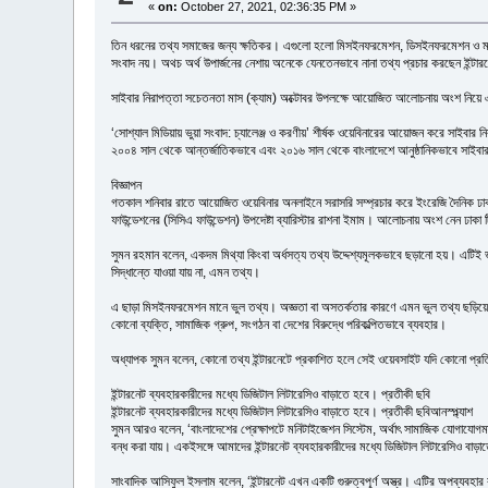
«
on:
October 27, 2021, 02:36:35 PM »
তিন ধরনের তথ্য সমাজের জন্য ক্ষতিকর। এগুলো হলো মিসইনফরমেশন, ডিসইনফরমেশন ও ম্যালই
সংবাদ নয়। অথচ অর্থ উপার্জনের নেশায় অনেকে যেনতেনভাবে নানা তথ্য প্রচার করছেন ইন্টার
সাইবার নিরাপত্তা সচেতনতা মাস (ক্যাম) অক্টোবর উপলক্ষে আয়োজিত আলোচনায় অংশ নিয়ে 
‘সোশ্যাল মিডিয়ায় ভুয়া সংবাদ: চ্যালেঞ্জ ও করণীয়’ শীর্ষক ওয়েবিনারের আয়োজন করে সাইবার
২০০৪ সাল থেকে আন্তর্জাতিকভাবে এবং ২০১৬ সাল থেকে বাংলাদেশে আনুষ্ঠানিকভাবে সাইবার
বিজ্ঞাপন
গতকাল শনিবার রাতে আয়োজিত ওয়েবিনার অনলাইনে সরাসরি সম্প্রচার করে ইংরেজি দৈনিক ঢাকা ট
ফাউন্ডেশনের (সিসিএ ফাউন্ডেশন) উপদেষ্টা ব্যারিস্টার রাশনা ইমাম। আলোচনায় অংশ নেন ঢাকা 
সুমন রহমান বলেন, একদম মিথ্যা কিংবা অর্ধসত্য তথ্য উদ্দেশ্যমূলকভাবে ছড়ানো হয়। এট
সিদ্ধান্তে যাওয়া যায় না, এমন তথ্য।
এ ছাড়া মিসইনফরমেশন মানে ভুল তথ্য। অজ্ঞতা বা অসতর্কতার কারণে এমন ভুল তথ্য ছড়িয়ে
কোনো ব্যক্তি, সামাজিক গ্রুপ, সংগঠন বা দেশের বিরুদ্ধে পরিকল্পিতভাবে ব্যবহার।
অধ্যাপক সুমন বলেন, কোনো তথ্য ইন্টারনেটে প্রকাশিত হলে সেই ওয়েবসাইট যদি কোনো প্রতিষ
ইন্টারনেট ব্যবহারকারীদের মধ্যে ডিজিটাল লিটারেসিও বাড়াতে হবে। প্রতীকী ছবি
ইন্টারনেট ব্যবহারকারীদের মধ্যে ডিজিটাল লিটারেসিও বাড়াতে হবে। প্রতীকী ছবিআনস্প্ল্যাশ
সুমন আরও বলেন, ‘বাংলাদেশের প্রেক্ষাপটে মনিটাইজেশন সিস্টেম, অর্থাৎ সামাজিক যোগাযোগ
বন্ধ করা যায়। একইসঙ্গে আমাদের ইন্টারনেট ব্যবহারকারীদের মধ্যে ডিজিটাল লিটারেসিও বাড়াতে 
সাংবাদিক আসিফুল ইসলাম বলেন, ‘ইন্টারনেট এখন একটি গুরুত্বপূর্ণ অস্ত্র। এটির অপব্যবহার