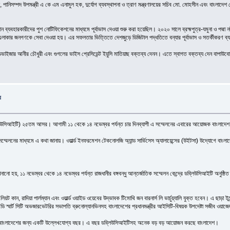
দ, পানিসম্পদ উপমন্ত্রী এ কে এম এনামুল হক, দুর্যোগ ব্যবস্থাপনা ও ত্রাণ মন্ত্রণালয়ের সচিব মো. মোহসীন এবং বাংলাদেশ
্টফোন ব্যবহারকারীদের পুশ নোটিফিকেশনের মাধ্যমে পূর্বাভাস দেওয়া শুরু করা হয়েছিল। ২০২০ সালে ব্রহ্মপুত্র-যমুনা ও পদ্
কবলিত এলাকার জনগণকে সেবা দেওয়া হয়। এর সফলতার ভিত্তিতে দেশজুড়ে ডিজিটাল পদ্ধতিতে বন্যার পূর্বাভাস ও সতর্কীকরণ ব
অ্যাডভাইজার আনীর চৌধুরী এবং গুগলের ভাইস প্রেসিডেন্ট ইয়ুসি মাতিয়াছ বক্তব্য দেনন। এতে স্বাগত বক্তব্য দেন বাপা
র
ব্লিউসিআইটি) ২৫তম আসর। আগামী ১১ থেকে ১৪ নভেম্বর পর্যন্ত চার দিনব্যাপী এ সম্মেলনের এবারের আয়োজক বাংলাদে
েলনের মাধ্যমে এ কথা জানায়। ওয়ার্ল্ড ইনফরমেশন টেকনোলজি অ্যান্ড সার্ভিসেস অ্যালায়েন্সের (উইটসা) উদ্যোগে বাংলাদ
ানানো হয়, ১১ নভেম্বর থেকে ১৪ নভেম্বর পর্যন্ত রাজধানীর বঙ্গবন্ধু আন্তর্জাতিক সম্মেলন কেন্দ্রে ডব্লিউসিআইটি 
 এলিয়ট কান, রাদিয়া পার্লম্যান এবং ওয়ার্ল্ড ওয়াইড ওয়েবের উদ্ভাবক টিমোথি জন বারনার্স লি ভার্চুয়্যালি যুক্ত হবেন। এ 
ি স্মার্ট সিটি অভজারভেটরির সভাপতি ব্রুনোল্যানভিনসহ বাংলাদেশের প্রধানমন্ত্রীর আইসিটি-বিষয়ক উপদেষ্টা সজীব ওয়া
০২১ সাল বাংলাদেশের জন্য একটি উল্লেখযোগ্য বছর। এ বছর ডব্লিউসিআইটিসহ অনেক বড় বড় আয়োজন করছে বাংলাদেশ।