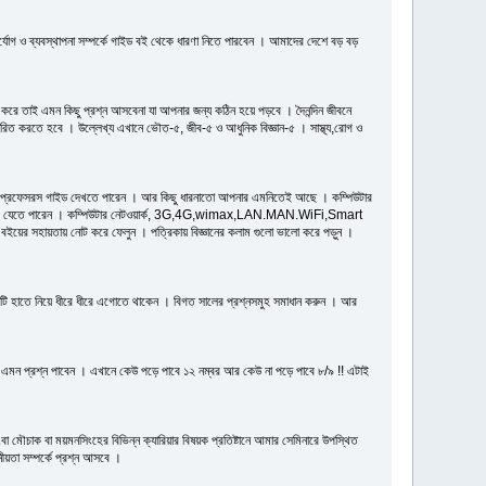
যোগ ও ব্যবস্থাপনা সম্পর্কে গাইড বই থেকে ধারণা নিতে পারবেন । আমাদের দেশে বড় বড়
ন করে তাই এমন কিছু প্রশ্ন আসবেনা যা আপনার জন্য কঠিন হয়ে পড়বে । দৈনন্দিন জীবনে
ির্ধারিত করতে হবে । উল্লেখ্য এখানে ভৌত-৫, জীব-৫ ও আধুনিক বিজ্ঞান-৫ । সাস্থ্য,রোগ ও
রাকল বা প্রফেসরস গাইড দেখতে পারেন । আর কিছু ধারনাতো আপনার এমনিতেই আছে । কম্পিউটার
 সহজে পেরে যেতে পারেন । কম্পিউটার নেটওয়ার্ক, 3G,4G,wimax,LAN.MAN.WiFi,Smart
সহায়তায় নোট করে ফেলুন । পত্রিকায় বিজ্ঞানের কলাম গুলো ভালো করে পড়ুন ।
াসটি হাতে নিয়ে ধীরে ধীরে এগোতে থাকেন । বিগত সালের প্রশ্নসমুহ সমাধান করুন । আর
বে এমন প্রশ্ন পাবেন । এখানে কেউ পড়ে পাবে ১২ নম্বর আর কেউ না পড়ে পাবে ৮/৯ !! এটাই
মৌচাক বা ময়মনসিংহের বিভিন্ন ক্যারিয়ার বিষয়ক প্রতিষ্টানে আমার সেমিনারে উপস্থিত
ীয়তা সম্পর্কে প্রশ্ন আসবে ।