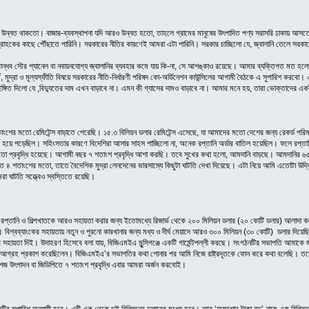
উন্নত থাকতো। বাজার-ব্যবস্থাপনা যদি আরও উন্নত হতো, তাহলে গ্রামের মানুষের উৎপাদিত পণ্য সরাসরি ঢাকায় আ
রাহকের কাছে পৌঁছাতে পারিনি। সরকারের নীতির কারণেই আমরা এটা পারিনি। সরকার চাচ্ছিলো যে, জ্বালানি তেলে স
।
ব সৌর প্যানেল বা নবায়নযোগ্য জ্বালানির ব্যবহার কমে যায় কি-না, সে আশঙ্কাও রয়েছে। আমার ব্যক্তিগত মত হলো, দু
মুদ্রা ও মূল্যস্ফীতি বিষয়ে সরকারের নীতি-নির্ধারণী পরিষদ কো-অর্ডিনেশন কাউন্সিলের আগামী বৈঠকে এ সুপারিশ করবো।
ইঙ্গিত দিলো যে ,বিদ্যুতের দাম এখন বাড়াবে না। এমন কী গ্যাসের দামও বাড়াবে না। আমার মনে হয়, তারা ভোক্তাদে
র মতো রেমিটেন্স বাড়াতে পেরেছি। ১৫.৩ বিলিয়ন ডলার রেমিটেন্স এসেছে, যা আমাদের মতো দেশের জন্য রেকর্ড পরিমা
য়ে পড়েছিল। সহিংসতার কারণে বিদেশিরা আসার সাহস পাচ্ছিলো না, অনেক রপ্তানি অর্ডার বাতিল হয়েছিল। ফলে রপ্তান
প্রবৃদ্ধি হয়েছে। আগামী বছর ৭ শতাংশ প্রবৃদ্ধি আশা করছি। তবে সুখের কথা হলো, আমদানি বাড়ছে। আমদানির ৬৫ শতাংশ
 ৪ শতাংশের মতো, তাতে বৈদেশিক মুদ্রা লেনদেনের ভারসাম্যে কিছুটা ঘাটতি দেখা দিয়েছে। এটা নিয়ে আমি এতোটা উদ্বিগ
 ঘাটতি সত্ত্বেও স্বস্তিতে রয়েছি।
্তানি ও শিল্পখাতকে আরও সহায়তা করার জন্য ইতোমধ্যে রিজার্ভ থেকে ২০০ মিলিয়ন ডলার (২০ কোটি ডলার) আলাদা করে রেখ
শ্বব্যাংকের সহায়তায় নতুন ও পুরনো কারখানার জন্য মধ্য ও দীর্ঘ মেয়াদে আরও ৩০০ মিলিয়ন (৩০ কোটি) ডলার দিয়েছি। এছ
াবে সহায়তা দিই। উদাহরণ হিসেবে বলা যায়, বিজিএমইএ মুন্সিগঞ্জে একটি গার্মেন্টপল্লী করছে। সংগঠনটির সভাপতি আমা
য়োগের আগ্রহ প্রকাশ করেছিলেন। বিজিএমইএ’র সভাপতির কথা শোনার পর আমি নিজে রাষ্ট্রদূতকে ফোন করে কথা বলেছি। তবে অর্
জ উৎপাদন বা জিডিপিতে ৭ শতাংশ প্রবৃদ্ধি এবার আমরা অর্জন করবোই।
ির সুপারিশ অনুযায়ী হবে। এটি এক থেকে দুই বিলিয়নের ডলারের মধ্যে হবে। আর ‘অফশোর টাকা বন্ড’ নামে এক বিলি