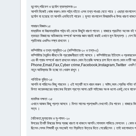
ভুগোল,পরিবেশ ও দুর্যোগ ব্যবস্থাপনা-১০
আপনি নিজেই খোজ করুন কোন পাঠ্য বইতে এসব তথ্য পাওয়া যেতে পারে । এছাড়া বাংলাদেশ সহ 
দুর্যোগ যা হয়েছে তা আপনি এমনিতেই পারেন । মূলত বাংলাদেশ বিষয়াবলি-র উপর ধারণা থাক
সাধারন বিজ্ঞান-১৫
মাধ্যমিক বা উচ্চমাধ্যমিক পাঠ্য বই থেকে কিছুটা ধারণা পাবেন । বাজারে প্রচলিত অনেক ব
ব্যবহৃত বিজ্ঞানের অভিজ্ঞতার সম্পর্কে আপনার জ্ঞান যাচাই করাই এখানে মূল উদ্দ্যেশ্য । দ
প্রতিকার এগুলিও লক্ষ্য রাখবেন ।
কম্পিউটার ও তথ্য প্রযুক্তি-১৫ (কম্পিউতার-১০ ও তথ্য-৫)
কম্পিউটার দৈনন্দিন জীবনে কি প্রয়োজনীয়তা তাই আসবে । কম্পিউটারের ইতিহাস ও প্রকারভে
এর কী প্যাড সম্পর্কে ধারণা রাখবেন কারন কোন ইংরেজি অক্ষরে চাপ দিলে বাংলা কোন ব
Phone,Email,Fax,Cyber crime,Facebook,Instagram,Twitter এগুলি কি আপনার প
নতুন আবিষ্কার কি হচ্ছে তা খেয়াল রাখুন ।
গাণিতিক যুক্তি-১৫
আপনি না পারিলেও কিছু পারবেন । এই সত্যটি মনে ধারন করুন । অষ্টম,নবম শ্রেনির গনিত ব
বিগত কয়েকবছরের ব্যাংকের নিয়োগ প্রশ্নে আসা ছোট সাইজের অংক গুলো একটু দেখে যাবেন । 
মানসিক দক্ষতা -১৫
এখানে আজব কিছু প্রশ্ন আসবে । বিগত সালের প্রশ্নগুলি দেখলেই টের পাবেন । বাজারে কিছ
সত্য ।
নৈতিকতা,মুল্যবোধ ও সু-শাসন -১০
উপরের তিনটি বিষয়ের উপর স্বচ্ছ ধারণা না থাকলে আপনি গোলমাল পাকিয়ে ফেলবেন । কোন কাজ
ছিলেন সেসব শিক্ষার্থী খুব সহজেই গত প্রিলিতে উত্তর দিতে পেরেছিলেন । তাই ভালোভাবে 