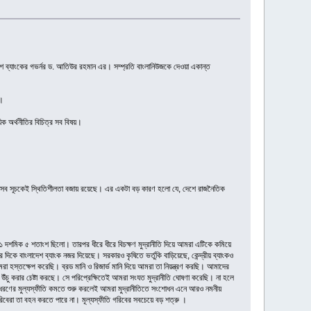
েশ ব্যাংকের গভর্নর ড. আতিউর রহমান এর। সম্প্রতি বাংলানিউজকে দেওয়া এক‍ান্ত
ে।
ক অর্থনীতির বিচিত্র সব বিষয়।
ময়ে সব সূচকেই স্থিতিশীলতা বজায় রয়েছে। এর একটা বড় কারণ হলো যে, দেশে রাজনৈতিক
১১ দশমিক ৫ শতাংশ ছিলো। তারপর ধীরে ধীরে বিচক্ষণ মুদ্রানীতি দিয়ে আমরা এটিকে কমিয়ে
 দিকে বাংলাদেশ ব্যাংক নজর দিয়েছে। সরকারও কৃষিতে ভর্তুকি বাড়িয়েছে, কেন্দ্রীয় ব্যাংকও
রা হস্তক্ষেপ করেছি। ব্রড মানি ও রিজার্ভ মানি দিয়ে আমরা তা নিয়ন্ত্রণ করছি। আমাদের
া উঁচু করার চেষ্টা করছে। সে পরিপ্রেক্ষিতেই আমরা সংযত মুদ্রানীতি ঘোষণা করেছি। না হলে
এ ধরণের মুল্যস্ফীতি কমতে শুরু করলেই আমরা মুদ্রানীতিতে সংশোধন এনে আরও নমনীয়
, গরিবেরা তা বহন করতে পারে না। মূল্যস্ফীতি গরিবের সবচেয়ে বড় শত্রু ।