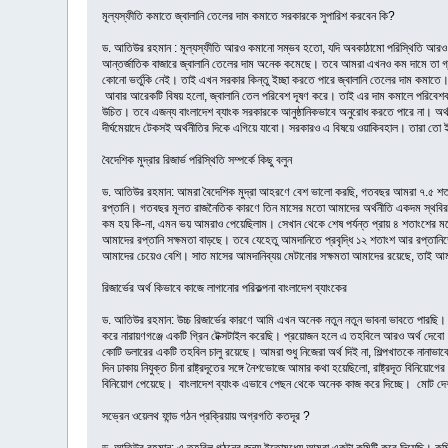
মূল্যস্ফীতি কমাতে জ্বালানি তেলের দাম কমাতে সরকারকে সুপারিশ করবেন কি?
ড. আতিউর রহমান : মূল্যস্ফীতি আরও কমানো সম্ভব হতো, যদি অবকাঠামো পরিস্থিতি আরও 
আন্তর্জাতিক বাজারে জ্বালানি তেলের দাম অনেক কমেছে। তবে আমরা এখনও কম দামে তা গ্
কোনো ভর্তুকি নেই। তাই এখন সরকার কিন্তু ইচ্ছা করতে পারে জ্বালানি তেলের দাম কমাতে
আবার আরেকটি বিষয় হলো, জ্বালানি তেল পরিবেশ দূষণ করে। তাই এর দাম কমালে পরিবেশবান্ধ
উচিত। তবে এজন্য বাংলাদেশ ব্যাংক সরকারকে আনুষ্ঠানিকভাবে অনুরোধ করতে পারে না। অর্থ, 
দীর্ঘমেয়াদে টেকসই অর্থনীতির দিকে এগিয়ে যাবো। সরকারও এ বিষয়ে ওয়াকিবহাল। তারা তো 
বৈদেশিক মুদ্রার রিজার্ভ পরিস্থিতি সম্পর্কে কিছু বলুন
ড. আতিউর রহমান: আমরা বৈদেশিক মুদ্রা আহরণে বেশ ভালো করছি, গতবছর আমরা ৭.৫ শতাংশে
রপ্তানি। গতবছর মূলত রাজনৈতিক কারণে তিন মাসের মতো আমাদের অর্থনীতি একদম স্থবির হ
কম হয় কি-না, এমন ভয় আমরাও পেয়েছিলাম। সেখান থেকে শেষ পর্যন্ত প্রায় ৪ শতাংশের মতো 
আমাদের রপ্তানি সক্ষমতা বাড়ছে। তবে যেহেতু আমদানিতে প্রবৃদ্ধি ১২ শতাংশ আর রপ্তানিতে
আমাদের চেয়েও বেশি। সাত মাসের আমদানিব্যয় মেটানোর সক্ষমতা আমাদের রয়েছে, তাই আমরা
রিজার্ভের অর্থ কিভাবে কাজে লাগানোর পরিকল্পনা বাংলাদেশ ব্যাংকের
ড. আতিউর রহমান: উচ্চ রিজার্ভের কারণে আমি এখন অনেক নতুন নতুন ভাবনা ভাবতে পারছি। রপ
করে নারায়ণগঞ্জে একটি গ্রিন টেক্সটাইল করেছি। প্রয়োজন হলে এ তহবিলে আরও অর্থ দেবো। বি
কোটি ডলারের একটি তহবিল চালু রয়েছে। আমরা শুধু নিজেরা অর্থ দিই না, শিল্পখাতকে নানাভ
দিন ঢাকায় নিযুক্ত চীনা রাষ্ট্রদূতের সঙ্গে নৈশভোজে আমার কথা হয়েছিলো, রাষ্ট্রদূত বিনি
বিনিয়োগ পেয়েছে। বাংলাদেশ ব্যাংক এভাবে পেছন থেকে অনেক কাজ করে দিচ্ছে। মোট দেশ
সভ্রেন ওয়েলথ ফান্ড গঠন প্রক্রিয়ায় অগ্রগতি কতদূর ?
ড. আতিউর রহমান: এ তহবিল গঠনের জন্য ইতোমধ্যে আমরা একটা কমিটি করে দিয়েছি। কমিট