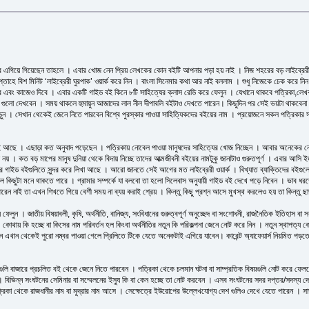
দুর এগিয়ে গিয়েছেন তাহলে । এবার খোজ নেন প্রিয় লেখকের কোন বইটি আপনার পড়া হয় নাই । নিজ শহরের বড় লাইব্রের
হে বিশ মিনিট ‘লাইব্রেরী ঘুরপাক’ ওয়ার্ক করে নিন । বাংলা সিনেমার কথা আর নাই বললাম । শুধু নিজেকে চেক করে নিন
ে এবং কাজেও দিবে । এবার একটি গাইড বই কিনে ৮টি সাহিত্যের ক্লাস রেডি করে ফেলুন । যেখানে থাকবে পত্রিকা,লেখক 
ুলো দেখবেন । সময় থাকলে হুমায়ুন আজাদের লাল নীল দীপাবলি বইটাও দেখতে পারেন। কিছুদিন পর সেই ভয়টা থাকবেনা ১০
পড়ুন । সেখান থেকেই জেনে নিতে পারবেন বিশ্বে পুরস্কার পাওয়া সাহিত্যিকদের বইয়ের নাম । প্রয়োজনে সকল পত্রিকার 
কমই আছে । এছাড়া কত অনুবাদ পড়েছেন । পত্রিকায় নোবেল পাওয়া মানুষদের সাহিত্যের খোজ নিচ্ছেন । আবার অনেকের 
। কত বড় মাপের মানুষ দুনিয়া থেকে বিদায় নিচ্ছে তাদের আত্মজীবনী বইয়ের নামটুকু জানাটাও গুরুতপূর্ণ । এবার আসি 
ের গাইড বইগুলিতে সুন্দর করে লিখা আছে । আরো জানতে সেই আগের মত লাইব্রেরী ওয়ার্ক । বিখ্যাত ব্যাক্তিদের ব
ুটা মনে থাকতে পারে । গ্রামার সম্পর্কে যা বলবো তা হলো সিলেবাস অনুযায়ী গাইড বই দেখে পড়ে নিবেন । ভাব ধরতে গ
পারেন নাই তা এখন শিখতে গিয়ে বেশী সময় না ব্যয় করাই শ্রেয় । কিন্তু কিছু প্রশ্ন আসে মুখস্থ করলেও হয় তা কিন্তু ছ
। জাতীয় বিষয়াবলী, কৃষি, অর্থনীতি, বানিজ্য, সংবিধানের গুরুত্বপূর্ণ অনুচ্ছেদ বা সংশোধনী, রাজনৈতিক ইতিহাস বা সর
কোথায় কি হচ্ছে বা কিসের নাম পরিবর্তন হল কিংবা অর্থনীতির নতুন কি পরিকল্পনা জেনে নোট করে নিন । নতুন স্থাপত্য
ন এখান থেকেই পুরো নম্বর পাওয়া গেলে প্রিলিতে টিকে যেতে অনেকটাই এগিয়ে যাবেন। কারেন্ট অ্যাফেয়ার্স নিয়মিত প
এগুলি বাজারে প্রচলিত বই থেকে জেনে নিতে পারবেন । পত্রিকা থেকে চলমান ঘটনা বা সাম্প্রতিক বিষয়গুলি নোট করে ফেলব
 বিভিন্ন সংঘটনের সেমিনার বা সম্মেলনের ইস্যু কি বা কেন হচ্ছে তা নোট করবেন । এসব সংঘটনের সদর দপ্তর/সদস্য দেশ গু
কা থেকে রাজধানীর নাম বা মুদ্রার নাম আসে । সেক্ষেত্রে ইউরোপের উল্লেখযোগ্য দেশ গুলিও দেখে যেতে পারেন । সাতট