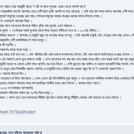
 পারবে তার গ্যারান্টি আছে ? যদি না থাকে সুতরাং এবার কেনো আপনি নয় !!
ে সে স্বাভাবিক ভাবেই আপনার চেয়ে বেশী জানে (যদি আপনি না পড়ে থাকেন) । তাই তার কম সময় লাগবে আপনার বেশী সময় 
্ষুধার্ত মানুষের খাওয়ার ধরন আর পেটভরা মানুষের আবার খাওয়ার ধরনের মাঝে বিস্তর তফাৎ ।
তা একান্তই আপনার বিষয় ।
সাথে অনেকের বিবেচনা শক্তি বৃদ্ধি পায় সুতরাং এখন পারবেন ।
মান । যে নিজের স্বার্থ বুঝেনা তাকে দিয়ে অন্তত বিসিএস হবে না । ১০০% নিশ্চিত ।
 করতো । আপনার যে চাকুরি পছন্দ নয় অন্যের কাছে তা মধু । তাই সরকারি চাকুরি যেই পেয়েছে তার কাছ থেকে ৩ মিন
বিষয়গুলিই বেশী কনফিউজড !! সমতা রাখুন ।
ার কী করণীয় ।
পরামর্শও মাঝে মাঝে শুনুন ।
মার কাছে তাই মনে হয় । যেই পরীক্ষায় নাই কোন ভালো ফলাফলের টেনশন, নাই কোন ভালো মার্কা ছাত্র হওয়ার টেনশন । শু
র এই পরামর্শ থেকে দূরে থাকতে বলছি । তবে অনেকের মত বার বার ফেল করার পরেও ঠিক ফেল করার মতই বার বার চাকুর
চাকুরিই করেন না কেনো একটা সময় আপনি বের করে নিবেন । বেশী দূরত্বে যার অফিস সে হয়তো কয়েকটি বিষয় পথেই শে
ে ভাবুন কোন শিক্ষার্থীর প্রথম শ্রেণির যে চাকুরিটা করে সেটাই তার প্রথম পছন্দ কি না ? সেভাবেই পরামর্শ নিন ।
ন । তারপর উত্তর দিন ।
া করেছেন তা নিয়ে আলোচনা । এসব থেকে দুই কিলোমিটার দূরে থাকুন । মনে রাখবেন সর্বনিম্ন ফলাফল নিয়ে একমাত্র বিস
য়ের দোকানে আড্ডার সময় শুনা জনপ্রিয় গানটির তথ্য জেনে নিবেন । কাজেও দিতে পারে !
১৫ নন ক্যাডার প্রশ্নগুলি)
ভ্যাস পরিত্যাগ করুন বরং ৯৫% নিয়ে ভাবুন ।
 করুন । সফল হতে হলে সফলদের সিঁড়িটা ধার নিতে পারেন কিন্তু সিঁড়িটা কোথায় সেট করবেন তা ভেবে নিবেন ।
sthash.7bTSquDG.dpuf
াংকার, তবে ধনীদের আক্রান্ত করি না