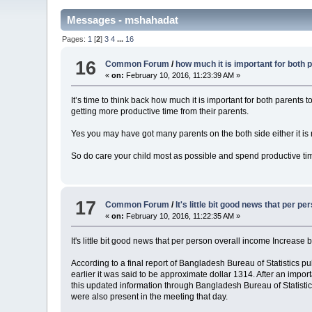
Messages - mshahadat
Pages:
1
[
2
]
3
4
...
16
16
Common Forum
/
how much it is important for both 
«
on:
February 10, 2016, 11:23:39 AM »
It’s time to think back how much it is important for both parent
getting more productive time from their parents.
Yes you may have got many parents on the both side either it is ne
So do care your child most as possible and spend productive ti
17
Common Forum
/
It's little bit good news that per p
«
on:
February 10, 2016, 11:22:35 AM »
It's little bit good news that per person overall income Increase
According to a final report of Bangladesh Bureau of Statistics
earlier it was said to be approximate dollar 1314. After an i
this updated information through Bangladesh Bureau of Statistic
were also present in the meeting that day.