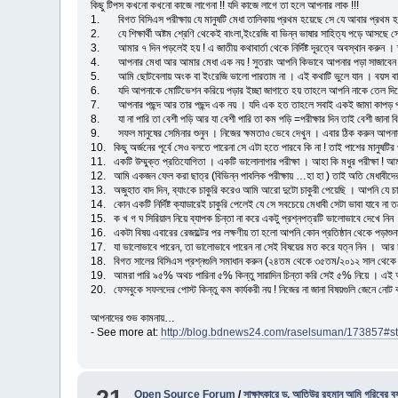
কিছু টিপস কখনো কখনো কাজে লাগেনা !! যদি কাজে লাগে তা হলে আপনার লাক !!!
1. বিগত বিসিএস পরীক্ষায় যে মানুষটি মেধা তালিকায় প্রথম হয়েছে সে যে আবার প্রথম হতে
2. যে শিক্ষার্থী অষ্টম শ্রেণি থেকেই বাংলা,ইংরেজি বা ভিন্ন ভাষার সাহিত্য পড়ে আসছ
3. আমার ৭ দিন পড়লেই হয় ! এ জাতীয় কথাবার্তা থেকে নির্দিষ্ট দূরত্বে অবস্থান করুন । ক
4. আপনার মেধা আর আমার মেধা এক নয় ! সুতরাং আপনি কিভাবে আপনার পড়া সাজাবেন 
5. আমি ছোটবেলায় অংক বা ইংরেজি ভালো পারতাম না । এই কথাটি ভুলে যান । বয়স বাড়ার 
6. যদি আপনাকে মোটিভেশন করিয়ে পড়ার ইচ্ছা জাগাতে হয় তাহলে আপনি নাকে তেল দিয়ে ঘু
7. আপনার পছন্দ আর তার পছন্দ এক নয় । যদি এক হত তাহলে সবাই একই জামা কাপড় পরিধান
8. যা না পারি তা বেশী পড়ি আর যা বেশী পারি তা কম পড়ি =পরীক্ষার দিন তাই বেশী জানা 
9. সফল মানুষের সেমিনার শুনুন । নিজের ক্ষমতাও ভেবে দেখুন । এবার ঠিক করুন আপন
10. কিছু অর্জনের পূর্বে সেও বলতে পারেনা সে এটা হতে পারবে কি না ! তাই পাশের মানুষটির 
11. একটি উম্মুক্ত প্রতিযোগিতা । একটি ভালোলাগার পরীক্ষা । আহা কি মধুর পরীক্ষা ! আ
12. আমি একজন ফেল করা ছাত্র (বিভিন্ন পাবলিক পরীক্ষায় …হা হা ) তাই অতি মেধাবীদে
13. অজুহাত বাদ দিন, ব্যাংকে চাকুরি করেও আমি আরো দুটো চাকুরী পেয়েছি । আপনি যে 
14. কোন একটি নির্দিষ্ট ক্যাডারেই চাকুরি পেলেই যে সে সবচেয়ে মেধাবী সেটা ভাবা যাবে না তব
15. ক খ গ ঘ সিরিয়াল নিয়ে ব্যাপক চিন্তা না করে একটু প্রশ্নপত্রটি ভালোভাবে দেখে নি
16. একটা বিষয় এবারের রেজাল্টের পর লক্ষণীয় তা হলো আপনি কোন প্রতিষ্ঠান থেকে পড়াশুন
17. যা ভালোভাবে পারেন, তা ভালোভাবে পারেন না সেই বিষয়ের মত করে যত্ন নিন । আর চা
18. বিগত সালের বিসিএস প্রশ্নগুলি সমাধান করুন (২৪তম থেকে ৩৫তম/২০১২ সাল থেকে ২০
19. আমরা পারি ৯৫% অথচ পারিনা ৫% কিন্তু সারাদিন চিন্তা করি সেই ৫% নিয়ে । এই অ
20. ফেসবুকে সফলদের পোস্ট কিন্তু কম কার্যকরী নয় ! নিজের না জানা বিষয়গুলি জেনে নোট
আপনাদের শুভ কামনায়…
- See more at:
http://blog.bdnews24.com/raselsuman/173857#
Open Source Forum
/
সাক্ষাৎকারে ড. আতিউর রহমান আমি গরিবের ব্য