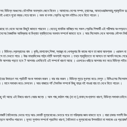
বিভিন্ন অঞ্চলের ভৌগলিক অবস্থান জেনে নিবেন । আমাদের দেশের সম্পদ, চ্যালেঞ্জ, আবহাওয়া/জলবায়ু,প্রাকৃতিক দুর্
লেই এখানে পুরো নম্বর পেয়ে যাবেন । নবম বা দশম শ্রেণির ভূগোল বইটাও দেখে নিতে পারেন ।
ই আছে তা থেকে অনেক কিছুই জানতে পারবেন । যেহেতু মানবিক বানিজ্য সহ সকল শ্রেনির শিক্ষার্থী এই পরীক্ষায় অংশগ্রহ
েশ বিদেশের বৈজ্ঞানিক আবিষ্কার বা বিখ্যাত ব্যাক্তিদের অবদান সম্পর্কে জানতে হবে । আর সিলেবাস দেখে আপনার কৌশল ন
দ । বিভিন্ন প্রোগ্রামের নাম । কৃষি,যোগাযোগ,শিক্ষা, স্বাস্থ্য বা খেলাধুলায় কি কাজে লাগে তা জানা আবশ্যক । ও
র্ণটি আসে তা দেখতে পারে । উচ্চ মাধ্যমিকের পাঠ্য বইটি অবশ্যই পড়বেন । তথ্য প্রযুক্তিতে যা আসবে তা আপনি
ড়তে হবে ? আপনার এমনিতেই এই সম্পর্কে ধারণা আছে । এরপরেও গুছিয়ে আপনার মত করে বিভিন্ন গাইড বইয়ের 
ইয়ের উদাহরণ সহ প্রতিটি অংক সমাধান করুন । বার বার করুন । বিভিন্ন সুত্র মুখস্থ করে ফেলুন । বিসিএসের সিলেব
মানে সমাধান করে ফেলবেন । আর বাজারে শর্ট টেকনিক সম্পর্কে কিছু যাদুর বই পাওয়া যায় তা দেখে নিতে পারেন ।
ু বই আছে এই বিষয়ে ধারণা নেয়ার জন্যে । আম গাছ,কাঠাল গাছ (হা হা ),বানান,সংখ্যাগত ধারণা, বিভিন্ন সমাধান চাই
টি নৈতিকতার ভেতর পড়ে আর কোনটি মুল্যবোধের ভেতরে পরে তা পরিষ্কার জ্ঞান থাকতে হবে । যারা ঢাকার পলাশী কিংবা 
পড়লে আপনিও পারবেন । মূলত সুশাসন সম্পর্কে প্রচলিত ধারণা, নৈতিকতা ও মুল্যবোধের উপকারিতা বা সমাজে এর প্রয়োজন