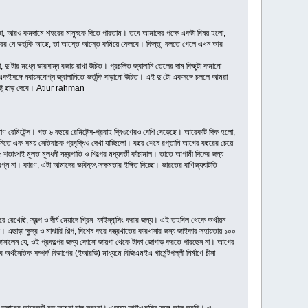
সতো, আরও কমদামে শহরের মানুষকে দিতে পারতাম। তবে আমাদের পক্ষে একটা বিষয় হলো,
রকারের যে ভর্তুকি আছে, তা আস্তে আস্তে কমিয়ে ফেলবে। কিন্তু বলতে গেলে এখন আর
’টার মধ্যে ভারসাম্য বজায় রাখা উচিত। প্রচলিত জ্বালানি তেলের দাম কিছুটা কমানো
 একইসঙ্গে নবায়নযোগ্য জ্বালানিতে ভর্তুকি বাড়ানো উচিত। এই দু’টো একসঙ্গে চললে আমরা
র একটু ছাড় দেবে। Atiur rahman
ণ রেমিটেন্স। গত ৬ বছরে রেমিটেন্স-প্রবাহ দ্বিগুণেরও বেশি বেড়েছে। আরেকটি দিক হলো,
িতে এক সময় নেতিবাচক প্রবৃদ্ধিও দেখা যাচ্ছিলো। বছর শেষে রপ্তানি আগের বছরের চেয়ে
ই মূলত মূলধনী যন্ত্রপাতি ও শিল্পের মধ্যবর্তী কাঁচামাল। তাতে আগামী দিনের জন্য
্ন না। কারণ, এটা আমাদের ভবিষ্যৎ সক্ষমতার ইঙ্গিত দিচ্ছে। ভারতের বাণিজ্যঘাটতি
েছি, স্বল্প ও দীর্ঘ মেয়াদে গ্রিন ফাইন্যান্সিং করার জন্য। এই তহবিল থেকে অর্থায়ন
াড়া ক্ষুদ্র ও মাঝারি শিল্প, বিশেষ করে বস্ত্রখাতের কারখানার জন্য জাইকার সহায়তায় ১০০
কে জানালেন যে, ওই প্রকল্পের জন্য কোনো জায়গা থেকে টাকা জোগাড় করতে পারছেন না। আগের
থনৈতিক সম্পর্ক বিভাগের (ইআরডি) মাধ্যমে বিজিএমইএ গার্মেন্টপল্লী নির্মাণে চীনা
য়ন ডলারের আরেকটি বন্ড আমরা চালু করবো। এজন্য আইএফসির সঙ্গে কাজ করছি। এ