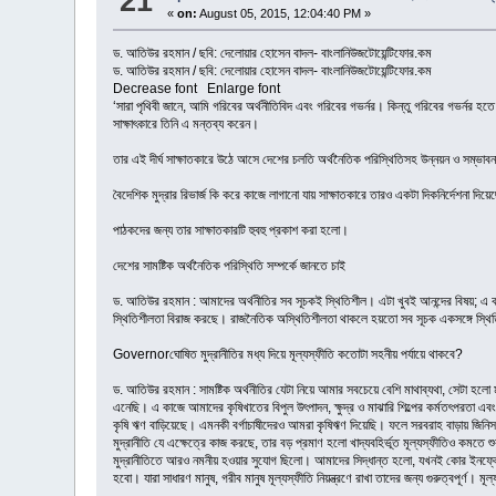
21
«
on:
August 05, 2015, 12:04:40 PM »
ড. আতিউর রহমান / ছবি: দেলোয়ার হোসেন বাদল- বাংলানিউজটোয়েন্টিফোর.কম
ড. আতিউর রহমান / ছবি: দেলোয়ার হোসেন বাদল- বাংলানিউজটোয়েন্টিফোর.কম
Decrease font Enlarge font
‘সারা পৃথিবী জানে, আমি গরিবের অর্থনীতিবিদ এবং গরিবের গভর্নর। কিন্তু গরিবের গভর্নর
সাক্ষাৎকারে তিনি এ মন্তব্য করেন।
তার এই দীর্ঘ সাক্ষাতকারে উঠে আসে দেশের চলতি অর্থনৈতিক পরিস্থিতিসহ উন্নয়ন ও সম্ভাবনার
বৈদেশিক মুদ্রার রিভার্জ কি করে কাজে লাগানো যায় সাক্ষাতকারে তারও একটা দিকনির্দেশনা
পাঠকদের জন্য তার সাক্ষাতকারটি হুবহু প্রকাশ করা হলো।
দেশের সামষ্টিক অর্থনৈতিক পরিস্থিতি সম্পর্কে জানতে চাই
ড. আতিউর রহমান : আমাদের অর্থনীতির সব সূচকই স্থিতিশীল। এটা খুবই আনন্দের বিষয়; এ 
স্থিতিশীলতা বিরাজ করছে। রাজনৈতিক অস্থিতিশীলতা থাকলে হয়তো সব সূচক একসঙ্গে স্থি
Governorঘোষিত মুদ্রানীতির মধ্য দিয়ে মূল্যস্ফীতি কতোটা সহনীয় পর্যায়ে থাকবে?
ড. আতিউর রহমান : সামষ্টিক অর্থনীতির যেটা নিয়ে আমার সবচেয়ে বেশি মাথাব্যথা, সেটা হল
এনেছি। এ কাজে আমাদের কৃষিখাতের বিপুল উৎপাদন, ক্ষুদ্র ও মাঝারি শিল্পের কর্মতৎপরতা এবং
কৃষি ঋণ বাড়িয়েছে। এমনকী বর্গাচাষীদেরও আমরা কৃষিঋণ দিয়েছি। ফলে সরবরাহ বাড়ায় জিনিসপত
মুদ্রানীতি যে এক্ষেত্রে কাজ করছে, তার বড় প্রমাণ হলো খাদ্যবহির্ভূত মূল্যস্ফীতিও কমতে শ
মুদ্রানীতিতে আরও নমনীয় হওয়ার সুযোগ ছিলো। আমাদের সিদ্ধান্ত হলো, যখনই কোর ইনফ্লেশ
হবো। যারা সাধারণ মানুষ, গরীব মানুষ মূল্যস্ফীতি নিয়ন্ত্রণে রাখা তাদের জন্য গুরুত্বপূর্