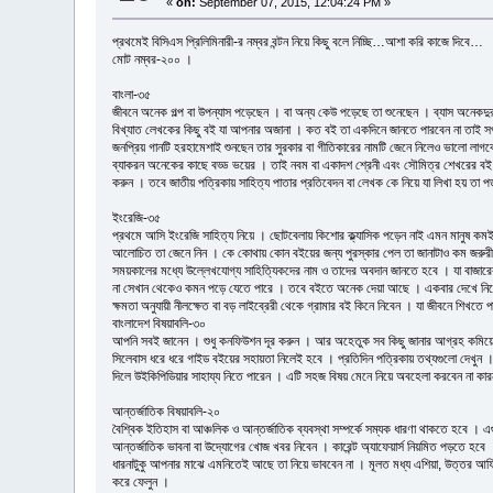
«
on:
September 07, 2015, 12:04:24 PM »
প্রথমেই বিসিএস প্রিলিমিনারী-র নম্বর বন্টন নিয়ে কিছু বলে নিচ্ছি…আশা করি কাজে দিবে…
মোট নম্বর-২০০ ।
বাংলা-৩৫
জীবনে অনেক গল্প বা উপন্যাস পড়েছেন । বা অন্য কেউ পড়েছে তা শুনেছেন । ব্যাস অনেক
বিখ্যাত লেখকের কিছু বই যা আপনার অজানা । কত বই তা একদিনে জানতে পারবেন না তাই সপ্তা
জনপ্রিয় গানটি হরহামেশাই শুনছেন তার সুরকার বা গীতিকারের নামটি জেনে নিলেও ভালো লাগব
ব্যাকরন অনেকের কাছে বড্ড ভয়ের । তাই নবম বা একাদশ শ্রেনী এবং সৌমিত্র শেখরের বই গ
করুন । তবে জাতীয় পত্রিকায় সাহিত্য পাতার প্রতিবেদন বা লেখক কে নিয়ে যা লিখা হয় তা 
ইংরেজি-৩৫
প্রথমে আসি ইংরেজি সাহিত্য নিয়ে । ছোটবেলায় কিশোর ক্ল্যাসিক পড়েন নাই এমন মানুষ 
আলোচিত তা জেনে নিন । কে কোথায় কোন বইয়ের জন্য পুরস্কার পেল তা জানাটাও কম জরুরী নয় 
সময়কালের মধ্যে উল্লেখযোগ্য সাহিত্যিকদের নাম ও তাদের অবদান জানতে হবে । যা বাজার
না সেখান থেকেও কমন পড়ে যেতে পারে । তবে বইতে অনেক দেয়া আছে । একবার দেখে নিলে কিছ
ক্ষমতা অনুযায়ী নীলক্ষেত বা বড় লাইব্রেরী থেকে গ্রামার বই কিনে নিবেন । যা জীবনে শিখতে 
বাংলাদেশ বিষয়াবলি-৩০
আপনি সবই জানেন । শুধু কনফিউশন দূর করুন । আর অহেতুক সব কিছু জানার আগ্রহ কমিয়ে ফেলুন 
সিলেবাস ধরে ধরে গাইড বইয়ের সহায়তা নিলেই হবে । প্রতিদিন পত্রিকায় তথ্যগুলো দেখুন । 
দিলে উইকিপিডিয়ার সাহায্য নিতে পারেন । এটি সহজ বিষয় মেনে নিয়ে অবহেলা করবেন না কার
আন্তর্জাতিক বিষয়াবলি-২০
বৈশ্বিক ইতিহাস বা আঞ্চলিক ও আন্তর্জাতিক ব্যবস্থা সম্পর্কে সম্যক ধারণা থাকতে হবে । 
আন্তর্জাতিক ভাবনা বা উদ্যোগের খোজ খবর নিবেন । কারেন্ট অ্যাফেয়ার্স নিয়মিত পড়তে হবে ।
ধারনাটুকু আপনার মাঝে এমনিতেই আছে তা নিয়ে ভাববেন না । মূলত মধ্য এশিয়া, উত্তর আফ্রি
করে ফেলুন ।