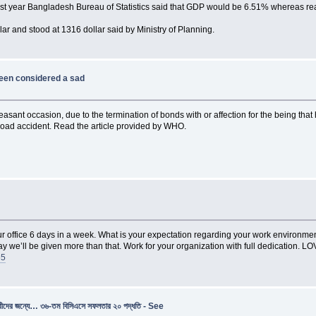
last year Bangladesh Bureau of Statistics said that GDP would be 6.51% whereas r
r and stood at 1316 dollar said by Ministry of Planning.
een considered a sad
nt occasion, due to the termination of bonds with or affection for the being that
road accident. Read the article provided by WHO.
 office 6 days in a week. What is your expectation regarding your work environment? 
’ll be given more than that. Work for your organization with full dedication. LO
65
মেধাবীদের জন্যে… ৩৬-তম বিসিএসে সফলতার ২০ পদ্ধতি - See