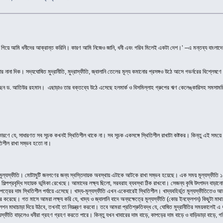
 হতে গিয়ে আমি ধনীদের আক্রান্ত করিনি। কারণ আমি নিজেও জানি, ধনী এবং গরিব মিলেই একটা দেশ।’ –এ মন্তব্য বাংলাদ
 নানা দিক। সদ্যঘোষিত মুদ্রানীতি, মুদ্রাস্ফীতি, জ্বালানি তেলের মূল্য কমানোর প্রসঙ্গও উঠে আসে গভর্নরের বিশ্লেষণ
 দিয়েছেন ড. আতিউর রহমান। এছাড়াও তার বক্তব্যে উঠে এসেছে হলমার্ক ও বিসমিল্লাহ গ্রুপের ঋণ কেলেঙ্কারিসহ সমসাময়ি
কারণে যে, সাধারণত সব সূচক কখনই স্থিতিশীল থাকে না। সব সূচক একসঙ্গে স্থিতিশীল রাখাটা কষ্টকর। কিন্তু এই স
তিশীল রাখা সম্ভব হতো না।
ো মূল্যস্ফীতি। মোটামুটি জনগণের জন্য স্বস্তিদায়ক অবস্থায় এটাকে আটকে রাখা সম্ভব হয়েছে। এক সময় মূল্যস্ফীতি 
 শিল্পপ্রবৃদ্ধি সহায়ক ভূমিকা রেখেছে। আমাদের লক্ষ্য ছিলো, সরবরাহ ব্যবস্থা ঠিক রাখবো। সেজন্য কৃষি উৎপাদন বাড়ানোর
্রের দাম স্থিতিশীল পর্যায়ে এসেছে। খাদ্য-মূল্যস্ফীতি এখন একেবারেই স্থিতিশীল। খাদ্যবহির্ভূত মূল্যস্ফীতিতেও আম
ুর করেছে। গত মাসে আমরা লক্ষ্য করি যে, খাদ্য ও জ্বালানি বাদে অন্যক্ষেত্রে মূল্যস্ফীতি (কোর ইনফ্লেশন) কিছুটা মাথ
ন মাথাচাড়া দিয়ে উঠবে, তখনই তা নিয়ন্ত্রণ করবো। তবে আমরা প্রতিশ্রুতিবদ্ধ যে, ঘোষিত মুদ্রানীতির সময়কালেই 
ণ। মূল্যস্ফীতি বাড়লেও ধনীরা গ্রহণ গ্রহণ করতে পারে। কিন্তু যখন খাবারের দাম বাড়ে, কাপড়ের দাম বাড়ে ও বাড়িভাড়া বাড়ে