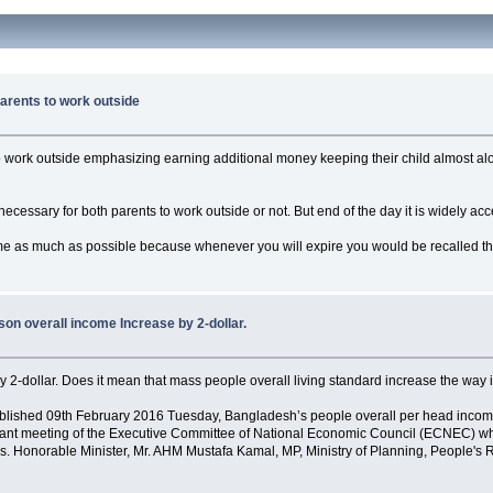
parents to work outside
s to work outside emphasizing earning additional money keeping their child almost a
cessary for both parents to work outside or not. But end of the day it is widely accept
me as much as possible because whenever you will expire you would be recalled th
erson overall income Increase by 2-dollar.
 by 2-dollar. Does it mean that mass people overall living standard increase the way 
 published 09th February 2016 Tuesday, Bangladesh’s people overall per head inco
mportant meeting of the Executive Committee of National Economic Council (ECNEC)
s. Honorable Minister, Mr. AHM Mustafa Kamal, MP, Ministry of Planning, People's Re