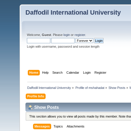
Daffodil International University
Welcome,
Guest
. Please
login
or
register
.
Login with username, password and session length
Home
Help
Search
Calendar
Login
Register
Daffodil International University
»
Profile of mshahadat
»
Show Posts
»
Profile Info
Show Posts
This section allows you to view all posts made by this member. Note th
Messages
Topics
Attachments