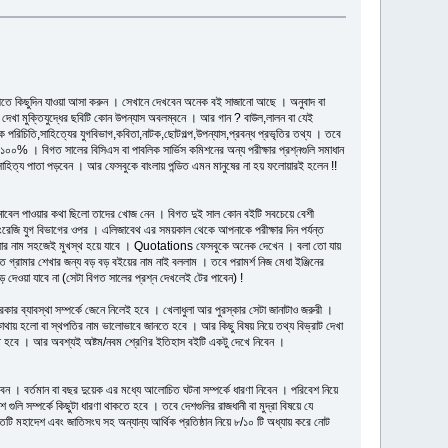
ীতে কিছুদিন যাওয়া আসা করুন । সেখানে দেখবেন অনেক বই সাজানো আছে । অনুবাদ বা
 দেখা মুক্তিযুদ্ধের ছবিটি কোন উপন্যাস অবলম্বনে । আর গান ? বাউল,লালন বা যেই
পরিচিতি,সাহিত্যের যুগবিভাগ,কবিতা,নাটক,ছোটগল্প,উপন্যাস,প্রবন্ধ প্রভৃতির তথ্য । তবে
০% । বিগত সালের বিসিএস বা পাবলিক সার্ভিস কমিশনের অন্য পরীক্ষার প্রশ্নগুলি সমাধান
সাহিত্য পাতা পড়বেন । আর ফেসবুকে বাংলায় পন্ডিত এমন মানুষের না হয় ফলোয়ারই হলেন !!
নোবেল পাওয়ার কথা ছিলো তাদের খোজ নেন । বিগত দুই সাল কোন বইটি সবচেয়ে বেশী
ইংরেজি যুগ বিভাগের ওপর । এলিজাবেথ এর সময়কাল থেকে আপনাকে পরীক্ষার দিন পর্যন্ত
ইগুলোর নাম সহজেই মুখস্থ হয়ে যাবে । Quotations ফেসবুকে অনেক দেখেন । বলা তো যায়
্রামার শেখার জন্য বড় বড় বইয়ের নাম নাই বললাম । তবে পরামর্শ নিজ মেধা ইঞ্জিনের
াড় দেওয়া যাবে না (সেটা বিগত সালের প্রশ্ন দেখলেই টের পাবেন) !
কার ব্যাবস্থা সম্পর্কে জেনে নিলেই হবে । খেলাধুলা আর পুরস্কার সেটা জানাটাও জরুরী ।
 কোথায় হলো বা স্থপতির নাম ভালোভাবে জানতে হবে । আর কিছু বিষয় নিয়ে তথ্য বিভ্রাট দেখা
ড়তে হবে । আর অবশ্যই অষ্টম/নবম শ্রেণির ইতিহাস বইটি একটু দেখে নিবেন ।
েন । বর্তমান বা বছর দুয়েক এর মধ্যে আলোচিত ঘটনা সম্পর্কে ধারণা নিবেন । পরিবেশ নিয়ে
লি সম্পর্কে কিছুটা ধারণা থাকতে হবে । তবে দেশগুলির রাজধানী বা মুদ্রা বিষয়ে যে
ি মহাদেশ এবং জাতিসংঘ সহ অন্যান্য আর্থিক প্রতিষ্ঠান নিয়ে ৮/১০ টি অধ্যায় করে নোট