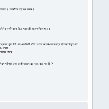
লাগবে । মেনে নিয়ে পড়া শুরু করুন ।
িটের একটি ধারণা নিতে পারেন !! কাজেও দিতে পারে ।
ধু ফরম পূরণ টাই যেন এক বিরাট কষ্ট ! সেখানে আপনি কেমন ছাত্র ছিলেন তা ভুলে যান ।
ি পেয়েছি ।
ষ করতে পারবে ।
িএস পরীক্ষাই দেয়া যায় !! তাহলে এত ভাব মেরে লাভ কি ?