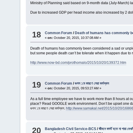
Ministry of Planning said based on 9-month data (July-March) 
Due to increased GDP per head income also increased by 2 dolla
18
Common Forum
/
Death of humans has commonly b
«
on:
October 20, 2015, 10:37:08 AM »
Death of humans has commonly been considered a sad or unpleasa
but some people death can’t be tolerate when it happen due to 
http://www.now-bd.com/prothomalo/2015/10/20/139372.htm
19
Common Forum
/
গুগল :যে কারণে সেরা কর্মস্থল
«
on:
October 20, 2015, 09:53:27 AM »
As a full time employee we have to work more than 8 hours at our
place? Read GOOGLE work environment. Don’t be upset one day we
গুগল :যে কারণে সেরা কর্মস্থল.
http://www.samakal.net/2015/10/20/1686
20
Bangladesh Civil Service-BCS
/
জীবনে ফার্স্ট হতে না পারা 