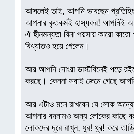
আসলেই তাই, আপনি ভাবছেন প্রতিহিংস
আপনার কৃতকর্মই হাস্যকর! আপনিই অধ
ঐ হীনমন্যতা বিনা পয়সায় কারো কারো 
বিখ্যাতও হয়ে গেলেন।
আর আপনি নোংরা ডাস্টবিনেই পড়ে রইলে
করছে। কেননা সবাই জেনে গেছে আপনি ন
আর এটাও মনে রাখবেন যে লোক অন্যে
আপনার বদনামও অন্য লোকের কাছে বলা
লোকদের দূরে রাখুন, ধুর! ধুর! করে তা