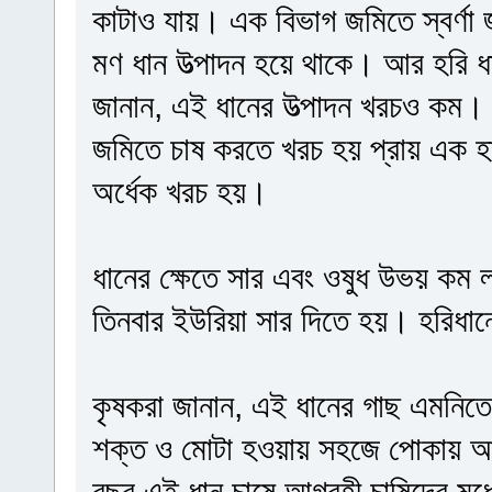
কাটাও যায়। এক বিভাগ জমিতে স্বর্ণা
মণ ধান উত্পাদন হয়ে থাকে। আর হরি ধ
জানান, এই ধানের উত্পাদন খরচও কম।
জমিতে চাষ করতে খরচ হয় প্রায় এক হা
অর্ধেক খরচ হয়।
ধানের ক্ষেতে সার এবং ওষুধ উভয় কম ল
তিনবার ইউরিয়া সার দিতে হয়। হরিধান
কৃষকরা জানান, এই ধানের গাছ এমনিতে
শক্ত ও মোটা হওয়ায় সহজে পোকায় আক
বছর এই ধান চাষে আগ্রহী চাষিদের ম