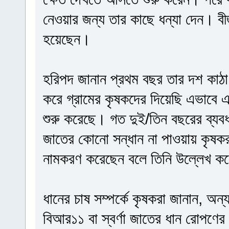
নেওয়ার জন্য তার কাছে ধন্যা দেন। বীজ
হয়েছেন।
হরিপদ জানান প্রথম বছর তার দশ কাঠা
করে গ্রামের কৃষকদের দিয়েছি এভাবে 
শুরু করেছে। গত দুই/তিন বছরের ব্য
জাতের কোনো সন্ধান না পাওয়ায় কৃষকর
নামকরণ করেছেন বলে তিনি উল্লেখ ক
ধানের চাষ সম্পর্কে কৃষকরা জানান, অন
বিআর১১ বা স্বর্ণা জাতের ধান রোপণ