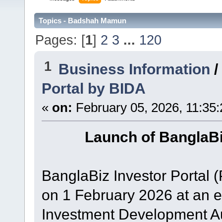
Topics - Badshah Mamun
Pages: [
1
]
2
3
...
120
1
Business Information
Portal by BIDA
«
on:
February 05, 2026, 11:35
Launch of BanglaBi
BanglaBiz Investor Portal (
on 1 February 2026 at an 
Investment Development Aut