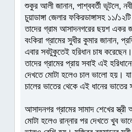
শুকুর আলী জানান, পাশ্ববর্তী ভূটলে, নব
চুয়াডাঙ্গা জেলার ফকিরডাঙ্গাসহ ১১/১২ট
তাদের গ্রাম আসাদনগরের ছয়শ একর জমি
বংকিরা গ্রামের সুধীর কুমার জানান, প
এবার সবটুকুতেই হরিধান চাষ করেছেন।
তাদের গ্রামের প্রায় সবাই এই হরিধা
দেখতে মোটা হলেও চাল ভালো হয়। যা 
চালের ভাতের থেকে এই ধানের ভাতের 
আসাদনগর গ্রামের সামাদ শেখের স্ত্রী
মোটা হলেও রান্নার পর দেখতে খুব 