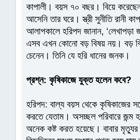
কাপালী। বয়স ৭০ বছর। বিয়ে করেছেন ব
আসেনি তার ঘরে। স্ত্রী সুনীতি রানী 
আলাপকালে হরিপদ জানান, ‘লেখাপড়া জ
এসব এখন কোনো বড় বিষয় নয়। বড় বিষ
চেনেন। তিনি যে হরি ধানের জনক।
প্রশ্ন: কৃষিকাজে যুক্ত হলেন কবে?
হরিপদ: বাল্য বয়স থেকে কৃষিকাজের সঙ
করতে যেতাম। অসচ্ছল পরিবারে জন্ম 
অনেক কষ্ট করত হয়েছে। বাবার মৃত্যু