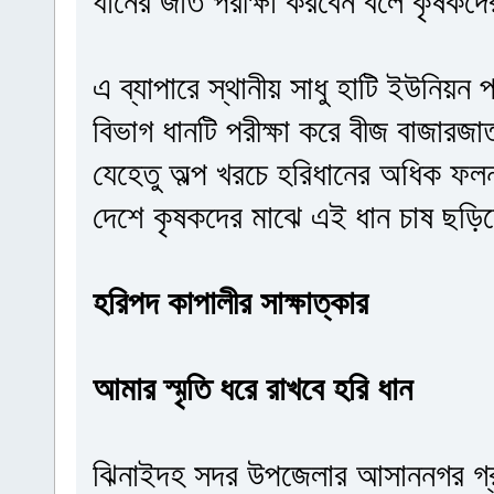
ধানের জাত পরীক্ষা করবেন বলে কৃষকদ
এ ব্যাপারে স্থানীয় সাধু হাটি ইউনিয়ন 
বিভাগ ধানটি পরীক্ষা করে বীজ বাজার
যেহেতু অল্প খরচে হরিধানের অধিক ফলন
দেশে কৃষকদের মাঝে এই ধান চাষ ছড়ি
হরিপদ কাপালীর সাক্ষাত্কার
আমার স্মৃতি ধরে রাখবে হরি ধান
ঝিনাইদহ সদর উপজেলার আসাননগর গ্রাম