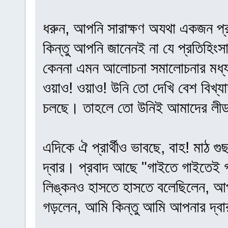
ধরুন, আপনি সারাক্ষণ অযথা একজন প্র
কিন্তু আপনি জানেনই না যে প্রতিহি
কেননা এমন আলোচনা সমালোচনার মধ্য 
ওয়াও! ওয়াও! উনি তো দেখি বেশ বিখ্য
চলছে। তাহলে তো উনিই আমাদের লীড
এদিকে ঐ প্রার্থীও ভাবছে, বাহ! মাঠ গ
দ্বার। প্রবাদ আছে "গাইতে গাইতেই গ
লিঙ্কনও হাসতে হাসতে বলেছিলেন, আ
গড়লেন, আমি কিন্তু আমি আপনার দ্ব