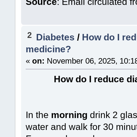
Source
: Email circulated 
2
Diabetes
/
How do I red
medicine?
«
on:
November 06, 2025, 10:1
How do I reduce di
In the
morning
drink 2 gla
water and walk for 30 minute