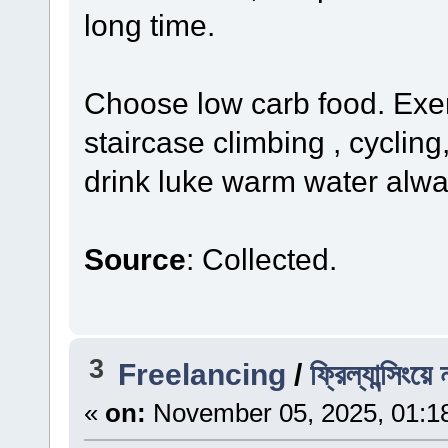
long time.
Choose low carb food. Exerc
staircase climbing , cycling
drink luke warm water alwa
Source
: Collected.
3
Freelancing
/
ফ্রিল্যান্সিংয়
«
on:
November 05, 2025, 01:1