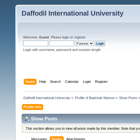
Daffodil International University
Welcome,
Guest
. Please
login
or
register
.
Login with username, password and session length
Home
Help
Search
Calendar
Login
Register
Daffodil International University
»
Profile of Badshah Mamun
»
Show Posts
»
Profile Info
Show Posts
This section allows you to view all posts made by this member. Note that y
Messages
Topics
Attachments