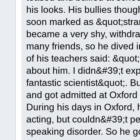
his looks. His bullies thou
soon marked as &quot;str
became a very shy, withdr
many friends, so he dived 
of his teachers said: &quo
about him. I didn&#39;t ex
fantastic scientist&quot;.
and got admitted at Oxford 
During his days in Oxford, h
acting, but couldn&#39;t pe
speaking disorder. So he g