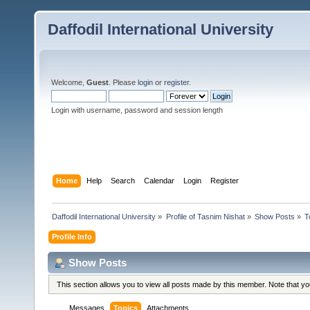
Daffodil International University
Welcome,
Guest
. Please
login
or
register
.
Login with username, password and session length
Home
Help
Search
Calendar
Login
Register
Daffodil International University
»
Profile of Tasnim Nishat
»
Show Posts
»
T
Profile Info
Show Posts
This section allows you to view all posts made by this member. Note that y
Messages
Topics
Attachments