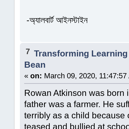
-অ্যালবার্ট আইনস্টাইন
7
Transforming Learning 
Bean
«
on:
March 09, 2020, 11:47:57
Rowan Atkinson was born in
father was a farmer. He suf
terribly as a child because 
teased and bullied at scho