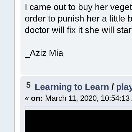
I came out to buy her vege
order to punish her a littl
doctor will fix it she will sta
_Aziz Mia
5
Learning to Learn
/
pla
«
on:
March 11, 2020, 10:54:13