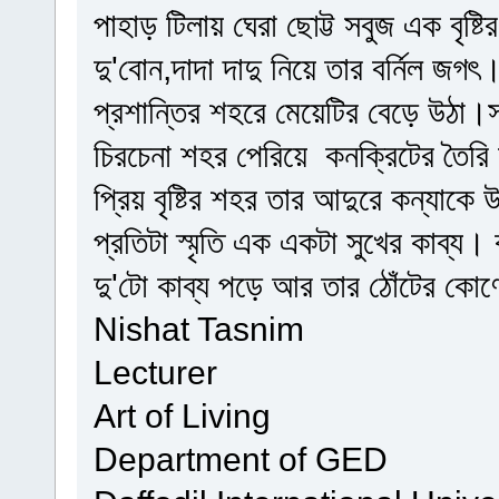
পাহাড় টিলায় ঘেরা ছোট্ট সবুজ এক বৃষ্
দু'বোন,দাদা দাদু নিয়ে তার বর্নিল জগৎ।
প্রশান্তির শহরে মেয়েটির বেড়ে উঠা।
চিরচেনা শহর পেরিয়ে কনক্রিটের তৈর
প্রিয় বৃষ্টির শহর তার আদুরে কন্যাকে উ
প্রতিটা স্মৃতি এক একটা সুখের কাব্য। 
দু'টো কাব্য পড়ে আর তার ঠোঁটের কো
Nishat Tasnim
Lecturer
Art of Living
Department of GED