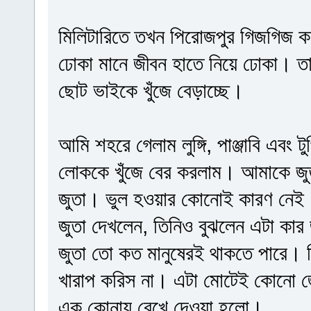
মিলিটারিতে তখন পিরোজপুর গিজগিজ 
ঢোকা মানে জীবন হাতে নিয়ে ঢোকা। 
ছোট ভাইকে খুঁজে বেড়াচ্ছে।
আমি শহরে গেলাম লুঙ্গি, পাঞ্জাবি এবং
লোককে খুঁজে বের করলাম। আমাকে জুতা
জুতা। ভুল হওয়ার কোনোই কারণ নেই।
জুতা দেখলেন, তিনিও বুঝলেন এটা কার
জুতা তো কত মানুষেরই থাকতে পারে। 
খারাপ করিস না। এটা মোটেই কোনো জে
এক কোনায় রেখে দেওয়া হলো।