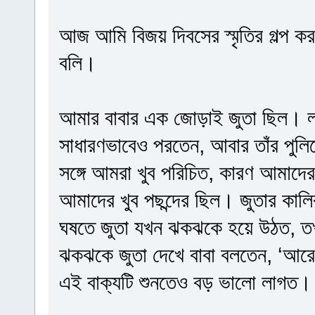
আজ আমি বিজয় দিবসের স্মৃতির গল্প ক
বলি।
আমার বাবার এক জোড়াই জুতা ছিল। লা
সাধারণভাবেও পরতেন, আবার তাঁর পুলিশ
সঙ্গে আমরা খুব পরিচিত, কারণ আমাদের
আমাদের খুব পছন্দের ছিল। জুতার কাল
ঘষতে জুতা যখন ঝকঝকে হয়ে উঠত, তখ
ঝকঝকে জুতা দেখে বাবা বলতেন, ‘আরে
এই বাক্যটি শুনতেও বড় ভালো লাগত।