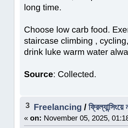
long time.
Choose low carb food. Exerc
staircase climbing , cycling
drink luke warm water alwa
Source
: Collected.
3
Freelancing
/
ফ্রিল্যান্সিংয়
«
on:
November 05, 2025, 01:1