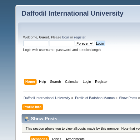
Daffodil International University
Welcome,
Guest
. Please
login
or
register
.
Login with username, password and session length
Home
Help
Search
Calendar
Login
Register
Daffodil International University
»
Profile of Badshah Mamun
»
Show Posts
»
Profile Info
Show Posts
This section allows you to view all posts made by this member. Note that y
Messages
Topics
Attachments