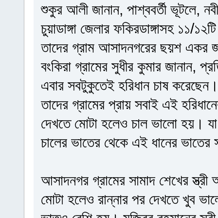
শুকুর আলী জানান, পাশ্ববর্তী ভূটলে, নব
চুয়াডাঙ্গা জেলার ফকিরডাঙ্গাসহ ১১/১২ট
তাদের গ্রাম আসাদনগরের ছয়শ একর জমি
বংকিরা গ্রামের সুধীর কুমার জানান, প
এবার সবটুকুতেই হরিধান চাষ করেছেন।
তাদের গ্রামের প্রায় সবাই এই হরিধা
দেখতে মোটা হলেও চাল ভালো হয়। যা 
চালের ভাতের থেকে এই ধানের ভাতের 
আসাদনগর গ্রামের সামাদ শেখের স্ত্রী
মোটা হলেও রান্নার পর দেখতে খুব 