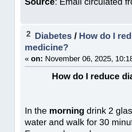
Source
: Email circulated 
2
Diabetes
/
How do I red
medicine?
«
on:
November 06, 2025, 10:1
How do I reduce di
In the
morning
drink 2 gla
water and walk for 30 minute