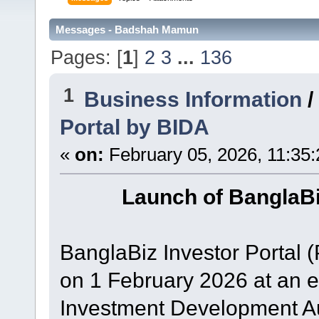
Messages - Badshah Mamun
Pages: [
1
]
2
3
...
136
1
Business Information
Portal by BIDA
«
on:
February 05, 2026, 11:35
Launch of BanglaBi
BanglaBiz Investor Portal (
on 1 February 2026 at an 
Investment Development Aut