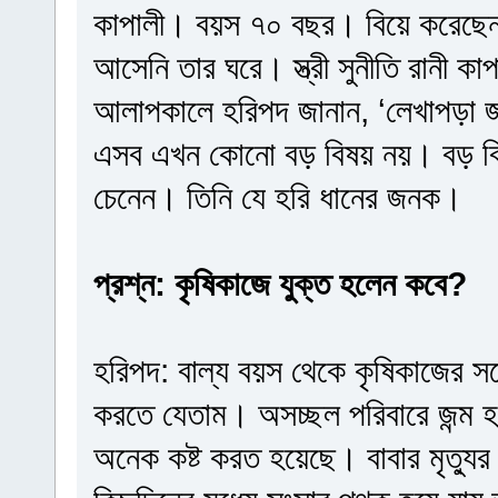
কাপালী। বয়স ৭০ বছর। বিয়ে করেছেন ব
আসেনি তার ঘরে। স্ত্রী সুনীতি রানী 
আলাপকালে হরিপদ জানান, ‘লেখাপড়া জ
এসব এখন কোনো বড় বিষয় নয়। বড় বিষ
চেনেন। তিনি যে হরি ধানের জনক।
প্রশ্ন: কৃষিকাজে যুক্ত হলেন কবে?
হরিপদ: বাল্য বয়স থেকে কৃষিকাজের সঙ
করতে যেতাম। অসচ্ছল পরিবারে জন্ম 
অনেক কষ্ট করত হয়েছে। বাবার মৃত্যু