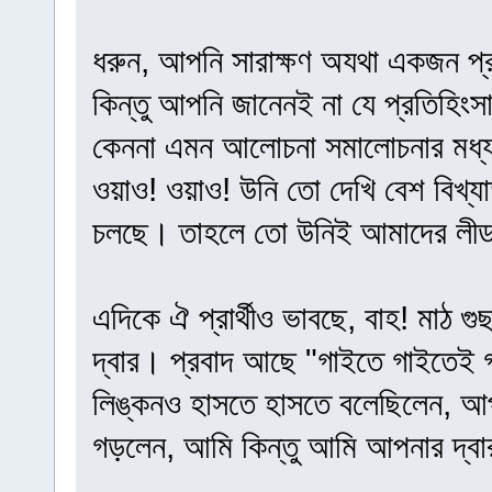
ধরুন, আপনি সারাক্ষণ অযথা একজন প্র
কিন্তু আপনি জানেনই না যে প্রতিহি
কেননা এমন আলোচনা সমালোচনার মধ্য 
ওয়াও! ওয়াও! উনি তো দেখি বেশ বিখ্য
চলছে। তাহলে তো উনিই আমাদের লীড
এদিকে ঐ প্রার্থীও ভাবছে, বাহ! মাঠ গ
দ্বার। প্রবাদ আছে "গাইতে গাইতেই গ
লিঙ্কনও হাসতে হাসতে বলেছিলেন, আ
গড়লেন, আমি কিন্তু আমি আপনার দ্ব