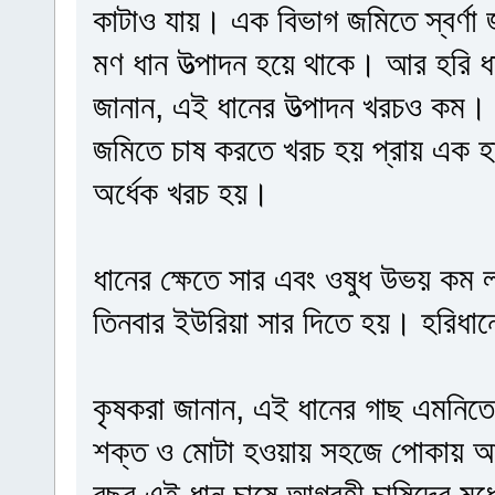
কাটাও যায়। এক বিভাগ জমিতে স্বর্ণা
মণ ধান উত্পাদন হয়ে থাকে। আর হরি ধ
জানান, এই ধানের উত্পাদন খরচও কম।
জমিতে চাষ করতে খরচ হয় প্রায় এক হা
অর্ধেক খরচ হয়।
ধানের ক্ষেতে সার এবং ওষুধ উভয় কম ল
তিনবার ইউরিয়া সার দিতে হয়। হরিধান
কৃষকরা জানান, এই ধানের গাছ এমনিতে
শক্ত ও মোটা হওয়ায় সহজে পোকায় আক
বছর এই ধান চাষে আগ্রহী চাষিদের ম