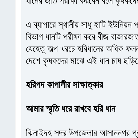
ধানের জাত পরীক্ষা করবেন বলে কৃষকদ
এ ব্যাপারে স্থানীয় সাধু হাটি ইউনিয়ন 
বিভাগ ধানটি পরীক্ষা করে বীজ বাজার
যেহেতু অল্প খরচে হরিধানের অধিক ফলন
দেশে কৃষকদের মাঝে এই ধান চাষ ছড়ি
হরিপদ কাপালীর সাক্ষাত্কার
আমার স্মৃতি ধরে রাখবে হরি ধান
ঝিনাইদহ সদর উপজেলার আসাননগর গ্রাম