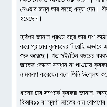
নেওয়ার জন্য তার কাছে ধন্যা দেন। বীজ
হয়েছেন।
হরিপদ জানান প্রথম বছর তার দশ কাঠা
করে গ্রামের কৃষকদের দিয়েছি এভাবে 
শুরু করেছে। গত দুই/তিন বছরের ব্য
জাতের কোনো সন্ধান না পাওয়ায় কৃষকর
নামকরণ করেছেন বলে তিনি উল্লেখ ক
ধানের চাষ সম্পর্কে কৃষকরা জানান, অন
বিআর১১ বা স্বর্ণা জাতের ধান রোপণ