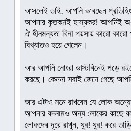
আসলেই তাই, আপনি ভাবছেন প্রতিহিংস
আপনার কৃতকর্মই হাস্যকর! আপনিই অধ
ঐ হীনমন্যতা বিনা পয়সায় কারো কারো 
বিখ্যাতও হয়ে গেলেন।
আর আপনি নোংরা ডাস্টবিনেই পড়ে রইলে
করছে। কেননা সবাই জেনে গেছে আপনি ন
আর এটাও মনে রাখবেন যে লোক অন্যে
আপনার বদনামও অন্য লোকের কাছে বলা
লোকদের দূরে রাখুন, ধুর! ধুর! করে তা