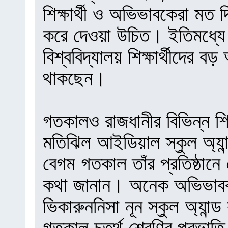
শিক্ষার্থী ও অভিভাবকেরা মত দি
করে দেওয়া উচিত। ইতিমধ্য
বিশ্ববিদ্যালয় শিক্ষার্থীদের 
থাকছেন।
গতকালও রাজধানীর বিভিন্ন শিক
মতিঝিল আইডিয়াল স্কুল অ্যা
বেগম গতকাল তাঁর প্রতিষ্ঠা
কথা জানান। অনেক অভিভাবক স
ভিকারুননিসা নূন স্কুল অ্যান
গতকাল চতুর্থ শ্রেণির প্রভা