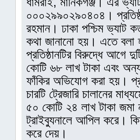
ধামরাই, মানিকগঞ্জ। এর ভ্যাট
০০০২৯৯০২৯০৪০৪। প্রতিষ্ঠা
রহমান। ঢাকা পশ্চিম ভ্যাট কর
কথা জানানো হয়। এতে বলা হয়, 
প্রতিষ্ঠানটির বিরুদ্ধে আগে
কোটি ৬৮ লাখ টাকা এবং অন্য
ফাঁকির অভিযোগ করা হয়। প্রথম
চারটি ট্রেজারি চালানের মাধ
৫০ কোটি ২৪ লাখ টাকা জমা না
ট্রাইব্যুনালে আপিল করে। কিন
করে দেয়।