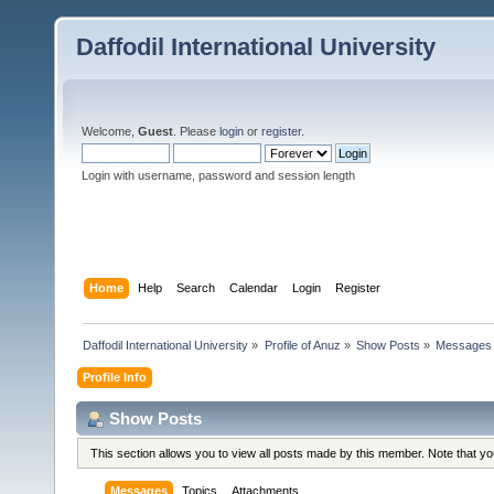
Daffodil International University
Welcome,
Guest
. Please
login
or
register
.
Login with username, password and session length
Home
Help
Search
Calendar
Login
Register
Daffodil International University
»
Profile of Anuz
»
Show Posts
»
Messages
Profile Info
Show Posts
This section allows you to view all posts made by this member. Note that y
Messages
Topics
Attachments