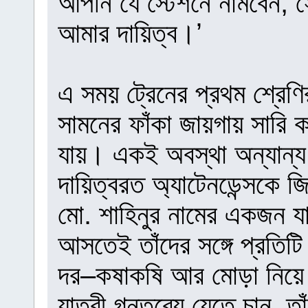
আপনি যে স্টেশনে নামবেন, স
আমার দায়িত্ব।’
এ সময় ট্রেনের প্রথম শ্রেণ
সামনের ফাঁকা জায়গায় সারি ক
যায়। একই অবস্থা অন্যান্য
দায়িত্বরত অ্যাটেনডেন্সকে
মো. শাহিনুর নামের একজন যাত
আসতেই তাঁদের সঙ্গে প্রতিটি 
দর–কষাকষি আর মোড়া নিয়ে ট
যাত্রী গন্তব্যে যেতে চান,