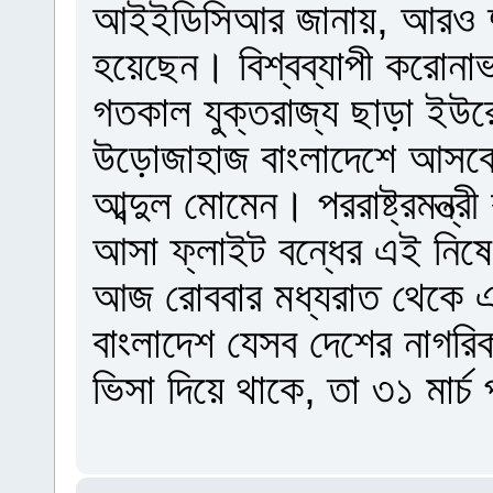
আইইডিসিআর জানায়, আরও দু
হয়েছেন। বিশ্বব্যাপী করোনাভ
গতকাল যুক্তরাজ্য ছাড়া ইউ
উড়োজাহাজ বাংলাদেশে আসবে না 
আব্দুল মোমেন। পররাষ্ট্রমন্ত
আসা ফ্লাইট বন্ধের এই নিষেধা
আজ রোববার মধ্যরাত থেকে এই
বাংলাদেশ যেসব দেশের নাগর
ভিসা দিয়ে থাকে, তা ৩১ মার্চ 