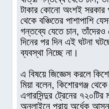
টাকার কোনো অংশই সরকার প
থেকে বঞ্চিতের পাশাপাশি যে
গন্তব্যে যেতে চান, তাঁদে
দিনের পর দিন এই ঘটনা ঘটছে
ব্যবস্থা নিচ্ছে না।
এ বিষয়ে জিজ্ঞেস করলে কিশো
মিয়া বলেন, কিশোরগঞ্জ থেক
এগারসিন্দুর ট্রেনের ৭২০ট
অনলাইনে প্রায় অর্ধেক আসন ঘ