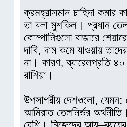
ক্রমহ্রাসমান চাহিদা কমার 
তা বলা মুশকিল। প্রধান তে
কোম্পানিগুলো বাজারে শেয়ারে
দাবি, দাম কমে যাওয়ায় তাদে
না। কারণ, ব্যারেলপ্রতি ৪০
রাশিয়া।
উপসাগরীয় দেশগুলো, যেমন:
আমিরাত তেলনির্ভর অর্থনীত
বেশি। নিজেদের আয়–ব্যয়ের হ