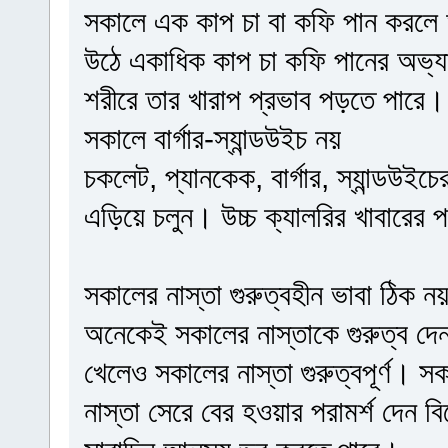
সকালে এক কাপ চা বা কফি পান করলে
উঠে একাধিক কাপ চা কফি পানের অভ্যা
শরীরে তার খারাপ প্রভাব পড়তে পারে।
সকালে বার্গার-স্যান্ডউইচ নয়
চকলেট, প্যানকেক, বার্গার, স্যান্ডউইচ
এড়িয়ে চলুন। উচ্চ ক্যালরির খাবারের প
সকালের নাস্তা গুরুত্বহীন ভাবা ঠিক ন
অনেকেই সকালের নাস্তাকে গুরুত্ব দ
খেলেও সকালের নাস্তা গুরুত্বপূর্ণ।
নাস্তা সেরে বের হওয়ার পরামর্শ দেন 