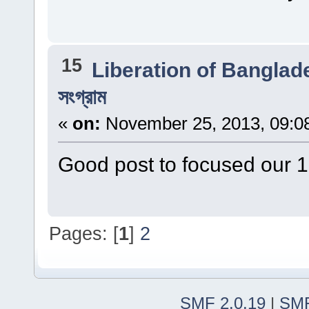
15
Liberation of Banglad
সংগ্রাম
«
on:
November 25, 2013, 09:0
Good post to focused our 
Pages: [
1
]
2
SMF 2.0.19
|
SMF