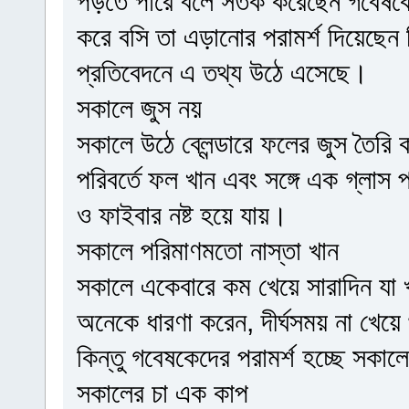
পড়তে পারে বলে সতর্ক করেছেন গবেষকে
করে বসি তা এড়ানোর পরামর্শ দিয়েছেন 
প্রতিবেদনে এ তথ্য উঠে এসেছে।
সকালে জুস নয়
সকালে উঠে ব্লেন্ডারে ফলের জুস তৈরি 
পরিবর্তে ফল খান এবং সঙ্গে এক গ্লাস
ও ফাইবার নষ্ট হয়ে যায়।
সকালে পরিমাণমতো নাস্তা খান
সকালে একেবারে কম খেয়ে সারাদিন যা 
অনেকে ধারণা করেন, দীর্ঘসময় না খেয়ে
কিন্তু গবেষকেদের পরামর্শ হচ্ছে সকা
সকালের চা এক কাপ