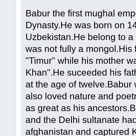
Babur the first mughal em
Dynasty.He was born on 14t
Uzbekistan.He belong to a 
was not fully a mongol.His
"Timur" while his mother w
Khan".He suceeded his fat
at the age of twelve.Babur 
also loved nature and poet
as great as his ancestors.B
and the Delhi sultanate h
afghanistan and captured 