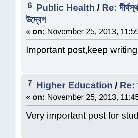
6
Public Health
/
Re: দীর্ঘস্
উদ্বেগ
«
on:
November 25, 2013, 11:5
Important post,keep writing
7
Higher Education
/
Re: অস
«
on:
November 25, 2013, 11:4
Very important post for stu