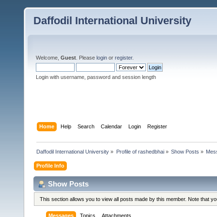
Daffodil International University
Welcome,
Guest
. Please
login
or
register
.
Login with username, password and session length
Home
Help
Search
Calendar
Login
Register
Daffodil International University
»
Profile of rashedbhai
»
Show Posts
»
Mes
Profile Info
Show Posts
This section allows you to view all posts made by this member. Note that y
Messages
Topics
Attachments