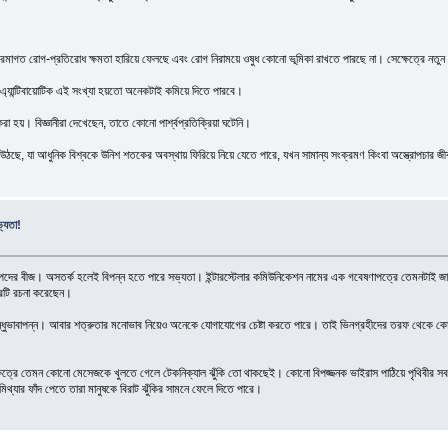
নুষ ক্রমাগত রোগ-প্রতিরোধ ক্ষমতা হারিয়ে ফেলছে এবং রোগ নিরাময়ে ওষুধ কোনো ভূমিকা রাখতে পারছে না। সেক্ষেত্রে নতুন
ন এ্যান্টিবায়োটিক এই সংখ্যা হয়তো অনেকটাই কমিয়ে দিতে পারবে।
 হয়। বিজ্ঞানীরা দেখেছেন, তাতে কোনো পার্শ্বপ্রতিক্রিয়া ঘটেনি।
উঠছে, যা আধুনিক বিশ্বকে উনিশ শতকের অবস্থায় ফিরিয়ে নিয়ে যেতে পারে, যখন সামান্য সংক্রমণ কিংবা অস্ত্রোপচার জ
ভ্যতা!
বড় বিপদের বীজ। অসতর্ক হলেই বিপন্ন হতে পারে সভ্যতা। ইন্টারস্টেলার কমিউনিকেশন নামের এক গবেষণাপত্রে তেমনটাই জান
ত্রটি রচনা করেছেন।
 বন্ধুভাবাপন্ন। আবার শত্রুতার মনোভাব নিয়েও অনেকে যোগাযোগের চেষ্টা করতে পারে। তাই ভিনগ্রহীদের তরফ থেকে 
্ষেত্রে তেমন কোনো মেসেজকে খুলতে গেলে টেকনিক্যাল ঝুঁকি তো থাকছেই। কোনো বিপজ্জনক ভাইরাস পাঠিয়ে পৃথিবীর সব ক
। মিথ্যার ফাঁদ পেতে তারা মানুষকে বিরাট ঝুঁকির সামনে ফেলে দিতে পারে।