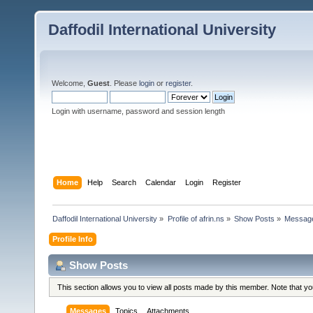
Daffodil International University
Welcome,
Guest
. Please
login
or
register
.
Login with username, password and session length
Home
Help
Search
Calendar
Login
Register
Daffodil International University
»
Profile of afrin.ns
»
Show Posts
»
Messag
Profile Info
Show Posts
This section allows you to view all posts made by this member. Note that y
Messages
Topics
Attachments