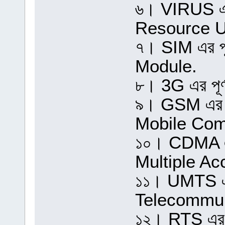
৬। VIRUS এর 
Resource U
৭। SIM এর পূ
Module.
৮। 3G এর পূর
৯। GSM এর প
Mobile Com
১০। CDMA এর
Multiple Ac
১১। UMTS এর
Telecommun
১২। RTS এর 