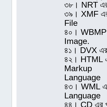
৩৮। NRT এর 
৩৯। XMF এর 
File
৪০। WBMP এর
Image.
৪১। DVX এর 
৪২। HTML এর
Markup
Language
৪৩। WML এর 
Language
৪৪। CD এর প