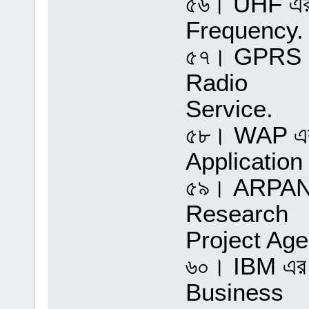
৫৬। UHF এর প
Frequency.
৫৭। GPRS এর
Radio
Service.
৫৮। WAP এর 
Application
৫৯। ARPANE
Research
Project Ag
৬০। IBM এর প
Business