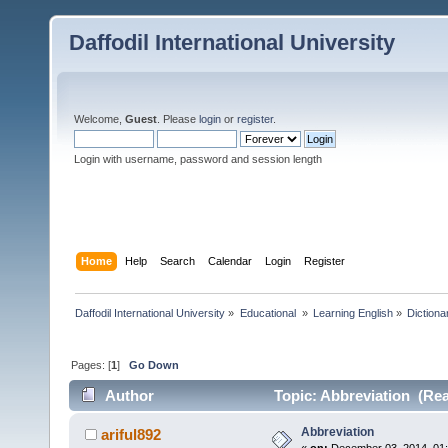
Daffodil International University
Welcome,
Guest
. Please
login
or
register
.
Login with username, password and session length
Home
Help
Search
Calendar
Login
Register
Daffodil International University
»
Educational 
»
Learning English
»
Dictiona
Pages: [
1
]
Go Down
Author
Topic: Abbreviation (Rea
Abbreviation
ariful892