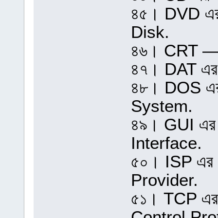
৪৫। DVD এর প
Disk.
৪৬। CRT —
৪৭। DAT এর প
৪৮। DOS এর 
System.
৪৯। GUI এর 
Interface.
৫০। ISP এর প
Provider.
৫১। TCP এর 
Control Pro