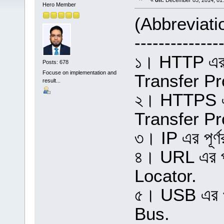
«
on:
December 03, 2014, 01
Hero Member
(Abbreviati
--------------
১। HTTP এর 
Posts: 678
Focuse on implementation and
Transfer Pr
result...
২। HTTPS এর
Transfer Pr
৩। IP এর পূর
৪। URL এর প
Locator.
৫। USB এর পূ
Bus.