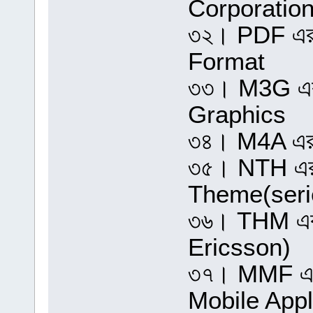
Corporation
৩২। PDF এর 
Format
৩৩। M3G এর 
Graphics
৩৪। M4A এর 
৩৫। NTH এর 
Theme(seri
৩৬। THM এর 
Ericsson)
৩৭। MMF এর 
Mobile Appl