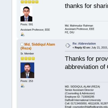
thanks for shari
Posts: 591
Md. Mahmudur Rahman
Assistant Professor, EEE
Assistant Professor, EEE
FE, DIU
Re: Abbreviation
Md. Siddiqul Alam
(Reza)
«
Reply #2 on:
July 21, 2015,
Sr. Member
Thanks for provi
abbreviation of
Posts: 253
MD. SIDDIQUL ALAM (REZA)
Senior Assistant Director
(Counseling & Admission)
Employee ID: 710000295
Daffodil International University
Cell: 01713493050, 48111639, 91287
Email: counselor@daffodilvarsity.edu