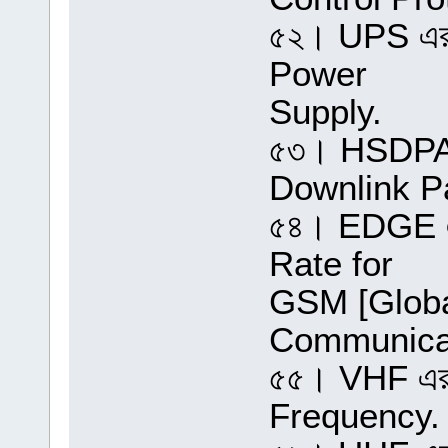
৫২। UPS এর প
Power
Supply.
৫৩। HSDPA এ
Downlink P
৫৪। EDGE এর
Rate for
GSM [Globa
Communicat
৫৫। VHF এর 
Frequency.