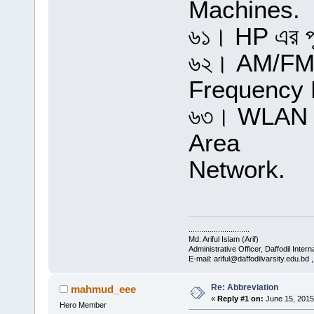
Machines.
৬১। HP এর প
৬২। AM/FM এ
Frequency 
৬৩। WLAN এর
Area
Network.
.............................
Md. Ariful Islam (Arif)
Administrative Officer, Daffodil Intern
E-mail: ariful@daffodilvarsity.edu.bd
Re: Abbreviation
mahmud_eee
«
Reply #1 on:
June 15, 2015
Hero Member