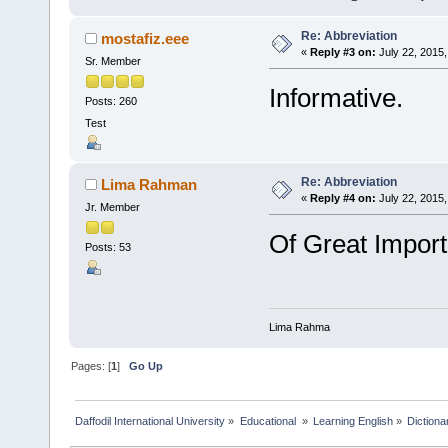
Re: Abbreviation
mostafiz.eee
«
Reply #3 on:
July 22, 2015,
Sr. Member
Informative.
Posts: 260
Test
Re: Abbreviation
Lima Rahman
«
Reply #4 on:
July 22, 2015,
Jr. Member
Of Great Impor
Posts: 53
Lima Rahma
Pages: [
1
]
Go Up
Daffodil International University
»
Educational 
»
Learning English
»
Dictiona