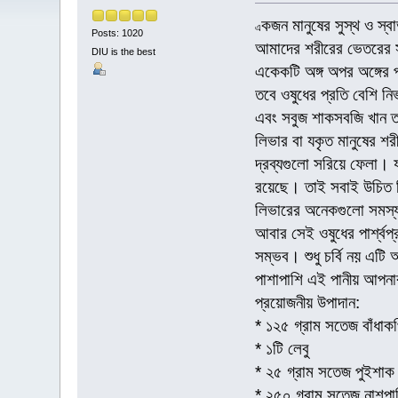
কজন মানুষের সুস্থ ও স্
এ
Posts: 1020
আমাদের শরীরের ভেতরের স
DIU is the best
একেকটি অঙ্গ অপর অঙ্গের
তবে ওষুধের প্রতি বেশি নি
এবং সবুজ শাকসবজি খান 
লিভার বা যকৃত মানুষের শর
দ্রব্যগুলো সরিয়ে ফেলা। 
রয়েছে। তাই সবাই উচিত 
লিভারের অনেকগুলো সমস্যা
আবার সেই ওষুধের পার্শ্বপ
সম্ভব। শুধু চর্বি নয় এট
পাশাপাশি এই পানীয় আপনা
প্রয়োজনীয় উপাদান:
* ১২৫ গ্রাম সতেজ বাঁধাক
* ১টি লেবু
* ২৫ গ্রাম সতেজ পুইশাক
* ২৫০ গ্রাম সতেজ নাশপা