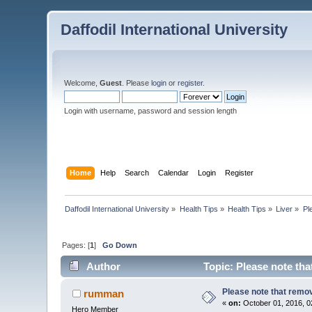
Daffodil International University
Welcome,
Guest
. Please
login
or
register
.
Login with username, password and session length
Home
Help
Search
Calendar
Login
Register
Daffodil International University
»
Health Tips
»
Health Tips
»
Liver
»
Pl
Pages: [
1
]
Go Down
Author
Topic: Please note that
Please note that removin
rumman
«
on:
October 01, 2016, 0
Hero Member