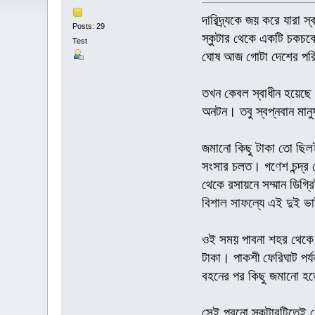
দারিদ্র্যকে জয় করে যারা স
Posts: 29
স্কুটার থেকে একটি চকচকে
Test
ঘোষ আজ গোটা দেশের পরিবহ
তখন কেবল স্বাধীন হয়েছে
অনটন। তবু স্বপ্নবান মা
জমানো কিছু টাকা তো ছিলই
সংসার চলত। গণেশ চন্দ্র 
থেকে রসায়নে সম্মান ডিগ্
বিশাল সাফল্যে এই দুই ভা
ওই সময় পাবনা শহর থেকে স
টাকা। পাকশী ফেরিঘাট পর্
বহনের পর কিছু জমানো হত
সেই পুরনো স্কুটারটিতেই 