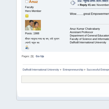
Re: স্কুটার চালক থেকে যেভাবে 
Anuz
«
Reply #1 on:
November 
Faculty
Hero Member
Wow..........great Empowermen
Anuz Kumar Chakrabarty
Assistant Professor
Posts: 1988
Department of General Educatio
জীবনে আনন্দের সময় বড় কম, তাই সুযোগ
Faculty of Science and Informat
Daffodil International University
পেলেই আনন্দ কর
Pages: [
1
]
Go Up
Daffodil International University
»
Entrepreneurship
»
Successful Entrep