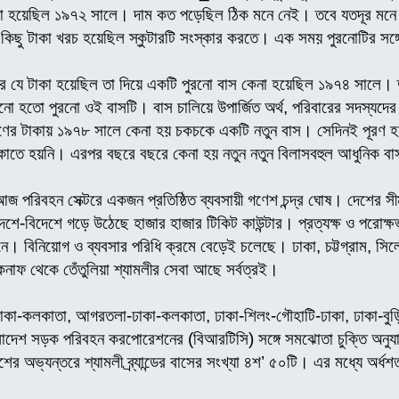
না হয়েছিল ১৯৭২ সালে। দাম কত পড়েছিল ঠিক মনে নেই। তবে যতদূর মনে 
িছু টাকা খরচ হয়েছিল স্কুটারটি সংস্কার করতে। এক সময় পুরনোটির সঙ্গ
করে যে টাকা হয়েছিল তা দিয়ে একটি পুরনো বাস কেনা হয়েছিল ১৯৭৪ সালে। ত
ানো হতো পুরনো ওই বাসটি। বাস চালিয়ে উপার্জিত অর্থ, পরিবারের সদস্যদের স্
ণের টাকায় ১৯৭৮ সালে কেনা হয় চকচকে একটি নতুন বাস। সেদিনই পূরণ হয় 
াতে হয়নি। এরপর বছরে বছরে কেনা হয় নতুন নতুন বিলাসবহুল আধুনিক ব
পরিবহন সেক্টরে একজন প্রতিষ্ঠিত ব্যবসায়ী গণেশ চন্দ্র ঘোষ। দেশের স
শে-বিদেশে গড়ে উঠেছে হাজার হাজার টিকিট কাউন্টার। প্রত্যক্ষ ও পরোক্ষভা
। বিনিয়োগ ও ব্যবসার পরিধি ক্রমে বেড়েই চলেছে। ঢাকা, চট্টগ্রাম, সিলেট
কনাফ থেকে তেঁতুলিয়া শ্যামলীর সেবা আছে সর্বত্রই।
ঢাকা-কলকাতা, আগরতলা-ঢাকা-কলকাতা, ঢাকা-শিলং-গৌহাটি-ঢাকা, ঢাকা-বুড়িম
াদেশ সড়ক পরিবহন করপোরেশনের (বিআরটিসি) সঙ্গে সমঝোতা চুক্তি অনুযায়ী আ
র অভ্যন্তরে শ্যামলী ব্র্যান্ডের বাসের সংখ্যা ৪শ’ ৫০টি। এর মধ্যে অর্ধশ