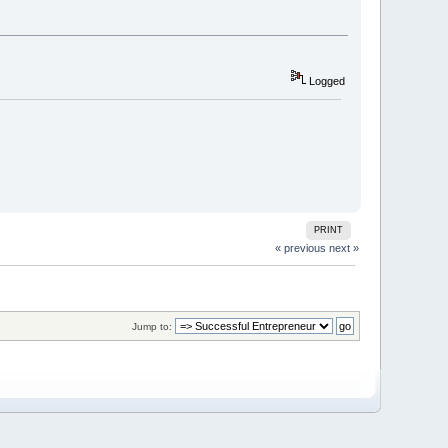
Logged
PRINT
« previous
next »
Jump to: