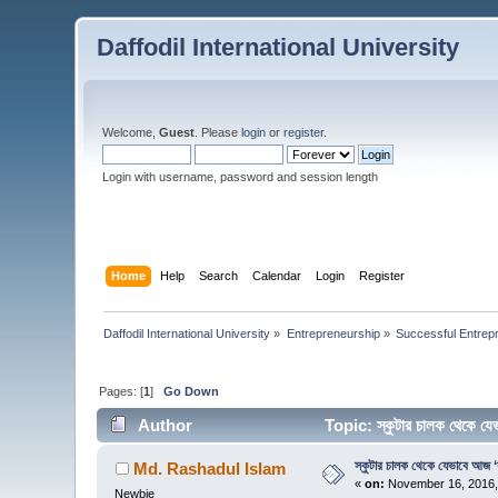
Daffodil International University
Welcome,
Guest
. Please
login
or
register
.
Login with username, password and session length
Home
Help
Search
Calendar
Login
Register
Daffodil International University
»
Entrepreneurship
»
Successful Entrep
Pages: [
1
]
Go Down
Author
Topic: স্কুটার চালক থেকে য
স্কুটার চালক থেকে যেভাবে আজ ‘
Md. Rashadul Islam
«
on:
November 16, 2016,
Newbie