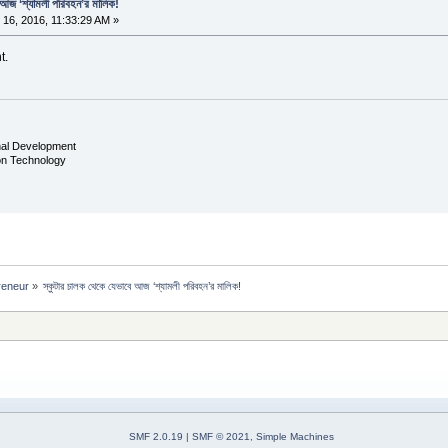
আজ ‘শ্যামলী পরিবহন’র মালিক!
16, 2016, 11:33:29 AM »
t.
nal Development
ion Technology
reneur
»
স্কুটার চালক থেকে যেভাবে আজ ‘শ্যামলী পরিবহন’র মালিক!
SMF 2.0.19
|
SMF © 2021
,
Simple Machines