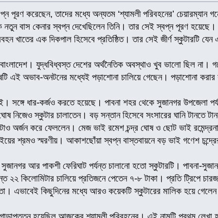
্বপ্ন পূরণ করেছেন, তাদের মধ্যে অন্যতম ‘শ্যামলী পরিবহনের’ চেয়ারম্যান গ
 নতুন বাস কেনার স্বপ্ন দেখেছিলেন তিনি। তার সেই স্বপ্ন পূরণ হয়েছে। 
ন খাতের এক দিকপাল হিসেবে প্রতিষ্ঠিত। তার সেই জীর্ণ স্কুটারটি যেন
 বাংলাদেশ। যুদ্ধবিধ্বস্ত দেশের অর্থনৈতিক অবস্থাও খুব ভালো ছিল না
নুষটি এই অভাব-অনটনের মধ্যেই পড়াশোনা চালিয়ে গেছেন। পড়াশোনা করার 
। সঙ্গে ধার-কর্জও করতে হয়েছে। পাবনা শহর থেকে সুজানগর উপজেলা পর্যন
ঘোষ নিজেও স্কুটার চালাতেন। বড় সন্তান হিসেবে সংসারের ঘানি টানতে ট
রিটাও অর্জন করে ফেললেন। মেজ ভাই রমেশ চন্দ্র ঘোষ ও ছোট ভাই রমেন্দ্
ইয়ের শ্রমও স্মরণীয়। আকাশছোঁয়া স্বপ্ন বাস্তবায়নে বড় ভাই গণেশ চন্দ্র
ুজানগর আর পাকশী ফেরিঘাট পর্যন্ত চালানো হতো স্কুটারটি। পাবনা-সুজানগ
যন্ত ২২ কিলোমিটার চালিয়ে প্রতিজনে পেতেন ৭-৮ টাকা। প্রতি ট্রিপে চারজ
ো। এভাবেই কিছুদিনের মধ্যে আরও কয়েকটি স্কুটারের মালিক হয়ে গেলেন
গোড়াপত্তন হয়েছিল আজকের শ্যামলী পরিবহনের। এই নামটি প্রথম লেখা হয় জ