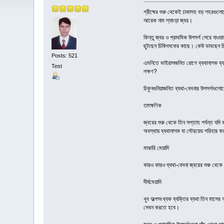
গ্রীষ্মের শুরু থেকেই ঢাকাসহ বড় শহরগুলো
আরেক নাম ল্যাংড়া জ্বর।
কিন্তু জ্বর ও প্রাথমিক উপসর্গ সেরে যাও
ছুটছেন চিকিৎসকের কাছে। কেউ ভাবছেন চিক
Posts: 521
এমনিতে ভাইরাসজনিত রোগে ব্যথানাশক ব্যবহ
Test
লক্ষণ?
চিকুনগুনিয়াজনিত ব্যথা-বেদনার উপসর্গগুলোক
তাৎক্ষণিক
জ্বরের শুরু থেকে তিন সপ্তাহ পর্যন্ত যদ
অবস্থায় ব্যথানাশক বা স্টেরয়েড পরিহার 
মাঝারি মেয়াদি
কারও কারও ব্যথা-বেদনা জ্বরের শুরু থেকে
দীর্ঘমেয়াদি
খুব অল্পসংখ্যক ব্যক্তির ব্যথা তিন মাসের 
সেবন করতে হবে।