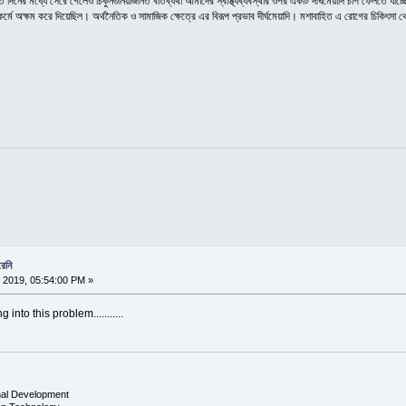
ত দিনের মধ্যে সেরে গেলেও চিকুনগুনিয়াজনিত বাতব্যথা আমাদের স্বাস্থ্যব্যবস্থার ওপর একটি দীর্ঘমেয়াদি চাপ ফেলতে যাচ
ও কর্মে অক্ষম করে দিয়েছিল। অর্থনৈতিক ও সামাজিক ক্ষেত্রে এর বিরূপ প্রভাব দীর্ঘমেয়াদি। মশাবাহিত এ রোগের চিকিৎসা
রেনি
 2019, 05:54:00 PM »
into this problem...........
nal Development