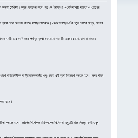
য বৈশিষ্ট্য। জ্বর, র‍্যাশের সঙ্গে প্রচণ্ড গিরাব্যথা ও পেশিব্যথার কারণে এ রোগের
োলা বা ব্যথা দেখা দেওয়ায় ঘাবড়ে যাচ্ছেন অনেকে। কেউ ভাবছেন এটা নতুন কোনো অসুখ, আবার
স এমনকি তার বেশি সময় পর্যন্ত ব্যথা-বেদনা না সারা কি অন্য কোনো রোগ বা বাতের
রণ প্যারাসিটামল বা ট্রামাডলজাতীয় ওষুধ দিয়ে এই ব্যথা নিয়ন্ত্রণ করতে হবে। জ্বর থাকা
 করা যাবে।
ীক্ষা করতে হবে। তারপর বিশেষজ্ঞ চিকিৎসকের নির্দেশনা অনুযায়ী বাত নিয়ন্ত্রণকারী ওষুধ