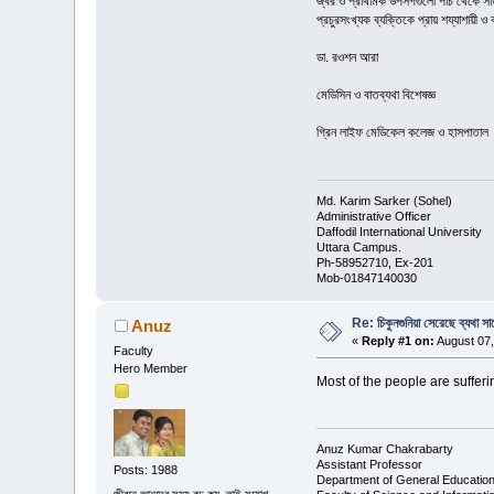
জ্বর ও প্রাথমিক উপসর্গগুলো পাঁচ থেকে সা
প্রচুরসংখ্যক ব্যক্তিকে প্রায় শয্যাশায়ী 
ডা. রওশন আরা
মেডিসিন ও বাতব্যথা বিশেষজ্ঞ
গ্রিন লাইফ মেডিকেল কলেজ ও হাসপাতাল
Md. Karim Sarker (Sohel)
Administrative Officer
Daffodil International University
Uttara Campus.
Ph-58952710, Ex-201
Mob-01847140030
Re: চিকুনগুনিয়া সেরেছে ব্যথা সা
Anuz
«
Reply #1 on:
August 07,
Faculty
Hero Member
Most of the people are suffering 
Anuz Kumar Chakrabarty
Assistant Professor
Posts: 1988
Department of General Educatio
জীবনে আনন্দের সময় বড় কম, তাই সুযোগ