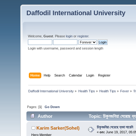
Daffodil International University
Welcome,
Guest
. Please
login
or
register
.
Login with username, password and session length
Home
Help
Search
Calendar
Login
Register
Daffodil International University
»
Health Tips
»
Health Tips
»
Fever
»
চি
Pages: [
1
]
Go Down
Author
Topic: চিকুনগুনিয়া সেরেছে 
চিকুনগুনিয়া সেরেছে ব্যথা সারেনি
Karim Sarker(Sohel)
«
on:
June 19, 2017, 05:0
Hero Member