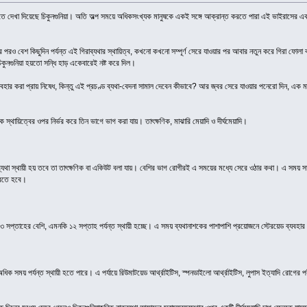
তে দেখা দিয়েছে চিকুনগুনিয়া। অতি অল্প সময়ে অধিকসংখ্যক মানুষকে একই সঙ্গে আক্রান্ত করতে পারা এই ভাইরাসের এক অনন্
য়ার পরও বেশ কিছুদিন পর্যন্ত এই গিরাব্যথার স্থায়িত্ব, কখনো কখনো সম্পূর্ণ সেরে যাওয়ার পর আবার নতুন করে গিরা ফ
ুনগুনিয়া হয়তো সন্ধি হাড় একেবারেই নষ্ট করে দিল।
ার করা প্রায় নিষেধ, কিন্তু এই প্রচণ্ড ব্যথা-বেদনা সামাল দেবেন কীভাবে? আর জ্বর সেরে যাওয়ার পনেরো দিন, এক মা
ে স্থায়িত্বের ওপর নির্ভর করে তিন ভাগে ভাগ করা যায়। তাৎক্ষণিক, মাঝারি মেয়াদি ও দীর্ঘমেয়াদি।
ি ব্যথা স্থায়ী হয় তবে তা তাৎক্ষণিক বা একিউট বলা যায়। বেশির ভাগ রোগীরই এ সময়ের মধ্যে সেরে ওঠার কথা। এ সময় সাধা
করতে হবে।
 ৩ সপ্তাহের বেশি, এমনকি ১২ সপ্তাহ পর্যন্ত স্থায়ী হচ্ছে। এ সময় ব্যথানাশকের পাশাপাশি প্রয়োজনে স্টেরয়েড ব্যবহার
অধিক সময় পর্যন্ত স্থায়ী হতে পারে। এ পর্যায়ে রিউমাটয়েড আর্থ্রাইটিস, স্পনডাইলো আর্থ্রাইটিস, লুপাস ইত্যাদি রোগের পর