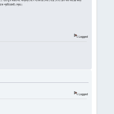
্ছে। ইতিপূর্বে ভারতসহ অন্যান্য দেশে গবেষণায় দেখা গেছে যে এ রোগ দীর্ঘ সময়ের জন্য
 থেকে প্রতিরোধই শ্রেয়।
Logged
Logged