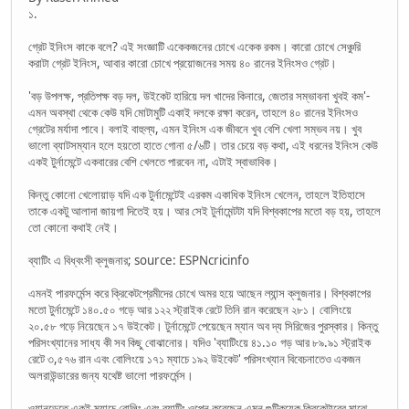
১.
গ্রেট ইনিংস কাকে বলে? এই সংজ্ঞাটি একেকজনের চোখে একেক রকম। কারো চোখে সেঞ্চুরি
করাটা গ্রেট ইনিংস, আবার কারো চোখে প্রয়োজনের সময় ৪০ রানের ইনিংসও গ্রেট।
'বড় উপলক্ষ, প্রতিপক্ষ বড় দল, উইকেট হারিয়ে দল খাদের কিনারে, জেতার সম্ভাবনা খুবই কম'-
এমন অবস্থা থেকে কেউ যদি মোটামুটি একাই দলকে রক্ষা করেন, তাহলে ৪০ রানের ইনিংসও
গ্রেটের মর্যাদা পাবে। বলাই বাহুল্য, এমন ইনিংস এক জীবনে খুব বেশি খেলা সম্ভব নয়। খুব
ভালো ব্যাটসম্যান হলে হয়তো হাতে গোনা ৫/৬টি। তার চেয়ে বড় কথা, এই ধরনের ইনিংস কেউ
একই টুর্নামেন্টে একবারের বেশি খেলতে পারবেন না, এটাই স্বাভাবিক।
কিন্তু কোনো খেলোয়াড় যদি এক টুর্নামেন্টেই এরকম একাধিক ইনিংস খেলেন, তাহলে ইতিহাসে
তাকে একটু আলাদা জায়গা দিতেই হয়। আর সেই টুর্নামেন্টটা যদি বিশ্বকাপের মতো বড় হয়, তাহলে
তো কোনো কথাই নেই।
ব্যাটিং এ বিধ্বংসী ক্লুজনার; source: ESPNcricinfo
এমনই পারফর্মেন্স করে ক্রিকেটপ্রেমীদের চোখে অমর হয়ে আছেন ল্যান্স ক্লুজনার। বিশ্বকাপের
মতো টুর্নামেন্টে ১৪০.৫০ গড়ে আর ১২২ স্ট্রাইক রেটে তিনি রান করেছেন ২৮১। বোলিংয়ে
২০.৫৮ গড়ে নিয়েছেন ১৭ উইকেট। টুর্নামেন্টে পেয়েছেন ম্যান অব দ্য সিরিজের পুরস্কার। কিন্তু
পরিসংখ্যানের সাধ্য কী সব কিছু বোঝানোর। যদিও 'ব্যাটিংয়ে ৪১.১০ গড় আর ৮৯.৯১ স্ট্রাইক
রেটে ৩,৫৭৬ রান এবং বোলিংয়ে ১৭১ ম্যাচে ১৯২ উইকেট' পরিসংখ্যান বিবেচনাতেও একজন
অলরাউন্ডারের জন্য যথেষ্ট ভালো পারফর্মেন্স।
ওয়ানডেতে একই ম্যাচে বোলিং এবং ব্যাটিং ওপেন করেছেন এমন গুটিকয়েক ক্রিকেটারের মাঝে