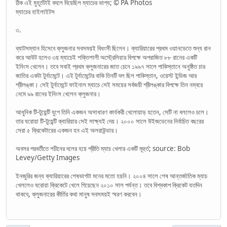
ঠিক এই মুহূর্তটাই বদলে দিয়েছিল ম্যাচের ভাগ্য; © PA Photos
ম্যাচের হাইলাইটস
৩.
ব্যাটসম্যান হিসেবে ক্লুজনার সবসময়ই বিধংসী ছিলেন। ক্যারিয়ারের প্রথম ওয়ানডেতে শুন্য রান
করে আউট হলেও ৩য় ম্যাচেই শক্তিশালী অস্ট্রেলিয়ার বিপক্ষে অপরাজিত ৮৮ রানের একটি
ইনিংস খেলেন। তবে সবাই প্রথম ক্লুজনারের জাত চেনে ১৯৯৭ সালে পাকিস্তানে অনুষ্ঠিত চার
জাতির একটা টুর্নামেন্টে। এই টুর্নামেন্টের বাকি তিনটি দল ছিল পাকিস্তান, ওয়েস্ট ইন্ডিজ আর
শ্রীলঙ্কা। সেই টুর্নামেন্টে ফাইনাল ম্যাচে সেই সময়ের সর্বজয়ী শ্রীলঙ্কার বিপক্ষে তিন নম্বরে
নেমে ৯৯ রানের ইনিংস খেলেন ক্লুজনার।
আধুনিক টি-টুয়েন্টি যুগে তিনি একজন অসাধারণ কার্যকরী খেলোয়াড় হতেন, সেটি না বললেও চলে।
তার ঘরোয়া টি-টুয়েন্টি ক্যারিয়ার সেই সাক্ষ্যই দেয়। ২০০০ সালে উইজডেনের নির্বাচিত বছরের
সেরা ৫ ক্রিকেটারের একজন হন এই অলরাউন্ডার।
অবসর পরবর্তীতে শচীনের দলের হয়ে প্রীতি ম্যাচ খেলার একটি মূহুর্ত; source: Bob
Levey/Getty Images
ইনজুরির জন্য ক্যারিয়ারের শেষভাগটা মনের মতো হয়নি। ২০০৪ সালে শেষ আন্তর্জাতিক ম্যাচ
খেললেও ঘরোয়া ক্রিকেটে খেলে গিয়েছেন ২০১০ সাল পর্যন্ত। তবে বিশ্বকাপ ক্রিকেট যতদিন
থাকবে, ক্লুজনারের কীর্তির কথা মানুষ সবসময়ই স্মরণ করবেন।