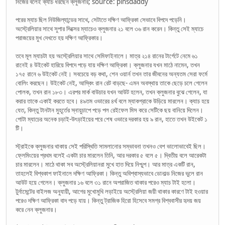
নিজের বলেই ক্যাচ ধরছেন ক্লুজনার; source: pinsdaddy
পরের ম্যাচ ছিল নিউজিল্যান্ডের সাথে, সেটাতে দক্ষিণ আফ্রিকা সেভাবে বিপদে পড়েনি।
অস্ট্রেলিয়ার সাথে সুপার সিক্সের ম্যাচেও ক্লুজনার ২১ বলে ৩৬ রান করেন। কিন্তু সেই ম্যাচে
পরাজয়ের মুখ দেখতে হয় দক্ষিণ আফ্রিকার।
তবে মূল ম্যাচটা হয় অস্ট্রেলিয়ার সাথে সেমিফাইনালে। মাত্র ২১৪ রানের টার্গেটে নেমে ৬১
রানেই ৪ উইকেট হারিয়ে বিপদে পড়ে যায় দক্ষিণ আফ্রিকা। ক্লুজনার যখন মাঠে নামেন, তখন
১৭৫ রানে ৬ উইকেট নেই। সবচেয়ে বড় কথা, শেন ওয়ার্ন তখন তার জীবনের অন্যতম সেরা ফর্মে
বোলিং করছেন। উইকেট নেই, আস্কিং রান রেট বাড়ছে- এমন অবস্থায় তাকে ছেড়ে চলে গেলেন
পোলক, তখন রান ১৮৩। এরপর মার্ক বাউচার যখন আউট হলেন, তখন ক্লুজনার বুঝে গেলেন, যা
করার তাকে একাই করতে হবে। ৪৯তম ওভারের ৪র্থ বলে ম্যাকগ্রাকে উড়িয়ে মারলেন। ক্যাচ হয়ে
যেত, কিন্তু টানটান মুহূর্তের স্নায়ুচাপে পড়ে পল রেইফেল মিস করে সেটিকে ছয় বানিয়ে দিলেন।
গোটা ম্যাচের অনেক চড়াই-উৎড়াইয়ের পরে শেষ ওভারে দরকার হয় ৯ রান, হাতে তখন উইকেট ১
টি।
স্ট্রাইকে ক্লুজনার থাকায় সেই পরিস্থিতি সামলানোর সম্ভাবনা তখনও বেশ ভালোভাবেই ছিল।
ফ্লেমিংয়ের প্রথম বলেই একটা চার মারলেন তিনি, আর দরকার ৫ বলে ৫। দ্বিতীয় বলে আরেকটা
চার মারলেন। মাঠে থাকা সব অস্ট্রেলিয়ানরা মুখে হাত দিয়ে নিশ্চুপ। আর মাত্র একটি রান,
তাহলেই বিশ্বকাপ ফাইনালে দক্ষিণ আফ্রিকা। কিন্তু অবিশ্বাস্যভাবে ডোনাল্ড নিজের ভুলে রান
আউট হয়ে গেলেন। ক্লুজনার ১৬ বলে ৩১ রানে অপরাজিত থাকার পরেও ম্যাচ টাই হলো।
টুর্নামেন্টের বাইলজ অনুযায়ী, আগের মুখোমুখি লড়াইয়ে অস্ট্রেলিয়া জয়ী থাকার কারণে টাই হওয়ার
পরেও দক্ষিণ আফ্রিকা বাদ পড়ে যায়। কিন্তু ট্রাজিক হিরো হিসেবে সমগ্র বিশ্ববাসীর হৃদয় জয়
করে নেন ক্লুজনার।