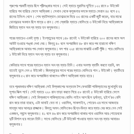
গ্রুপের পরবর্তী ম্যাচ ছিল শ্রীলঙ্কার সাথে। সেই ম্যাচে মুরালির ঘূর্ণিতে ১২২ রানে ৮ উইকেট
হারিয়ে পথ হারিয়ে ফেলে আফ্রিকা। সেখান থেকে ক্লুজনার দলকে ম্যাচে ফেরান ৪৫ বলে ৫২
রানের ইনিংস খেলে। শেষ ব্যাটসম্যান ডোনাল্ডকে নিয়ে ৩৩ রানের একটি জুটি করেন, যার মাঝে
ডোনাল্ডের অবদান ছিল মাত্র ৩ রান। লো স্কোরিং ম্যাচে বোলিংয়ে ৩ উইকেট নিয়ে আফ্রিকাকে
জিতিয়ে ম্যান অব দ্য ম্যাচ হন ক্লুজনার।
পরের ম্যাচেও একই দৃশ্য। ইংল্যান্ডের সাথে ১৪৮ রানেই ৭ উইকেট হারিয়ে ২০০ রানের কমে অল
আউট হওয়ার শঙ্কা দেখা দেয়। কিন্তু ৪০ বলে অপরাজিত ৪৮ রান করে পথ হারানো দক্ষিণ
আফ্রিকাকে আবার পথ দেখান ক্লুজনার। দল পায় ২২৫ রানের মাঝারি একটি পুঁজি। পরে বোলিংয়ে
১ উইকেট নিয়ে ম্যান অব দ্য ম্যাচ হন ক্লুজনার।
কেনিয়ার সাথে পরের ম্যাচেও ম্যান অব দ্য ম্যাচ তিনি। এবার অবশ্য ব্যাটিং করতে হয়নি, বল
হাতেই তুলে নেন ৫ উইকেট। জিম্বাবুয়ের সাথে পরের ম্যাচে বোলিংয়ে পান ১ উইকেট। ব্যাটিংয়ে
ক্লুজনার ৫২ রান করে অপরাজিত থাকলেও দক্ষিণ আফ্রিকা ম্যাচ হারে।
তবে প্রথমবার দক্ষিণ আফ্রিকা সেই বিশ্বকাপের অন্যতম টপ ফেভারিট পাকিস্তানের মুখোমুখি হয়
সুপার সিক্স পর্বে। সেই ম্যাচে ২২০ রান তাড়া করতে গিয়ে ৫৮ রানেই ৫ উইকেট হারিয়ে ফেলে
দক্ষিণ আফ্রিকা। সেই বিশ্বকাপে পাকিস্তানের বোলিং লাইন আপ ছিল দুর্দান্ত, দুইশ'রও বেশি
রান করে তারা হারবে, এটা ভাবাই যেত না। ওয়াসিম, সাকলাইন, শোয়েব এর সাথে আজহার
মাহমুদ আর আবদুর রাজ্জাক। কিন্তু অমন বোলিংকেও ছিন্ন-ভিন্ন করে ম্যাচ বের করে নেন সেই
একজন, ল্যান্স ক্লুজনার। ৪১ বলে ৪৬ রান করে অপরাজিত থাকার পথে ওয়াসিম আর শোয়েবকে
দুটি বিশাল ছয় মারেন তিনি। সাথে বোলিংয়ে ১টি উইকেট পাওয়ায় ম্যান অব দ্য ম্যাচ আবারও
ক্লুজনার।