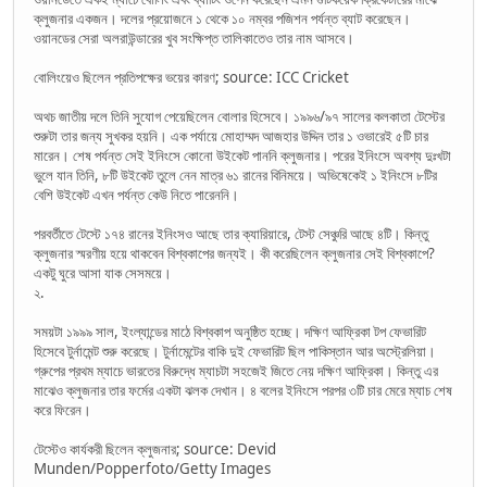
ক্লুজনার একজন। দলের প্রয়োজনে ১ থেকে ১০ নম্বর পজিশন পর্যন্ত ব্যাট করেছেন।
ওয়ানডের সেরা অলরাউন্ডারের খুব সংক্ষিপ্ত তালিকাতেও তার নাম আসবে।
বোলিংয়েও ছিলেন প্রতিপক্ষের ভয়ের কারণ; source: ICC Cricket
অথচ জাতীয় দলে তিনি সুযোগ পেয়েছিলেন বোলার হিসেবে। ১৯৯৬/৯৭ সালের কলকাতা টেস্টের
শুরুটা তার জন্য সুখকর হয়নি। এক পর্যায়ে মোহাম্মদ আজহার উদ্দিন তার ১ ওভারেই ৫টি চার
মারেন। শেষ পর্যন্ত সেই ইনিংসে কোনো উইকেট পাননি ক্লুজনার। পরের ইনিংসে অবশ্য দুঃখটা
ভুলে যান তিনি, ৮টি উইকেট তুলে নেন মাত্র ৬১ রানের বিনিময়ে। অভিষেকেই ১ ইনিংসে ৮টির
বেশি উইকেট এখন পর্যন্ত কেউ নিতে পারেননি।
পরবর্তীতে টেস্টে ১৭৪ রানের ইনিংসও আছে তার ক্যারিয়ারে, টেস্ট সেঞ্চুরি আছে ৪টি। কিন্তু
ক্লুজনার স্মরণীয় হয়ে থাকবেন বিশ্বকাপের জন্যই। কী করেছিলেন ক্লুজনার সেই বিশ্বকাপে?
একটু ঘুরে আসা যাক সেসময়ে।
২.
সময়টা ১৯৯৯ সাল, ইংল্যান্ডের মাঠে বিশ্বকাপ অনুষ্ঠিত হচ্ছে। দক্ষিণ আফ্রিকা টপ ফেভারিট
হিসেবে টুর্নামেন্ট শুরু করেছে। টুর্নামেন্টের বাকি দুই ফেভারিট ছিল পাকিস্তান আর অস্ট্রেলিয়া।
গ্রুপের প্রথম ম্যাচে ভারতের বিরুদ্ধে ম্যাচটা সহজেই জিতে নেয় দক্ষিণ আফ্রিকা। কিন্তু এর
মাঝেও ক্লুজনার তার ফর্মের একটা ঝলক দেখান। ৪ বলের ইনিংসে পরপর ৩টি চার মেরে ম্যাচ শেষ
করে ফিরেন।
টেস্টেও কার্যকরী ছিলেন ক্লুজনার; source: Devid
Munden/Popperfoto/Getty Images