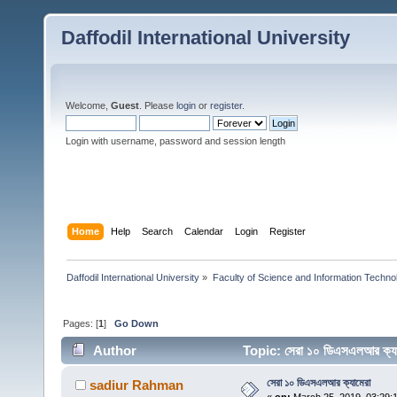
Daffodil International University
Welcome,
Guest
. Please
login
or
register
.
Login with username, password and session length
Home
Help
Search
Calendar
Login
Register
Daffodil International University
»
Faculty of Science and Information Techno
Pages: [
1
]
Go Down
Author
Topic: সেরা ১০ ডিএসএলআর ক্
সেরা ১০ ডিএসএলআর ক্যামেরা
sadiur Rahman