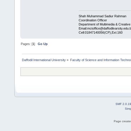
Shah Muhammad Sadiur Rahman
Coordination Officer
Department of Multimedia & Creativ
Email:mctoffice@daffodilvarsity.edu.
Cell:01847140056(CP),Ext:160
Pages: [
1
]
Go Up
Daffodil International University
»
Faculty of Science and Information Techno
SMF 2.0.1
Simp
Page created