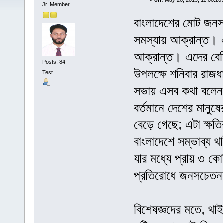
«
on:
May 26, 2019, 11:06:20
Jr. Member
বাংলাদেশের মোট জনসং
সমস্যায় আক্রান্ত। এ
আক্রান্ত। এদের বেশ
Posts: 84
উপলক্ষে শনিবার রাজ
Test
সভায় এসব কথা বলেন 
বর্তমানে দেশের মানুষে
বেড়ে গেছে; এটা ক্ষ
বাংলাদেশে সম্ভাব্য
যার মধ্যে প্রায় ৩ 
প্রতিরোধে জনসচেতন
বিশেষজ্ঞদের মতে, থ