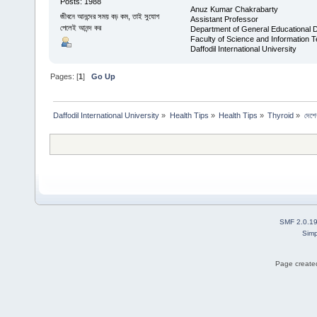
Posts: 1988
Anuz Kumar Chakrabarty
জীবনে আনন্দের সময় বড় কম, তাই সুযোগ
Assistant Professor
পেলেই আনন্দ কর
Department of General Educational 
Faculty of Science and Information 
Daffodil International University
Pages: [
1
]
Go Up
Daffodil International University
»
Health Tips
»
Health Tips
»
Thyroid
»
দেশে
SMF 2.0.1
Simp
Page created