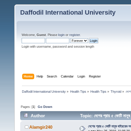
Daffodil International University
Welcome,
Guest
. Please
login
or
register
.
Login with username, password and session length
Home
Help
Search
Calendar
Login
Register
Daffodil International University
»
Health Tips
»
Health Tips
»
Thyroid
»
দেশে
Pages: [
1
]
Go Down
Author
Topic: দেশের প্রায় ৫ কোটি মান
দেশের প্রায় ৫ কোটি মানুষ থাইরয়েড স
Alamgir240