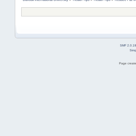
SMF 2.0.1
Simp
Page create