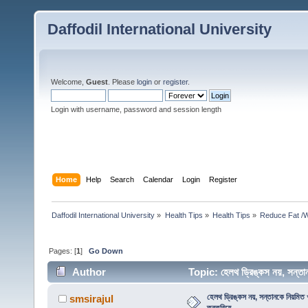
Daffodil International University
Welcome,
Guest
. Please
login
or
register
.
Login with username, password and session length
Home
Help
Search
Calendar
Login
Register
Daffodil International University
»
Health Tips
»
Health Tips
»
Reduce Fat /W
Pages: [
1
]
Go Down
Author
Topic: হেলথ ড্রিঙ্কস নয়, সন্তা
হেলথ ড্রিঙ্কস নয়, সন্তানকে নিয়মিত খ
smsirajul