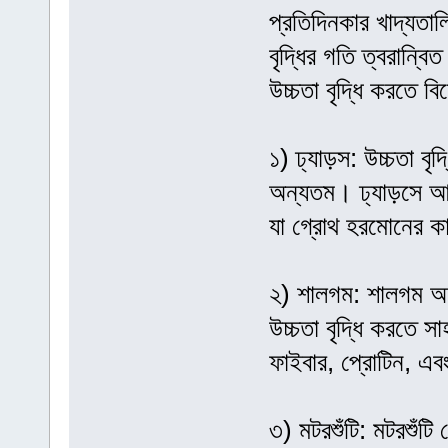
প্রতিদিনকার খাদ্যতাল
বৃদ্ধির গতি ত্বরান্ব
উচ্চতা বৃদ্ধি করতে 
১) ঢ্যাড়স: উচ্চতা ব
অন্যতম। ঢ্যাড়সে আছ
যা গ্রোথ হরমোনের কার
২) শালগম: শালগম অ
উচ্চতা বৃদ্ধি করতে 
ফাইবার, প্রোটিন, এব
৩) মটরশুঁটি: মটরশুঁট