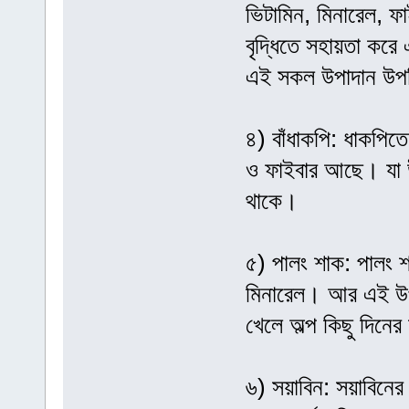
ভিটামিন, মিনারেল, ফ
বৃদ্ধিতে সহায়তা করে
এই সকল উপাদান উপস
৪) বাঁধাকপি: ধাকপিতে
ও ফাইবার আছে। যা উচ্
থাকে।
৫) পালং শাক: পালং শ
মিনারেল। আর এই উপাদ
খেলে অল্প কিছু দিনের 
৬) সয়াবিন: সয়াবিনের 