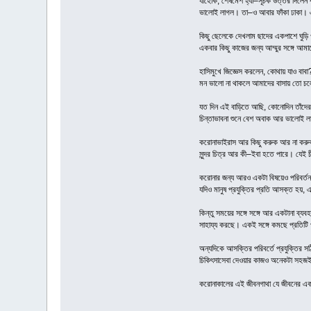
যাহোক, শেষমেশ হ্যাঁ–সূচক উত্তর দিলেন
ভালোই লাগল। তা–ও আবার ফাঁকা ঢাকা। 
কিছু ছেলেকে দেখলাম ছাদের একপাশে ঘুড়ি 
একবার কিছু কাজের জন্য আম্মুর সঙ্গে আম
হাসিমুখে জিজ্ঞেস করলেন, কোথায় যাও বাবা
মন ভালো না থাকলে আমাদের বাসায় তো চল
যত দিন এই বাড়িতে আছি, কোনোদিন তাঁদে
চিন্তাভাবনা শুনে বেশ অবাক আর ভালোই 
করোনাভাইরাস আর কিছু করুক আর না করুক,
সুন্দর চিত্র আর কী–ইবা হতে পারে। যেই চ
করোনার জন্য আরও একটা বিষয়েও পরিবর্ত
যদিও মানুষ প্রযুক্তির প্রতি আসক্ত হয়, 
কিন্তু সময়ের সঙ্গে সঙ্গে আর একটানা ব্
সাহায্য করছে। একই সঙ্গে কমছে প্রতিটি পর
অন্যদিকে আসক্তির পরিবর্তে প্রযুক্তির স
চিকিৎসাসেবা দেওয়ার কাজও অনেকটা সহজই 
করোনাকালের এই জীবনগাথা যে জীবনের এক 