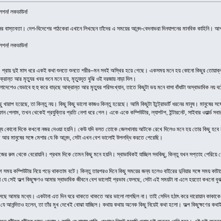
ালেশন! লকডাউন!
নের বাস্তবতা। দেশ-বিদেশের পাঠকেরা এখানে লিখছেন তাঁদের এ সময়ের আনন্দ-বেদনাভরা দিনযাপনের মানবিক কাহিনি।
ালেশন! লকডাউন!
ছে। প্রায় দুই মাস ধরে একই কথা শুনতে শুনতে শরীর–মন সবই অস্থির হয়ে গেছে। একসময় মনে হয় কোনো কিছুর তোয়া
ক্রান্ত আর মৃত্যুর খবর শুনে মনে হয়, মৃত্যুদূত বুঝি ওই দরজায় নাড়া দিল।
াদেশেও যেভাবে হু হু করে বাড়ছে আক্রান্ত আর মৃত্যুর পরিসংখ্যান, তাতে কিছুটা ভয় মনে বাসা বাঁধাটা অস্বাভাবিক নয় 
ারাপ হয়েছে, তা কিন্তু নয়। কিছু কিছু ভালো কাজও কিন্তু হয়েছে। আমি কিছুটা ইন্ট্রোভার্ট ধরনের মানুষ। মানুষের সঙ
ফোন পেলাম, তখন থেকেই প্রযুক্তির প্রতি নেশা ধরে গেল। একে একে কম্পিউটার, ল্যাপটপ, ইন্টারনেট, সাইবার ওয়ার্ল্ড সবা
অন্য কোনো দিকে কখনো নজর দেওয়া হয়নি। কেউ যদি বলত তোকে জেলখানায় আটকে রেখে দিলেও মনে হয় তোর কিছু হবে 
ম আর মানুষের সঙ্গে মেশার যে কি আনন্দ, সেটা এখন বেশ ভালোই উপলব্ধি করতে পেরেছি।
িজের রুম থেকে বেরোয়নি। প্রথম দিকে তেমন কিছু মনে হয়নি। স্বাভাবিকই যাচ্ছিল সবকিছু, কিন্তু যখন সপ্তাহ পেরিয
সময় কম্পিউটার নিয়ে পড়ে থাকতাম বটে। কিন্তু তারপরও দিনে কিছু সময়ের জন্য হলেও বাইরের দুনিয়ার সঙ্গে সময় কাটা
ো যে সেই অল্প কিছুক্ষণও আমার স্বাভাবিক জীবনে বেশ ভালোই প্রভাব ফেলছে, সেটা এই সময়টা না এলে হয়তো কখনো ব
 এসেছে আমার মধ্যে। একটানা এত দিন ঘরে থাকতে থাকতে আর ভালো লাগছিল না। তাই সেদিন হঠাৎ করে দারোয়ান কাকাকে 
তিনি যে আনন্দিতও হলেন, তা তাঁর মুখ দেখেই বোঝা যাচ্ছিল। কথায় কথায় অনেক কিছু নিয়েই কথা হলো। অল্প কিছুক্ষণের 