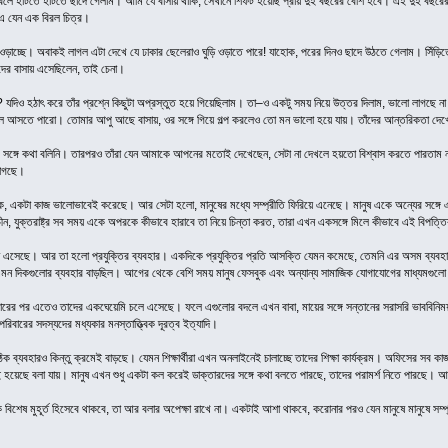
 বলে হাঁটতে হাঁটতে ছাদে গেলাম। আমি যে বাসায় থাকি, সেখানে শিফট হয়েছি প্রায় দুই বছরের বেশি হবে। এই দুই বছ
এ যেন এক বিরল চিত্র।
ওড়াচ্ছে। অবাকই লাগল এটা দেখে যে ঢাকার ছেলেরাও ঘুড়ি ওড়াতে পারে! যাহোক, পরের দিনও ছাদে উঠতে গেলাম। সিঁড়িত
াদের বাসায় এসেছিলেন, তাই চেনা।
? যদিও হঠাৎ করে তাঁর প্রশ্নে কিছুটা অপ্রস্তুত হয়ে গিয়েছিলাম। তা–ও একটু সময় নিয়ে উত্তর দিলাম, ভালো লাগছে না 
ে আসতে পারো। তোমার আপু আছে বাসায়, ওর সঙ্গে গিয়ে গল্প করলেও তো মন ভালো হয়ে যায়। তাঁদের আন্তরিকতা দ
র সঙ্গে কথা বলিনি। তারপরও তাঁরা যেন আমাকে আপনের মতোই দেখেছেন, সেটা না দেখলে হয়তো বিশ্বাস করতে পারতা
লাগছে।
 একটা কাজ ভালোভাবেই করেছে। আর সেটা হলো, মানুষের মধ্যে সম্প্রীতি ফিরিয়ে এনেছে। মানুষ একে অন্যের সঙ্গে 
ীন, যুক্তরাষ্ট্র সব সময় একে অপরকে কীভাবে হারাবে তা নিয়ে চিন্তা করত, তারা এখন একসঙ্গে মিলে কীভাবে এই বিপত্তি
ন এসেছে। আর তা হলো প্রযুক্তির ব্যবহার। একদিকে প্রযুক্তির প্রতি আসক্তি যেমন কমেছে, তেমনি এর অসম ব্যবহারের 
এমন দিকগুলোর ব্যবহার বাড়ছিল। আগের থেকে বেশি সময় মানুষ ফেসবুক এবং অন্যান্য সামাজিক যোগাযোগের মাধ্যমগুলো
যবহারের পর এতেও তাদের একঘেয়েমি চলে এসেছে। ফলে এগুলোর বদলে এখন বাবা, মায়ের সঙ্গে সন্তানের সরাসরি ভাববিনি
িবারের সদস্যদের মধ্যকার মনস্তাত্ত্বিক দূরত্ব ইত্যাদি।
ঠিক ব্যবহারও কিন্তু ক্রমেই বাড়ছে। যেমন শিক্ষার্থীরা এখন অনলাইনেই চালাচ্ছে তাদের শিক্ষা কার্যক্রম। অফিসের সব 
হয়েছে বলা যায়। মানুষ এখন শুধু একটা কল করেই ডাক্তারদের সঙ্গে কথা বলতে পারছে, তাদের পরামর্শ নিতে পারছে। 
বিশেষ মুহূর্ত হিসেবে থাকবে, তা আর বলার অপেক্ষা রাখে না। একটাই আশা থাকবে, করোনার পরও যেন মানুষে মানুষে সম