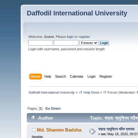
Daffodil International University
Welcome,
Guest
. Please
login
or
register
.
Login with username, password and session length
Home
Help
Search
Calendar
Login
Register
Daffodil International University
»
IT Help Desk
»
IT Forum
(Moderator:
Pages: [
1
]
Go Down
Author
Topic: বাড়ছে প্রযুক্তির সঠ
বাড়ছে প্রযুক্তির সঠিক ব্যবহার
Md. Shamim Badsha
«
on:
May 18, 2020, 09:5
Newbie