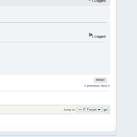
Logged
Logged
PRINT
« previous
next »
Jump to: