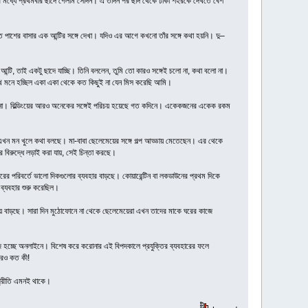
রের মধ্যে প্রথমবার ছাদে গেলাম সেদিন। এ তদিন পর ছাদ থেকে ঢাকা শহরকে দেখতে বেশ
ে পাশের বাসার এক আন্টির সঙ্গে দেখা। যদিও এর আগে কখনো তাঁর সঙ্গে কথা হয়নি। দু–
আন্টি, তাই একটু ছাদে যাচ্ছি। তিনি বললেন, তুমি তো কারও সঙ্গেই চলো না, কথা বলো না।
েখে মনে হচ্ছিল একা একা থেকে কত কিছুই না যেন মিস করেছি আমি।
ম না। বিল্ডিংয়ের আরও অনেকের সঙ্গেই পরিচয় হয়েছে গত কদিনে। একেকজনের একেক রকম
এখন মন খুলে কথা বলছে। মা-বাবা ছেলেমেয়ের সঙ্গে গল্প আড্ডায় মেতেছেন। এর থেকে
র বিরুদ্ধে লড়াই করা যায়, সেই চিন্তা করছে।
পরিবর্তে ভালো দিকগুলোর ব্যবহার বাড়ছে। কোয়ারেন্টিন বা লকডাউনের প্রথম দিকে
 ব্যবহার শুরু করেছিল।
ময় বাড়ছে। সারা দিন মুঠোফোনে না থেকে ছেলেমেয়েরা এখন তাদের মাকে ঘরের কাজে
কাজ হচ্ছে অনলাইনে। বিশেষ করে করোনার এই বিপদকালে প্রযুক্তির ব্যবহারের ফলে
আরও কত কী!
্প্রীতি এমনই থাকে।