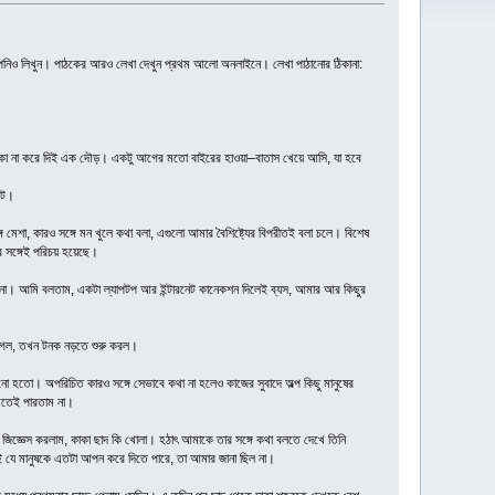
 আপনিও লিখুন। পাঠকের আরও লেখা দেখুন প্রথম আলো অনলাইনে। লেখা পাঠানোর ঠিকানা:
ক্কা না করে দিই এক দৌড়। একটু আগের মতো বাইরের হাওয়া–বাতাস খেয়ে আসি, যা হবে
বটে।
্গে মেশা, কারও সঙ্গে মন খুলে কথা বলা, এগুলো আমার বৈশিষ্ট্যের বিপরীতই বলা চলে। বিশেষ
র সঙ্গেই পরিচয় হয়েছে।
না। আমি বলতাম, একটা ল্যাপটপ আর ইন্টারনেট কানেকশন দিলেই ব্যস, আমার আর কিছুর
়ে গেল, তখন টনক নড়তে শুরু করল।
নো হতো। অপরিচিত কারও সঙ্গে সেভাবে কথা না হলেও কাজের সুবাদে অল্প কিছু মানুষের
ুঝতেই পারতাম না।
জিজ্ঞেস করলাম, কাকা ছাদ কি খোলা। হঠাৎ আমাকে তার সঙ্গে কথা বলতে দেখে তিনি
কথাই যে মানুষকে এতটা আপন করে দিতে পারে, তা আমার জানা ছিল না।