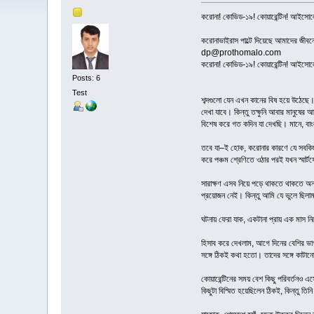
করোনা! কোভিড-১৯! কোয়ারেন্টিন! আইসে
করোনাভাইরাস পাল্টে দিয়েছে আমাদের জীব
dp@prothomalo.com
করোনা! কোভিড-১৯! কোয়ারেন্টিন! আইসে
Posts: 6
Test
শব্দগুলো যেন এখন কানের বিষ হয়ে উঠে
দেখা যাবে। কিন্তু তক্ষুনি আবার মানুষের আ
বিশেষ করে গত কদিন যা দেখছি। মানে, বাংল
তবে যা–ই হোক, করোনার কারণে যে সবকিছু খ
করে পঞ্চম শ্রেণিতে ওঠার পরই যখন স্মার্ট
সারাক্ষণ এসব নিয়ে পড়ে থাকতে থাকতে 
প্রয়োজন নেই। কিন্তু আমি যে ভুলে ছিলা
ঘটনায় ফেরা যাক, একটানা প্রায় এক মাস ন
হিসাব করে দেখলাম, আগে দিনের বেশির ভাগ 
সঙ্গে ঠিকই কথা হতো। তাদের সঙ্গে কাটান
কোয়ারেন্টিনের সময় বেশ কিছু পরিবর্তনও
কিছুটা বিস্মিত হয়েছিলেন ঠিকই, কিন্তু 