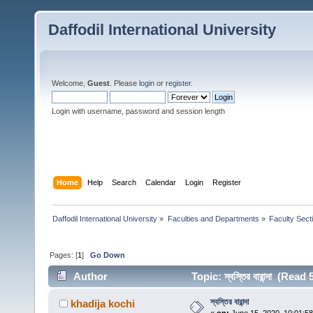
Daffodil International University
Welcome,
Guest
. Please
login
or
register
.
Login with username, password and session length
Home
Help
Search
Calendar
Login
Register
Daffodil International University
»
Faculties and Departments
»
Faculty Sect
Pages: [
1
]
Go Down
Author
Topic: স্বস্তির বারান্দা (Rea
স্বস্তির বারান্দা
khadija kochi