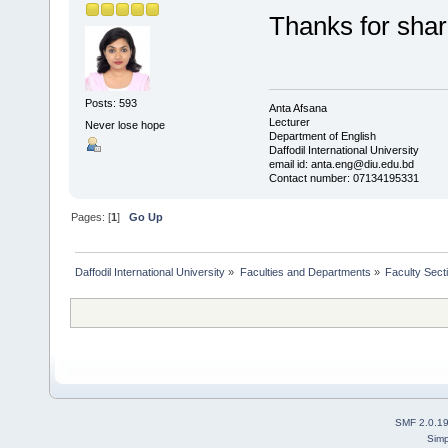
Thanks for sha
Posts: 593
Anta Afsana
Lecturer
Never lose hope
Department of English
Daffodil International University
email id: anta.eng@diu.edu.bd
Contact number: 07134195331
Pages: [
1
]
Go Up
Daffodil International University
»
Faculties and Departments
»
Faculty Sect
SMF 2.0.1
Simp