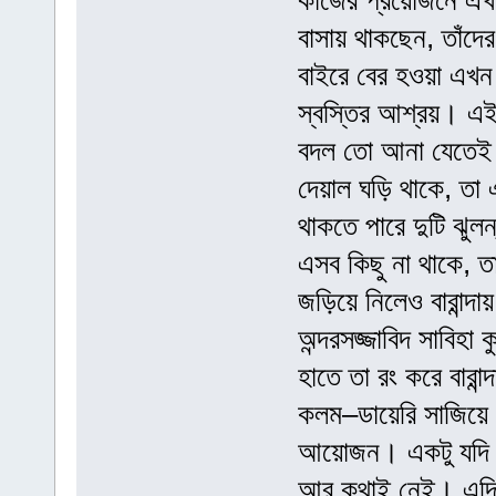
কাজের প্রয়োজনে এখ
বাসায় থাকছেন, তাঁদে
বাইরে বের হওয়া এখন 
স্বস্তির আশ্রয়। এই 
বদল তো আনা যেতেই
দেয়াল ঘড়ি থাকে, তা এ
থাকতে পারে দুটি ঝুল
এসব কিছু না থাকে, 
জড়িয়ে নিলেও বারান্
অন্দরসজ্জাবিদ সাবিহা 
হাতে তা রং করে বারান
কলম–ডায়েরি সাজিয়ে 
আয়োজন। একটু যদি ল
আর কথাই নেই। এদিকে 