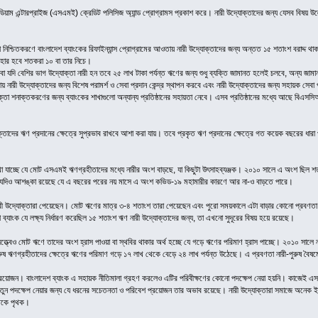
মিডিয়াম এন্টারপ্রাইজ (এসএমই) ক্রেডিট পলিসিজ অ্যান্ড প্রোগ্রামস প্রকাশ করে। নারী উদ্যোক্তাদের জন্য যেসব বিষয় উ
িধা নিশ্চিতকরণে বাংলাদেশ ব্যাংকের রিফাইন্যান্স প্রোগ্রামের আওতায় নারী উদ্যোক্তাদের জন্য অন্তত ১৫ শতাংশ বরাদ্দ থ
ুদহার হবে শতকরা ১০ বা তার নিচে।
ে বা যদি বেশির ভাগ উদ্যোক্তা নারী হন তবে ২৫ লাখ টাকা পর্যন্ত ঋণের জন্য শুধু ব্যক্তি জামানত হলেই চলবে, অন্য জা
শাখায় নারী উদ্যোক্তাদের জন্য বিশেষ পরামর্শ ও সেবা প্রদান কেন্দ্র স্থাপন করবে এবং নারী উদ্যোক্তাদের জন্য সহায়ক সেবা
তা শনাক্তকরণের জন্য ব্যাংকের শাখাগুলো অন্যান্য প্রতিষ্ঠানের সহায়তা নেবে। এসব প্রতিষ্ঠানের মধ্যে আছে বিএসসিআইসি
োক্তাদের ঋণ প্রদানের ক্ষেত্রে সুপ্রভাব রাখবে আশা করা যায়। তবে প্রকৃত ঋণ প্রদানের ক্ষেত্রে গত কয়েক বছরের ধা
 যাচ্ছে যে মোট এসএমই ঋণগ্রহীতাদের মধ্যে নারীর অংশ বাড়ছে, যা কিছুটা উৎসাহব্যঞ্জক। ২০১০ সালে এ অংশ 
 যদিও আশঙ্কা রয়েছে যে এ বছরের পরের নয় মাসে এ অংশ কভিড-১৯ মহামারীর কারণে আর না-ও বাড়তে পারে।
উদ্যোক্তারা পেয়েছেন। মোট ঋণের মাত্র ৩-৪ শতাংশ তারা পেয়েছেন এবং পুরো সময়কালে এটা বাড়ার কোনো প্রবণতা দেখ
ব্যাংক যে লক্ষ্য নির্ধারণ করেছিল ১৫ শতাংশ ঋণ নারী উদ্যোক্তাদের জন্য, তা এখনো সুদূরের বিষয় হয়ে রয়েছে।
সত্ত্বেও মোট ঋণে তাদের অংশ হ্রাস পাওয়া বা স্থবির থাকার অর্থ হচ্ছে যে গড়ে ঋণের পরিমাণ হ্রাস পাচ্ছে। ২০১০ সাল
ষ ঋণগ্রহীতাদের ক্ষেত্রে ঋণের পরিমাণ গড়ে ১৭ লাখ থেকে বেড়ে ২৪ লাখ পর্যন্ত উঠেছে। এ প্রবণতা নারী-পুরুষ বৈষ
্রয়োজন। বাংলাদেশ ব্যাংক এ সহায়ক নীতিমালা গ্রহণ করলেও এটির পরিবীক্ষণের কোনো পদক্ষেপ নেয়া হয়নি। কাজেই এসব নী
ুন পদক্ষেপ নেয়ার জন্য যে ধরনের সচেতনতা ও পরিবেশ প্রয়োজন তার অভাব রয়েছে। নারী উদ্যোক্তারা সমাজে অনেক ইতি
থেকে পৃথক।