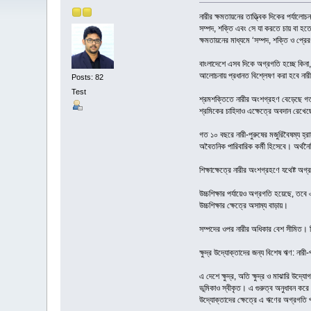
নারীর ক্ষমতায়নের তাত্ত্বিক দিকের পর্যালোচ
সম্পদ, শক্তি এবং সে যা করতে চায় বা হতে
ক্ষমতায়নের মাধ্যমে ‘সম্পদ, শক্তি ও প্রের
বাংলাদেশে এসব দিকে অগ্রগতি হচ্ছে কিনা,
আলোচনায় প্রধানত বিশ্লেষণ করা হবে নারী 
Posts: 82
Test
শ্রমশক্তিতে নারীর অংশগ্রহণ বেড়েছে গত কয়
শ্রমিকের চাহিদাও এক্ষেত্রে অবদান রেখেছে
গত ১০ বছরে নারী-পুরুষের মজুরিবৈষম্য হ্
অবৈতনিক পারিবারিক কর্মী হিসেবে। অর্থনৈত
শিক্ষাক্ষেত্রে নারীর অংশগ্রহণে যথেষ্ট অ
উচ্চশিক্ষার পর্যায়েও অগ্রগতি হয়েছে, তবে 
উচ্চশিক্ষার ক্ষেত্রে অসাম্য বাড়ায়।
সম্পদের ওপর নারীর অধিকার বেশ সীমিত। ব
ক্ষুদ্র উদ্যোক্তাদের জন্য বিশেষ ঋণ: নারী-প
এ দেশে ক্ষুদ্র, অতি ক্ষুদ্র ও মাঝারি উদ্য
ভূমিকাও স্বীকৃত। এ গুরুত্ব অনুধাবন কর
উদ্যোক্তাদের ক্ষেত্রে এ ঋণের অগ্রগতি প