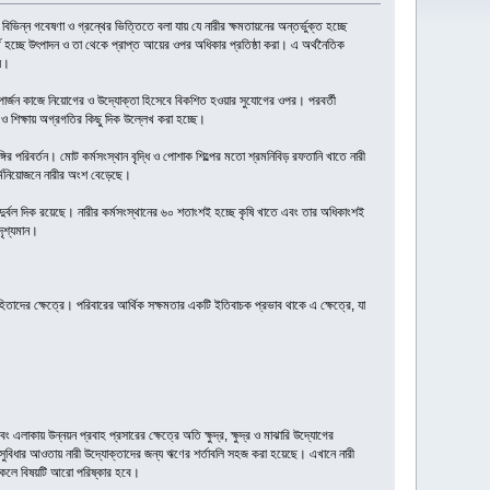
র বিভিন্ন গবেষণা ও গ্রন্থের ভিত্তিতে বলা যায় যে নারীর ক্ষমতায়নের অন্তর্ভুক্ত হচ্ছে
থ হচ্ছে উৎপাদন ও তা থেকে প্রাপ্ত আয়ের ওপর অধিকার প্রতিষ্ঠা করা। এ অর্থনৈতিক
ায়।
 উপার্জন কাজে নিয়োগের ও উদ্যোক্তা হিসেবে বিকশিত হওয়ার সুযোগের ওপর। পরবর্তী
ও শিক্ষায় অগ্রগতির কিছু দিক উল্লেখ করা হচ্ছে।
ির পরিবর্তন। মোট কর্মসংস্থান বৃদ্ধি ও পোশাক শিল্পের মতো শ্রমনিবিড় রফতানি খাতে নারী
 কর্মনিয়োজনে নারীর অংশ বেড়েছে।
দুর্বল দিক রয়েছে। নারীর কর্মসংস্থানের ৬০ শতাংশই হচ্ছে কৃষি খাতে এবং তার অধিকাংশই
দৃশ্যমান।
িবাহিতাদের ক্ষেত্রে। পরিবারের আর্থিক সক্ষমতার একটি ইতিবাচক প্রভাব থাকে এ ক্ষেত্রে, যা
ং এলাকায় উন্নয়ন প্রবাহ প্রসারের ক্ষেত্রে অতি ক্ষুদ্র, ক্ষুদ্র ও মাঝারি উদ্যোগের
সুবিধার আওতায় নারী উদ্যোক্তাদের জন্য ঋণের শর্তাবলি সহজ করা হয়েছে। এখানে নারী
 থাকলে বিষয়টি আরো পরিষ্কার হবে।