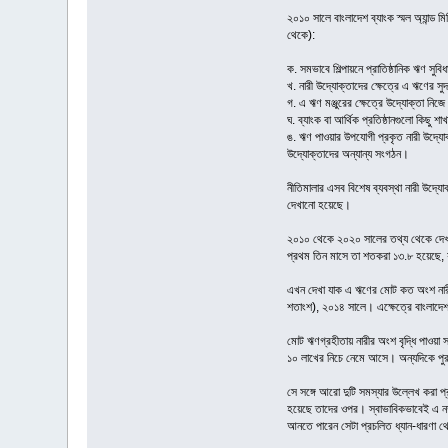
২০১০ সালে বাংলাদেশ ব্যাংক স্মল অ্যান্ড 
থেকে):
ক. সমভাবে শিল্পায়নে প্রাতিষ্ঠানিক ঋণ সুব
খ. নারী উদ্যোক্তাদের ক্ষেত্রে এ ঋণের স
গ. এ ঋণ মঞ্জুরের ক্ষেত্রে উদ্যোক্তা নিজ
ঘ. ব্যাংক বা আর্থিক প্রতিষ্ঠানগুলো কিছু 
ঙ. ঋণ পাওয়ার উপযোগী প্রকৃত নারী উদ্যোক্
উদ্যোক্তাদের অন্যান্য সংগঠন।
নীতিমালার এসব বিশেষ ব্যবস্থা নারী উদ্য
দেখানো হয়েছে।
২০১০ থেকে ২০২০ সালের তথ্য থেকে দেখা
প্রথম তিন মাসে তা শতকরা ১৩.৮ হয়েছে,
এখন দেখা যাক এ ঋণের মোট কত অংশ নারী 
শতাংশ), ২০১৪ সালে। এক্ষেত্রে বাংলাদেশ 
মোট ঋণগ্রহীতায় নারীর অংশ বৃদ্ধি পাওয়া 
১০ লাখের নিচে নেমে আসে। অন্যদিকে পুরু
সে সঙ্গে আরো দুটি সমস্যার উল্লেখ করা প
হয়েছে তাদের ওপর। স্বাভাবিকভাবেই এ নত
আনতে পারেন সেটা প্রচলিত ধ্যান-ধারণা 