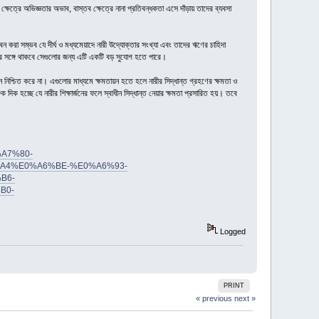
েত্রে অভিজ্ঞতার অভাব, বাস্তব ক্ষেত্রে নানা প্রতিবন্ধকতা এসে দাঁড়ায় তাদের ব্যবসা
াবন করা সম্ভব যে দীর্ঘ ও মধ্যমেয়াদে নারী উদ্যোক্তার সংখ্যা এবং তাদের ঋণের চাহিদা
ের সঙ্গে থাকবে সেগুলোর জন্য এটি একটি বড় সুযোগ হতে পারে।
 নিশ্চিত করে না। এগুলোর মাধ্যমে ক্ষমতায়ন হতে হলে নারীর সিদ্ধান্ত গ্রহণের ক্ষমতা ও
িক হচ্ছে যে নারীর শিক্ষার্জনের ফলে স্বাধীন সিদ্ধান্ত নেয়ার ক্ষমতা প্রসারিত হয়। তবে
%A7%80-
4%E0%A6%BE-%E0%A6%93-
B6-
B0-
Logged
PRINT
« previous
next »