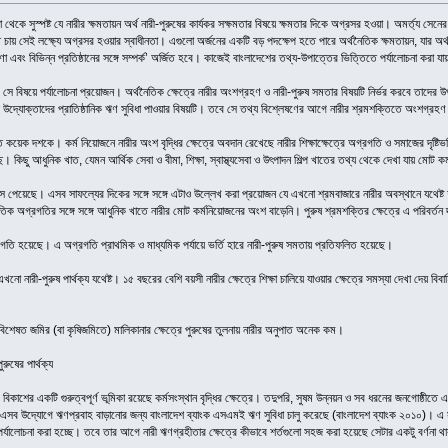
না থেকে সুস্পষ্ট যে নারীর ক্ষমতায়ন অর্থ নারী-পুরুষের কার্যকর সক্ষমতার বিষয়ে ক্ষমতার দিকে অগ্রসর হওয়া। অমর্ত্য সেনে
 চায় সেই লক্ষ্যে অগ্রসর হওয়ার স্বাধীনতা। এগুলো অর্জনের একটি বড় পদক্ষেপ হতে পারে অর্থনৈতিক ক্ষমতায়ন, যার অর্
ণা এবং বিভিন্ন প্রতিষ্ঠানের সঙ্গে সম্পর্ক’ অর্জিত হবে। কাজেই বাংলাদেশের তথ্য-উপাত্তের ভিত্তিতে পর্যালোচনা করা য
 সে বিষয়ে পর্যালোচনা প্রয়োজন। অর্থনৈতিক ক্ষেত্রে নারীর অংশগ্রহণ ও নারী-পুরুষ সমতার বিষয়টি নির্ভর করবে তাদের
উদ্যোক্তাদের প্রাতিষ্ঠানিক ঋণ সুবিধা পাওয়ার বিষয়টি। তবে সে তথ্য বিশ্লেষণের আগে নারীর শ্রমশক্তিতে অংশগ্রহণ 
েক দশকে। কর্ম নিয়োজনে নারীর অংশ বৃদ্ধির ক্ষেত্রে অবদান রেখেছে নারীর শিক্ষাক্ষেত্রে অগ্রগতি ও সমাজের দৃষ্টিভঙ্গ
। কিছু আধুনিক খাত, যেমন আর্থিক সেবা ও বীমা, শিক্ষা, স্বাস্থ্যসেবা ও উৎপাদন শিল্প খাতের তথ্য থেকে দেখা যায় মোট
রাস পেয়েছে। এসব সাফল্যের দিকের সঙ্গে সঙ্গে এটাও উল্লেখ করা প্রয়োজন যে এখনো শ্রমবাজারে নারীর অবস্থানে যথেষ্ট 
িক অগ্রগতির সঙ্গে সঙ্গে আধুনিক খাতে নারীর মোট কর্মনিয়োজনের অংশ বাড়েনি। পুরুষ শ্রমশক্তির ক্ষেত্রে এ পরিবর্তন 
গ্রগতি হয়েছে। এ অগ্রগতি প্রাথমিক ও মাধ্যমিক পর্যায়ে ভর্তি হারে নারী-পুরুষ সমতায় প্রতিফলিত হয়েছে।
এখনো নারী-পুরুষ পার্থক্য যথেষ্ট। ১৫ বছরের বেশি বয়সী নারীর ক্ষেত্রে শিক্ষা চালিয়ে যাওয়ার ক্ষেত্রে সমস্যা দেখা দেয় ব
িশেষত জমির (বা কৃষিজমিতে) মালিকানার ক্ষেত্রে পুরুষের তুলনায় নারীর অনুপাত অনেক কম।
ুরুষের পার্থক্য
োগ বিকাশের একটি গুরুত্বপূর্ণ ভূমিকা রয়েছে কর্মসংস্থান বৃদ্ধির ক্ষেত্রে। তদুপরি, সুষম উন্নয়ন ও সব ধরনের জনগোষ্ঠীতে এব
ে এসব উদ্যোগে ঋণপ্রবাহ বাড়ানোর জন্য বাংলাদেশ ব্যাংক এসএমই ঋণ সুবিধা চালু করেছে (বাংলাদেশ ব্যাংক ২০১০)। এ 
র্যালোচনা করা হচ্ছে। তবে তার আগে নারী ঋণগ্রহীতার ক্ষেত্রে কীভাবে শর্তগুলো সহজ করা হয়েছে সেটার একটু বর্ণনা