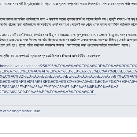
ারণে অনেক সময় নারী উদ্যোক্তারাও ঋণ গ্রহণ এবং ব্যবসা সম্প্রসারণ করতে নিরুৎসাহিত বোধ করেন। ব্যবসা পরিচালনার ক্ষ
ে ব্যাংক বা আর্থিক প্রতিষ্ঠানের সময় ও অন্যান্য ব্যয়ের তুলনায় তাত্ক্ষণিক লাভের দিকটি কম। দূরদৃষ্টি থাকলে এটা অনুধ
র্থিক খাতের অন্য প্রতিষ্ঠানের ঋণগ্রহীতার একটি বড় অংশ। কাজেই শুরু থেকে যেসব ব্যাংক বা আর্থিক প্রতিষ্ঠান তাদ
য়োজন যে নারীর কর্মনিয়োজন, উপার্জন এসব কিছু তার ক্ষমতায়নের জন্য প্রয়োজন। তবে এগুলো কিন্তু সবক্ষেত্রে ক্ষমতায়ন
পলব্ধ তথ্য থেকে দেখা গিয়েছে যে নারীর সিদ্ধান্ত গ্রহণের স্বাধীনতা এখনো অনেক ক্ষেত্রেই সীমিত। একটি আশাব্যঞ্জক দ
র চেয়ে বেশি হয়। সুতরাং নারীর সামগ্রিক অবস্থান উন্নয়ন ও ক্ষমতায়নের জন্য প্রয়োজন সবদিকে সুসমন্বিত প্রয়াস।
ে সেন্টার ফর ডেভেলপমেন্ট অ্যান্ড এমপ্লয়মেন্ট রিসার্চের (সিডার) এক্সিকিউটিভ চেয়ারপারসন
ta.net/home/news_description/258295/%E0%A6%A8%E0%A6%BE%E0%A6%B0%E0
%E0%A7%8D%E0%A6%AF%E0%A7%8B%E0%A6%95%E0%A7%8D%E0%A6%A
%E0%A6%82%E0%A6%B2%E0%A6%BE%E0%A6%A6%E0%A7%87%E0%A6%
%E0%A6%AF%E0%A6%BE%E0%A6%82%E0%A6%95%E0%A7%87%E0%A6%
%E0%A6%8F%E0%A6%AE%E0%A6%87-%E0%A6%8B%E0%A6%A3-
%E0%A6%AC%E0%A6%BF%E0%A6%A7%E0%A6%BE-
 vente viagra france usine