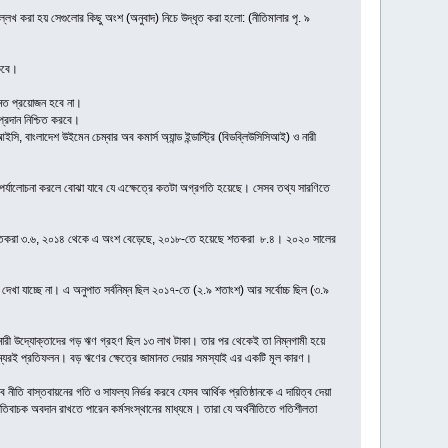
ল্লেখ করা হয় সেগুলোর কিছু অংশ (অনুবাদ) নিচে উদ্ধৃত করা হলো: (নীতিমালার পৃ. ৯
াকবে।
মানত প্রয়োজন হবে না।
 প্রদান নিশ্চিত করবে।
, বাংলাদেশ উইমেন চেম্বার অব কমার্স অ্যান্ড ইন্ডাস্ট্রি (বিডব্লিউসিসিআই) ও নারী
রা পর্যালোচনা করলে বোঝা যাবে যে এক্ষেত্রে কতটা অগ্রগতি হয়েছে। সেসব তথ্য সারণিতে
ছিল শতকরা ৩.৬, ২০১৪ থেকে এ অংশ বেড়েছে, ২০১৮-তে হয়েছে শতকরা ৮.৪। ২০২০ সালের
া যাচ্ছে না। এ অনুপাত সর্বনিম্ন ছিল ২০১৭-তে (২.৯ শতাংশ) আর সর্বোচ্চ ছিল (৩.৯
ে নারী উদ্যোক্তাদের গড় ঋণ গ্রহণ ছিল ১৩ লাখ টাকা। তার পর থেকেই তা নিম্নগামী হয়ে
ম্যেরই প্রতিফলন। বড় ঋণের ক্ষেত্রে জামানত দেয়ার সমস্যাই এর একটি মূল কারণ।
তি বাস্তবায়নের গতি ও সাফল্য নির্ভর করবে যেসব আর্থিক প্রতিষ্ঠানকে এ দায়িত্ব দেয়া
বাচক অবদান রাখতে পারেন কর্মসংস্থানের মাধ্যমে। তারা যে অর্থনীতিতে গতিশীলতা