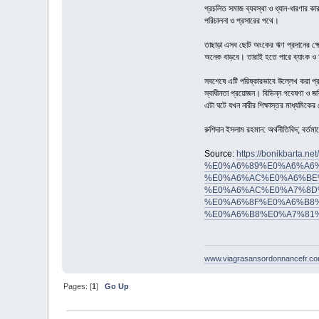
প্রচলিত সমাজ ব্যবস্থা ও ধ্যান-ধারণার ক
পরিচালনা ও প্রসারের পথে।
তাছাড়া এসব ছোট অংকের ঋণ প্রদানের ক্ষেত্র
অনেক বাড়বে। তারাই হতে পারে ব্যাংক ও আ
সবশেষে এটি পরিষ্কারভাবে উল্লেখ করা প্র
স্বাধীনতা প্রয়োজন। বিভিন্ন গবেষণা ও জরি
এটা ঘটে যখন নারীর শিক্ষাস্তর মাধ্যমিকে
রুশিদান ইসলাম রহমান: অর্থনীতিবিদ; বর্তমান
Source:
https://bonikbar
%E0%A6%89%E0%A6%A6
%E0%A6%AC%E0%A6%BE
%E0%A6%AC%E0%A7%8D
%E0%A6%8F%E0%A6%B8
%E0%A6%B8%E0%A7%81
www.viagrasansordonnancefr.com
Pages: [
1
]
Go Up