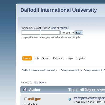
Daffodil International University
Welcome,
Guest
. Please
login
or
register
.
Login with username, password and session length
Home
Help
Search
Calendar
Login
Register
Daffodil International University
»
Entrepreneurship
»
Entrepreneurship
Pages: [
1
]
Go Down
Author
Topic: নারী উদ্যোক্তা ও বা
নারী উদ্যোক্তা ও বাংলাদেশ ব্যাং
asif.gce
«
on:
July 12, 2021, 04:34
Jr. Member