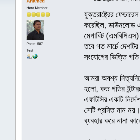
Ahamed
«
on:
August 02, 2021, 09:12
Hero Member
যুক্তরাষ্ট্রের ফেড
করেছিল, ডাউনলোড এ
মেগাবিট (এমবিপিএস) 
তবে গত মার্চে দেশটির
Posts: 587
Test
সংযোগের ভিত্তি গতি
আমরা অবশ্য নিত্যদি
হলো, কত গতির ইন্টা
এফটিসির একটি নির্দ
সেটি প্রমিত মান নয়। 
ব্যবহার করে নানা ক