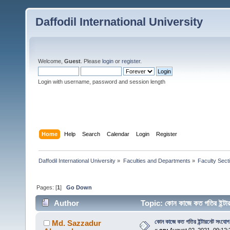
Daffodil International University
Welcome,
Guest
. Please
login
or
register
.
Login with username, password and session length
Home
Help
Search
Calendar
Login
Register
Daffodil International University
»
Faculties and Departments
»
Faculty Sect
Pages: [
1
]
Go Down
Author
Topic: কোন কাজে কত গতির ইন্ট
কোন কাজে কত গতির ইন্টারনেট সংযোগ
Md. Sazzadur