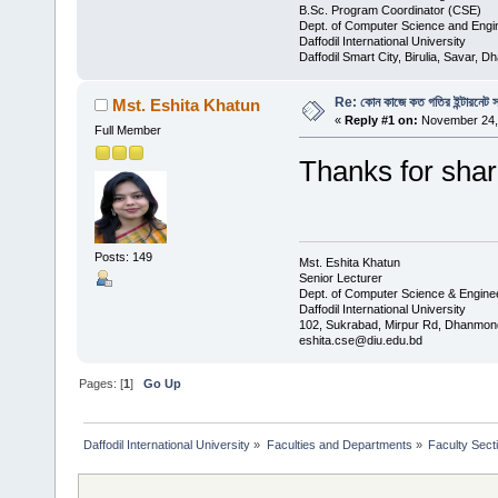
​B.Sc. Program Coordinator (CSE)
Dept. of Computer Science and Engi
Daffodil International University
Daffodil Smart City, Birulia, Savar, 
Re: কোন কাজে কত গতির ইন্টারনেট 
Mst. Eshita Khatun
«
Reply #1 on:
November 24, 
Full Member
Thanks for shar
Posts: 149
Mst. Eshita Khatun
Senior Lecturer
Dept. of Computer Science & Engine
Daffodil International University
102, Sukrabad, Mirpur Rd, Dhanmon
eshita.cse@diu.edu.bd
Pages: [
1
]
Go Up
Daffodil International University
»
Faculties and Departments
»
Faculty Sect