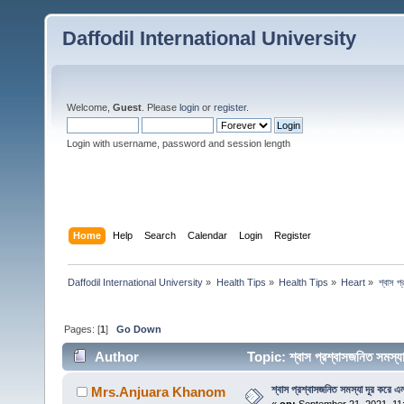
Daffodil International University
Welcome,
Guest
. Please
login
or
register
.
Login with username, password and session length
Home
Help
Search
Calendar
Login
Register
Daffodil International University
»
Health Tips
»
Health Tips
»
Heart
»
শ্বাস প
Pages: [
1
]
Go Down
Author
Topic: শ্বাস প্রশ্বাসজনিত সমস
শ্বাস প্রশ্বাসজনিত সমস্যা দূর করে এ
Mrs.Anjuara Khanom