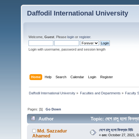
Daffodil International University
Welcome,
Guest
. Please
login
or
register
.
Login with username, password and session length
Home
Help
Search
Calendar
Login
Register
Daffodil International University
»
Faculties and Departments
»
Faculty 
Pages: [
1
]
Go Down
Author
Topic: দেশে চালু হলো ফিনল
দেশে চালু হলো ফিনল্যাব বিডি
Md. Sazzadur
Ahamed
«
on:
October 27, 2021, 0