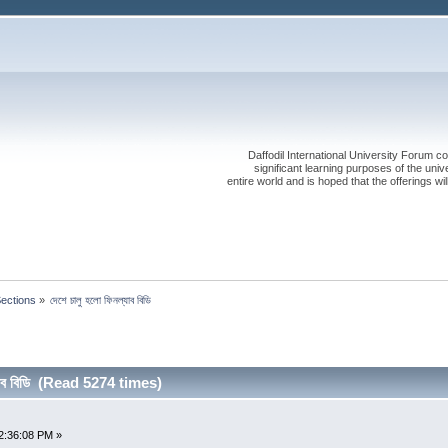
Daffodil International University Forum co
significant learning purposes of the uni
entire world and is hoped that the offerings will
Sections
»
দেশে চালু হলো ফিনল্যাব বিডি
্যাব বিডি (Read 5274 times)
2:36:08 PM »