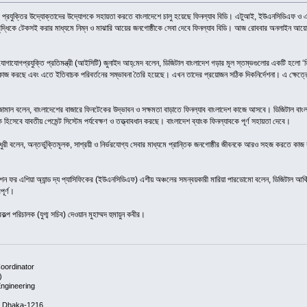
িয়াল প্রযুক্তির উদ্যোক্তাদের উদ্যোগকে সহায়তা করতে বাংলাদেশে চালু হয়েছে ফিনল্যাব বিডি। এটুআই, ইউএনসিডিএফ ও 
 প্রবৃদ্ধিকে টেকসই করার মাধ্যমে নিম্ন ও মাঝারি আয়ের জনগোষ্ঠীকে সেবা দেবে ফিনল্যাব বিডি। আজ রোববার অনলাইন আ
 যোগাযোগপ্রযুক্তি প্রতিমন্ত্রী (আইসিটি) জুনাইদ আহ্‌মেদ বলেন, ডিজিটাল বাংলাদেশ গড়ার মূল স্তম্ভগুলোর একটি হলো ‘ড
 কাজ করছে এবং এতে ইতিবাচক পরিবর্তনের সম্ভাবনা তৈরি হয়েছে। এখন তাদের প্রয়োজন সঠিক দিকনির্দেশনা। এ ক্ষেত্রে ফিনল্
জামাল বলেন, বাংলাদেশের বাজারে ফিনটেকের উদ্ভাবন ও সক্ষমতা বাড়াতে ফিনল্যাব বাংলাদেশ কাজে আসবে। ডিজিটাল বাংলাদে
হিসেবে যাবতীয় পেমেন্ট সিস্টেম পর্যবেক্ষণ ও তত্ত্বাবধান করছে। বাংলাদেশ ব্যাংক ফিনল্যাবকে পূর্ণ সহায়তা দেবে।
 বলেন, অন্তর্ভুক্তিমূলক, সাশ্রয়ী ও নির্ভরযোগ্য সেবার মাধ্যমে প্রান্তিক জনগোষ্ঠীর জীবনকে আরও সহজ করতে কাজ করছ
ন ফর এশিয়া অ্যান্ড দ্য প্যাসিফিকের (ইউএনসিডিএফ) এশীয় অঞ্চলের সমন্বয়কারী মারিয়া পারডোমো বলেন, ডিজিটাল আর্থ
পূর্ণ।
্প পরিচালক (যুগ্ম সচিব) দেওয়ান মুহাম্মদ হুমায়ুন কবীর।
oordinator
)
ngineering
ar, Dhaka-1216