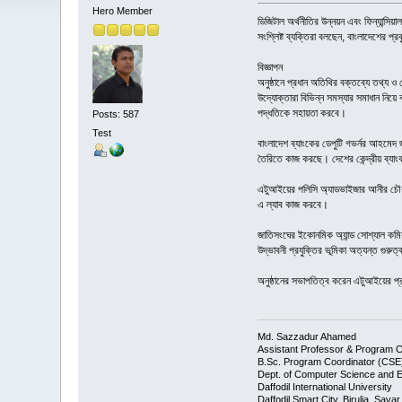
Hero Member
ডিজিটাল অর্থনীতির উন্নয়ন এবং ফিন্যান্স
সংশ্লিষ্ট ব্যক্তিরা বলছেন, বাংলাদেশের
বিজ্ঞাপন
অনুষ্ঠানে প্রধান অতিথির বক্তব্যে তথ্য ও
উদ্যোক্তারা বিভিন্ন সমস্যার সমাধান নিয়ে
পদ্ধতিকে সহায়তা করবে।
Posts: 587
Test
বাংলাদেশ ব্যাংকের ডেপুটি গভর্নর আহমেদ 
তৈরিতে কাজ করছে। দেশের কেন্দ্রীয় ব্যাংক 
এটুআইয়ের পলিসি অ্যাডভাইজার আনীর চৌধুরী
এ ল্যাব কাজ করবে।
জাতিসংঘের ইকোনমিক অ্যান্ড সোশ্যাল কমিশ
উদ্ভাবনী প্রযুক্তির ভূমিকা অত্যন্ত গুরুত্ব
অনুষ্ঠানের সভাপতিত্ব করেন এটুআইয়ের প্রকল
Md. Sazzadur Ahamed
Assistant Professor & ​Program C
​B.Sc. Program Coordinator (CSE
Dept. of Computer Science and E
Daffodil International University
Daffodil Smart City, Birulia, Sav