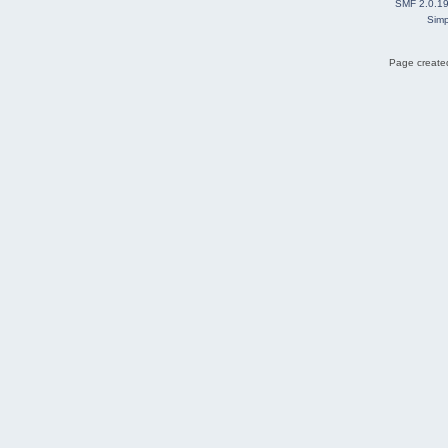
SMF 2.0.1
Simp
Page created