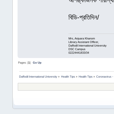
আশঙ্কাজনক পরিস্থিতি
বিডি-প্রতিদিন/
Mrs, Anjuara Khanom
Library Assistant Officer,
Daffodil International University
DSC Campus
02224441833/34
Pages: [
1
]
Go Up
Daffodil International University
»
Health Tips
»
Health Tips
»
Coronavirus - 