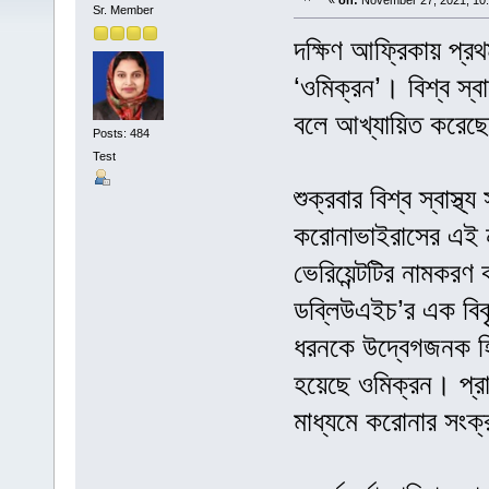
«
on:
November 27, 2021, 10:
Sr. Member
দক্ষিণ আফ্রিকায় প্র
‘ওমিক্রন’। বিশ্ব স্ব
বলে আখ্যায়িত করেছ
Posts: 484
Test
শুক্রবার বিশ্ব স্বাস্
করোনাভাইরাসের এই নত
ভেরিয়েন্টটির নামকরণ
ডব্লিউএইচ’র এক বিবৃত
ধরনকে উদ্বেগজনক হি
হয়েছে ওমিক্রন। প্র
মাধ্যমে করোনার সংক্