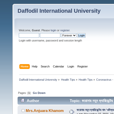
Daffodil International University
Welcome,
Guest
. Please
login
or
register
.
Login with username, password and session length
Home
Help
Search
Calendar
Login
Register
Daffodil International University
»
Health Tips
»
Health Tips
»
Coronavirus - 
Pages: [
1
]
Go Down
Author
Topic: করোনার নতুন ভ্যারিয়েন্ট
করোনার নতুন ভ্যারিয়েন্টের নাম ‘ওমিক
Mrs.Anjuara Khanom