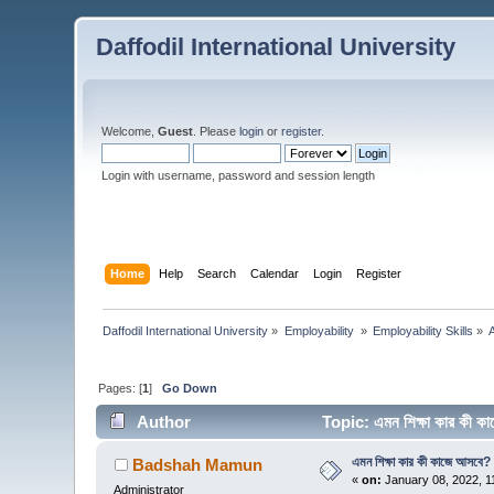
Daffodil International University
Welcome,
Guest
. Please
login
or
register
.
Login with username, password and session length
Home
Help
Search
Calendar
Login
Register
Daffodil International University
»
Employability 
»
Employability Skills
»
Pages: [
1
]
Go Down
Author
Topic: এমন শিক্ষা কার কী
এমন শিক্ষা কার কী কাজে আসবে?
Badshah Mamun
«
on:
January 08, 2022, 1
Administrator