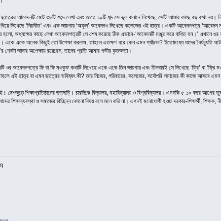
ি।
 ছাত্রের আবেদনটি মোট ৩৮টি শব্দে লেখা এবং তাতে ১০টি শব্দ সে ভুল বানানে লিখেছে; সেটি আমার কাছে বড় কথা নয়। 
িয়ে লিখেছে ‘নিয়মীত’ এবং এক জায়গায় ‘অকূল’ আবেদনও লিখেছে কলেজের ওই ছাত্র। একটি আবেদনপত্র ‘আবেদন মঞ্জুর 
হলো, অধ্যক্ষের কাছে লেখা আবেদনপত্রটি সে শেষ করেছে ঠিক এভাবে-‘আবেদনটি মঞ্জুর করে বাধিত হন।’ এখানে ওর ব
। একে একে অনেক কিছুই তো উপেক্ষা করলাম, তাহলে এতক্ষণ ধরে কেন এমন প্যাঁচাল? ইতোমধ্যে যাদের ধৈর্যচ্যুতি ঘটে
ালে’র শেষটা জানার অপেক্ষায় রয়েছেন, তাদের প্রতি আমার গভীর কৃতজ্ঞতা।
টি ওর আবেদনপত্রে ফি বা ফি মওকুফ কথাটি লিখেছে একে একে তিন জায়গায় এবং তিনবারই সে লিখেছে ‘ফ্রি’ বা ‘ফ্রি ম
। তাহলে এই ছাত্র বা এমন ছাত্রের ভবিষ্যৎ কী? তার নিজের, পরিবারের, কলেজের, সর্বোপরি সমাজের কী কাজে আসবে এমন 
শজুড়ে শিক্ষাপ্রতিষ্ঠানের ছড়াছড়ি। চারদিকে বিদ্যালয়, মহাবিদ্যালয় ও বিশ্ববিদ্যালয়। এমনকি ৫-১০ বছর আগের তু
আমাদের শিক্ষাব্যবস্থা ও সমাজের বিচ্ছিন্ন কোনো বিষয় বলে মনে করি না। এখনই মনোযোগী হওয়া দরকার-শিক্ষার্থী, শিক্ষক, ন
h)
amun