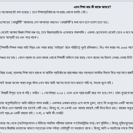
এমন শিক্ষা কার কী কাজে আসবে?
বার অনেকভাবেই বলা হয়েছে। তবে শিক্ষাপ্রতিষ্ঠানের সংখ্যায় কোনো কমতি নেই।
ই। এক্ষেত্রে ‘কোয়ান্টিটি’ আমাদের বেশ আশ্বস্ত করলেও ‘কোয়ালিটি’র কথা মনে হলে হতাশ হতে হয়।
েকেই আলাদা বিজ্ঞান শিক্ষা শুরু হয়, তবে উচ্চমাধ্যমিকে একেবারে পাকাপাকি। একদম ছেলেবেলা থেকেই দেখে ও শুনে আসছি যে
 পড়তে আগ্রহী হয় এবং পড়ে থাকে।
শিক্ষার্থী-শিক্ষক সবার অতি প্রিয় এবং সবার কাছে ‘ভাইছাব’ নামে পরিচিত) খুবই রসিকজন। বিএ পাশ করার পর ১৯৬৪ 
ঞ্চয় হয় তার। বেতন প্রদান বা এমন কাজে কোনো শিক্ষার্থী অফিসে তার কাছে গেলে নামের পর বিভাগ লেখার বেলায় তিনি মুখ
্জিনিয়ার হওয়া, ব্যবসায় শিক্ষা মানে ব্যাংক বা আর্থিক প্রতিষ্ঠানের ম্যানেজার আর গড়পড়তা মানবিক বিভাগ নিয়ে পড়া মানে র
রও ঘটে যাওয়া অনেক অম্ল-মধুর ঘটনা এখন আর আমি আগের মতো মনে রাখতে পারি না, সহজে ভুলে যাই।
 যাতে বিষয়টি বিস্মৃত হয়ে না পড়ি। তারিখ : ২ সেপ্টেম্বর ২০১৫। একে একে প্রায় ছয়টি বছর গত হয়ে গেল। হঠাৎ পুরো
। তার অনুপস্থিতিতে আমি দায়িত্ব পালন করছি। একসময় একজন ছাত্র এসে কক্ষে ঢুকল, হাতে ফি মওকুফের একটি আবেদন
্ষ ফিরে এলে সরাসরি তার হাতেই সেটি দেয়। কিন্তু না; সে এখনই এবং আমার কাছেই সেটি দিয়ে দিতে চায়। বারবার অনুরো
ই প্রচণ্ড একটি ধাক্কা খাই। ও মা, এ আমি কী দেখছি!
াধীনতার পর থেকে (অটোপ্রমোশন ও বিভিন্ন পাবলিক পরীক্ষায় ব্যাপক গণটোকাটুকির ফল) বেশ সুবিদিত। কিন্তু মুক্তিযুদ্ধের 
সময়ে জিয়াউর রহমানের আমলে সত্তরের দশক পর্যন্ত মোটামুটি তা অব্যাহত থাকে। কিন্তু আশি ও নব্বইয়ের দশকে শিক্ষা