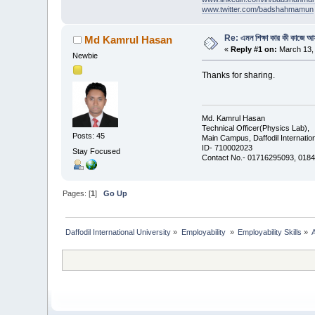
www.twitter.com/badshahmamun
Re: এমন শিক্ষা কার কী কাজে 
Md Kamrul Hasan
«
Reply #1 on:
March 13, 
Newbie
Thanks for sharing.
Md. Kamrul Hasan
Technical Officer(Physics Lab),
Posts: 45
Main Campus, Daffodil Internation
ID- 710002023
Stay Focused
Contact No.- 01716295093, 0184
Pages: [
1
]
Go Up
Daffodil International University
»
Employability 
»
Employability Skills
»