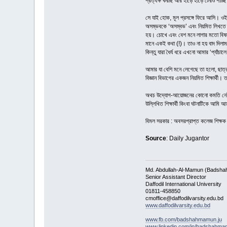
প্রত্যক্ষ করছি আর হাড়ে হাড়ে টেরও পাচ্ছ
সে যাই হোক, মূল প্রসঙ্গে ফিরে আসি। ওই
অসম্ভবকে ‘অসম্বভ’ এবং নিয়মিত লিখতে গ
হয়। চোখে এবং বেশ মনে লাগার মতো বিষয় 
মানে একই কথা (!)। তাও না হয় বাদ দিলাম
কিন্তু যারা ধৈর্য ধরে এখনো আমার ‘প্যাঁচ
আমার যা বেশি মনে লেগেছে তা হলো, ছাত্র
বিজ্ঞান বিভাগের একজন নিয়মিত শিক্ষার্থী
অথচ উদ্যোগ-আয়োজনের কোনো কমতি নেই। দে
উল্লিখিত শিক্ষার্থী কিংবা ঘটনাটিকে আমি 
বিমল সরকার : অবসরপ্রাপ্ত কলেজ শিক্ষক
Source
: Daily Jugantor
Md. Abdullah-Al-Mamun (Badsha
Senior Assistant Director
Daffodil International University
01811-458850
cmoffice@daffodilvarsity.edu.bd
www.daffodilvarsity.edu.bd
www.fb.com/badshahmamun.ju
www.linkedin.com/in/badshahm