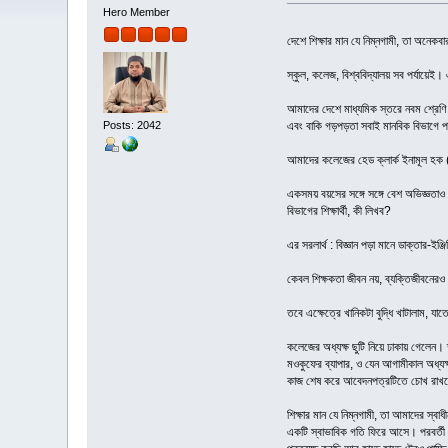
Hero Member
দেশে শিক্ষার মান যে নিম্নগামী, তা অনেক
স্কুল, কলেজ, বিশ্ববিদ্যালয় সব পর্যায়ে
আমাদের দেশে মাধ্যমিক স্তরে নবম শ্রেণি থ
Posts: 2042
এবং বাকি গড়পড়তা সবাই মানবিক বিভাগে
আমাদের কলেজের হেড ক্লার্ক ইনামূল হক (
একসময় বয়সের সঙ্গে সঙ্গে বেশ অভিজ্ঞতাও স
বিভাগের শিক্ষার্থী, কী লিখব?
এর সরলার্থ : বিজ্ঞান পড়া মানে ডাক্তার-ইঞ
কেবল শিক্ষকতা জীবন নয়, ব্যক্তিজীবনে
তবে এক্ষেত্রে খানিকটা বুদ্ধি খাটালাম,
কলেজের অধ্যক্ষ ছুটি নিয়ে ঢাকায় গেলেন
মওকুফের ব্যাপার, ও যেন আগামীকাল অধ্যক
কাজ শেষ করে আবেদনপত্রটিতে চোখ রাখতে
শিক্ষার মান যে নিম্নগামী, তা আমাদের স্ব
একটি স্বাভাবিক গতি ফিরে আসে। পরবর্তী 