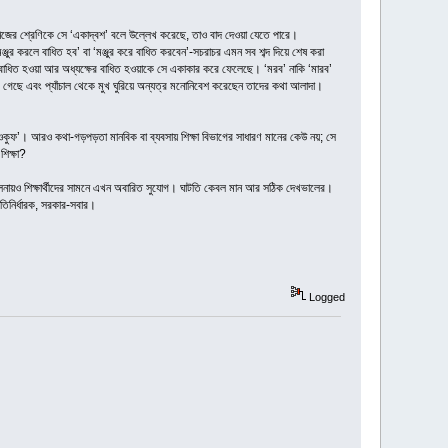
নিজের শ্রেণিকে সে ‘একাদ্বশ’ বলে উল্লেখ করেছে, তাও বাদ দেওয়া যেতে পারে।
করলে বাধিত হব’ বা ‘মঞ্জুর করে বাধিত করবেন’-সচরাচর এমন সব শব্দ দিয়ে শেষ করা
াধিত হওয়া আর অধ্যক্ষের বাধিত হওয়াকে সে একাকার করে ফেলেছে। ‘মরব’ নাকি ‘মারব’
 গেছে এবং প্যাঁচাল থেকে মুখ ঘুরিয়ে অন্যত্র মনোনিবেশ করেছেন তাদের কথা আলাদা।
ওকুফ’। আরও কথা-গড়পড়তা মানবিক বা ব্যবসায় শিক্ষা বিভাগের সাধারণ মানের কেউ নয়; সে
শিক্ষা?
লনায়ও শিক্ষার্থীদের সামনে এখন অবারিত সুযোগ। ঘাটতি কেবল মান আর সঠিক দেখভালের।
ীতিনির্ধারক, সরকার-সবার।
Logged