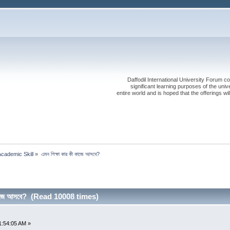
Daffodil International University Forum co
significant learning purposes of the uni
entire world and is hoped that the offerings will
Academic Skill
»
এমন শিক্ষা কার কী কাজে আসবে?
 কাজে আসবে? (Read 10008 times)
1:54:05 AM »