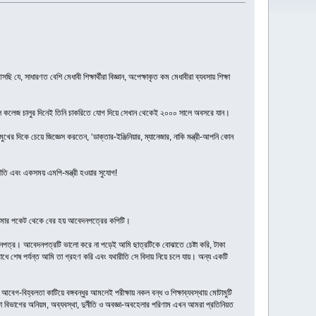
, সাধারণত বেশি মেধাবী শিক্ষার্থীরা বিজ্ঞান, অপেক্ষাকৃত কম মেধাবীরা ব্যবসায় শিক্ষা
সালে কলেজ চালুর দিনেই তিনি চাকরিতে যোগ দিয়ে সেখান থেকেই ২০০০ সালে অবসরে যান।
ের দিকে চেয়ে জিজ্ঞেস করতেন, ‘ডাক্তার-ইঞ্জিনিয়ার, ম্যানেজার, নাকি মন্ত্রী-আপনি কোন
াজনীতি এবং একসময় এমপি-মন্ত্রী হওয়ার সুযোগ!
নো জামার পকেট থেকে বের হয় আবেদনপত্রের কপিটি।
পত্র। আবেদনপত্রটি ভালো করে না পড়েই আমি ছাত্রটিকে বোঝাতে চেষ্টা করি, টাকা
ধে শেষ পর্যন্ত আমি তা গ্রহণ করি এবং যথারীতি সে বিদায় নিয়ে চলে যায়। অন্য একটি
আবেগ-বিহ্বলতা কাটিয়ে বঙ্গবন্ধুর আমলেই পরীক্ষায় নকল বন্ধ ও শিক্ষাব্যবস্থায় মোটামুটি
 বিভাগের অনিয়ম, অব্যবস্থা, দুর্নীতি ও অবজ্ঞা-অবহেলার পরিণাম এখন আমরা প্রতিনিয়ত