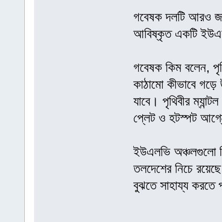
গবেষক দলটি আরও জানত
আবিষ্কৃত একটি ইউএল
গবেষক কিম বলেন, পৃথিব
কাঠামো কীভাবে গড়ে উ
যাবে। পৃথিবীর ম্যান
প্লেট ও হটস্পট আগ্নে
ইউএলভি অঞ্চলগুলো চি
তলদেশের নিচে রয়েছে 
বুঝতে সাহায্য করতে 