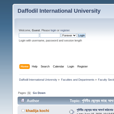
Daffodil International University
Welcome,
Guest
. Please
login
or
register
.
Login with username, password and session length
Home
Help
Search
Calendar
Login
Register
Daffodil International University
»
Faculties and Departments
»
Faculty Sect
Pages: [
1
]
Go Down
Author
Topic: পৃথিবীর কেন্দ্রের কাছে আ
পৃথিবীর কেন্দ্রের কাছে আশ্চর্য কাঠামোর 
khadija kochi