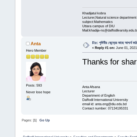
Khadijatul kobra
Lecturer,Natural science department
subject:Mathematics
Uttara campus of DIU
Mail:khadija-ns@daffodilvarsity.edu.
Re: পৃথিবীর কেন্দ্রের কাছে আশ্চর্য কা
Anta
«
Reply #1 on:
June 01, 2021
Hero Member
Thanks for sha
Posts: 593
Anta Afsana
Lecturer
Never lose hope
Department of English
Daffodil International University
email id: anta.eng@diu.edu.bd
Contact number: 07134195331
Pages: [
1
]
Go Up
Daffodil International University
»
Faculties and Departments
»
Faculty Sect