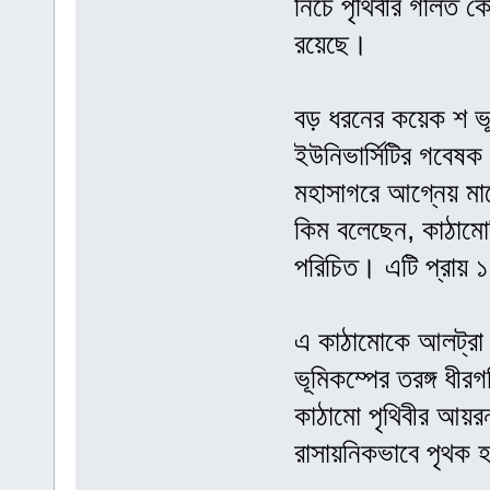
নিচে পৃথিবীর গলিত ক
রয়েছে।
বড় ধরনের কয়েক শ ভূম
ইউনিভার্সিটির গবেষক 
মহাসাগরে আগ্নেয় মা
কিম বলেছেন, কাঠামো
পরিচিত। এটি প্রায় 
এ কাঠামোকে আলট্রা 
ভূমিকম্পের তরঙ্গ ধী
কাঠামো পৃথিবীর আয়র
রাসায়নিকভাবে পৃথক হ