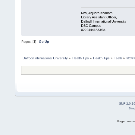
Mrs, Anjuara Khanom
Library Assistant Officer,
Daffodil International University
DSC Campus
02224441833/34
Pages: [
1
]
Go Up
Daffodil International University
»
Health Tips
»
Health Tips
»
Teeth
»
দাঁতের য
SMF 2.0.1
Simp
Page created