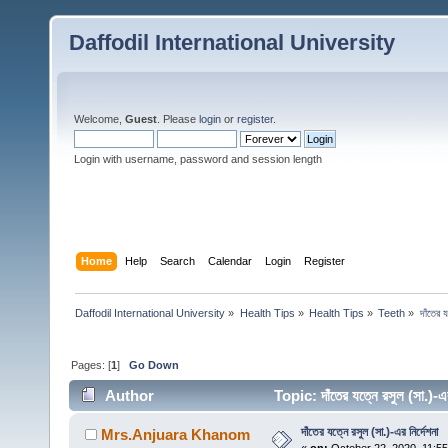
Daffodil International University
Welcome,
Guest
. Please
login
or
register
.
Login with username, password and session length
Home
Help
Search
Calendar
Login
Register
Daffodil International University
»
Health Tips
»
Health Tips
»
Teeth
»
দাঁতের য
Pages: [
1
]
Go Down
Author
Topic: দাঁতের যত্নে রসুল (সা.)
দাঁতের যত্নে রসুল (সা.)-এর নির্দেশনা
Mrs.Anjuara Khanom