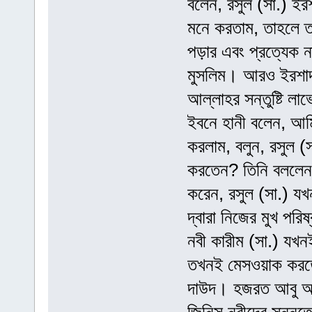
বলেন, রসুল (সা.) ইর
মনে করতাম, তাহলে ত
পড়ার এবং প্রত্যেক ন
মুসলিম। আরও ইরশাদ 
আল্লাহর সন্তুষ্টি লা
ইবনে হানী বলেন, আমি
করলাম, বলুন, রসুল 
করতেন? তিনি বললেন
করেন, রসুল (সা.) যখ
দ্বারা নিজের মুখ প
নবী কারীম (সা.) যখন
তখনই মেসওয়াক করত
দাউদ। হজরত আবু আইয়