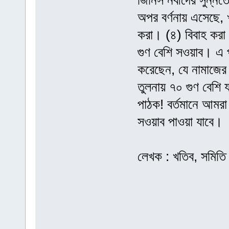
জিনিস নবীদের সুন্নত
অপর বর্ণনায় এসেছে,
করা। (৪) বিবাহ কর
গুণ বেশি সওয়াব। এ প
করেছেন, যে নামাজের
তুলনায় ৭০ গুণ বেশি 
পাঠক! বর্তমানে আমরা
সওয়াব পাওয়া যাবে।
লেখক : খতিব, সমিতি