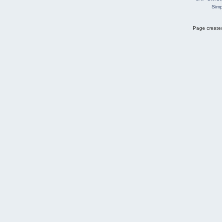
Simp
Page created