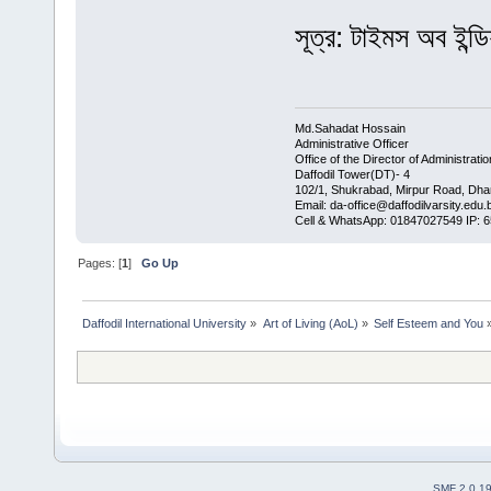
সূত্র: টাইমস অব ইন্ডি
Md.Sahadat Hossain
Administrative Officer
Office of the Director of Administratio
Daffodil Tower(DT)- 4
102/1, Shukrabad, Mirpur Road, Dha
Email: da-office@daffodilvarsity.edu.
Cell & WhatsApp: 01847027549 IP: 
Pages: [
1
]
Go Up
Daffodil International University
»
Art of Living (AoL)
»
Self Esteem and You
SMF 2.0.1