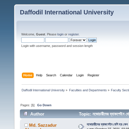
Daffodil International University
Welcome,
Guest
. Please
login
or
register
.
Login with username, password and session length
Home
Help
Search
Calendar
Login
Register
Daffodil International University
»
Faculties and Departments
»
Faculty Sect
Pages: [
1
]
Go Down
Author
Topic: নভোচারীদের ব্যাকপেইন 
নভোচারীদের ব্যাকপেইন বেশি হয় কেন
Md. Sazzadur