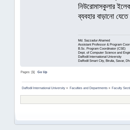
নিউরোমাসকুলার ইলেকট
ব্যবহার বাড়ানো যেত
Md. Sazzadur Ahamed
Assistant Professor & ​Program Coor
​B.Sc. Program Coordinator (CSE)
Dept. of Computer Science and Engi
Daffodil International University
Daffodil Smart City, Birulia, Savar, 
Pages: [
1
]
Go Up
Daffodil International University
»
Faculties and Departments
»
Faculty Sect