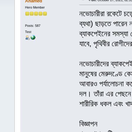
Ahamed
«
on:
October 27, 2021, 02:3
Hero Member
নভোচারীরা রকেটে চড়ে
ব্যথা) ছাড়তে পারেন 
Posts: 587
ব্যাকপেইনের সমস্যা দ
Test
যাবে, পৃথিবীর রোগী
নভোচারীদের ব্যাকপে
মানুষের মেরুদণ্ডে 
আবারও পর্যালোচনা কর
দল। তাঁরা এর পেছনে 
শারীরিক ধকল এবং খাদ্
বিজ্ঞাপন