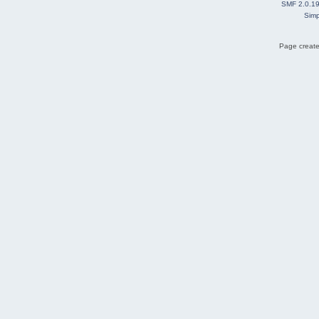
SMF 2.0.1
Simp
Page create