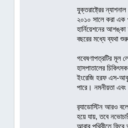
যুক্তরাষ্ট্রের ন্যাশন
২০১০ সালে করা এক গ
হার্নিয়েশনের আশঙ্কা
বছরের মধ্যে ব্যথা শ
গবেষণাপত্রটির মূল লে
হাসপাতালের চিকিৎসক 
ইংরেজি হরফ এস-আকৃতি
পারে। নমনীয়তা এবং
র‍্যাডোস্টিন আরও বল
হয়ে যায়, তবে নভোচার
আবার পৃথিবীতে ফিরে 