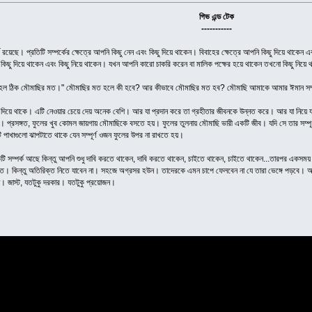
গিভ এন্ড টেক
-----------
 রয়েছে। প্রতিটি সম্পর্কের ক্ষেত্রে আপনি কিছু নেন এবং কিছু দিয়ে থাকেন। বিবাহের ক্ষেত্রে আপনি কিছু দিয়ে থাকেন
ু দিয়ে থাকেন এবং কিছু নিয়ে থাকেন। যখন আপনি কারো চাকরি করেন বা মালিক পক্ষের হয়ে থাকেন তখনো কিছু নিয়ে থা
াহরণ হল ঠিক মৌমাছির মত।" মৌমাছির মত হলে কী হবে? আর কীভাবে মৌমাছির মত হব? মৌমাছি আমাকে আমার ঈমান সম্প
 দিয়ে থাকে। এটি নেওয়ার চেয়ে দেয় অনেক বেশি। আর যা প্রদান করে তা গ্রহীতার জীবনকে উন্নত করে। আর যা নিয়ে যা
াখে। প্রসঙ্গত, ফুলের খুব কোমল জায়গায় মৌমাছিকে বসতে হয়। ফুলের তুলনায় মৌমাছি ভারী একটি জীব। যদি সে তার সম্
ি পাখাগুলো ঝাপটাতে থাকে যেন সম্পূর্ণ ওজন ফুলের উপর না রাখতে হয়।
্পর্ক আছে কিন্তু আপনি শুধু দাবি করতে থাকেন, দাবি করতে থাকেন, চাইতে থাকেন, চাইতে থাকেন...তারপর একসময় আপনার প্
মত। কিন্তু অতিরিক্ত নিতে যাবেন না। সহজে অগ্রসর হউন। তাদেরকে এমন চাপে ফেলবেন না যে তারা ভেঙ্গে পড়বে। আর
। জাস্ট, যতটুকু দরকার। যতটুকু প্রয়োজন।