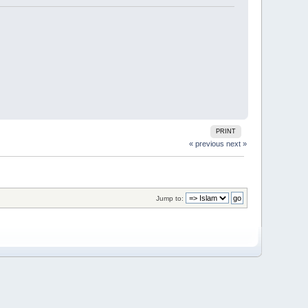
PRINT
« previous
next »
Jump to: