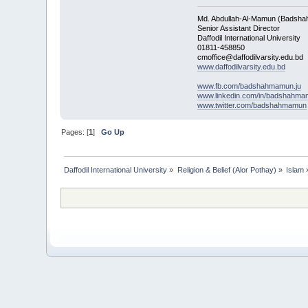
Md. Abdullah-Al-Mamun (Badsha
Senior Assistant Director
Daffodil International University
01811-458850
cmoffice@daffodilvarsity.edu.bd
www.daffodilvarsity.edu.bd
www.fb.com/badshahmamun.ju
www.linkedin.com/in/badshahm
www.twitter.com/badshahmamun
Pages: [
1
]
Go Up
Daffodil International University
»
Religion & Belief (Alor Pothay)
»
Islam