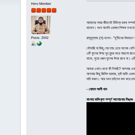
Hero Member
আমাদের সবার জীবনেই বিভিন্ন রকম সম্পর্ক
থাকেন। যখন আপনি একজন শিক্ষক তখনো কিছ
Posts: 2042
রাসূলুল্লাহ (স) বলেন - "মু'মিনের উদ
মৌমাছি যা কিছু নেয় তার চেয়ে অনেক বেশি
এটি ফুলের উপর খুব সুন্দর করে পাগুলো র
থাকে, পুরো ওজন ফুলের উপর রাখে না। এট
আমরা এখান থেকে কী শিখছি? আপনার একটি সম
আপনার কিছু জিনিস দরকার, হ্যাঁ আমি এক
দাবি করুন। আর যখন চাইবেন কম করে চান
- নোমান আলী খান
বাংলায় ডাবিংকৃত সম্পূর্ণ আলোচনার লিঙ্কঃ