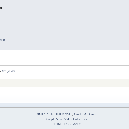
h)
amun
»
গিভ এন্ড টেক
SMF 2.0.19
|
SMF © 2021
,
Simple Machines
Simple Audio Video Embedder
XHTML
RSS
WAP2