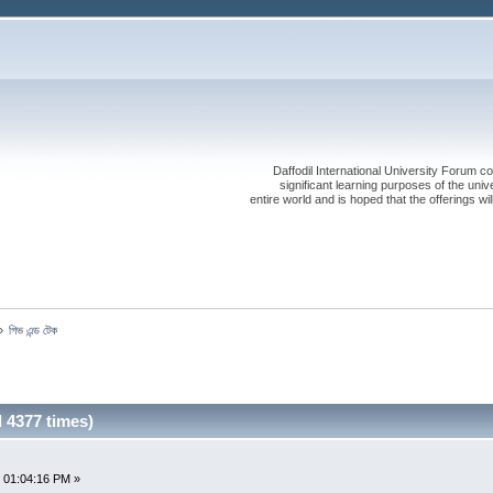
Daffodil International University Forum co
significant learning purposes of the uni
entire world and is hoped that the offerings will
»
গিভ এন্ড টেক
d 4377 times)
 01:04:16 PM »