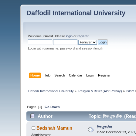
Daffodil International University
Welcome,
Guest
. Please
login
or
register
.
Login with username, password and session length
Home
Help
Search
Calendar
Login
Register
Daffodil International University
»
Religion & Belief (Alor Pothay)
»
Islam
Pages: [
1
]
Go Down
Author
Topic: গিভ এন্ড টেক (Rea
গিভ এন্ড টেক
Badshah Mamun
«
on:
December 23, 2021,
Administrator