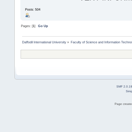
Posts: 504
Pages: [
1
]
Go Up
Daffodil International University
»
Faculty of Science and Information Techno
SMF 2.0.1
Simp
Page created