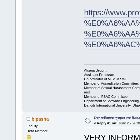
https://www
%E0%A6%AA%
%E0%A6%AA%
%E0%A6%AC
Afsana Begum,
Assistant Professor,
Co-ordinator of M.Sc in SWE ,
Member of Accreditation Committee,
Member of Sexual Harassment Comm
and
Member of PSAC Committee,
Department of Software Engineering,
Daffodil International University, Dha
Re: জাতিসংঘের পুরস্কার পেল বিএন
bipasha
«
Reply #1 on:
June 25, 2020
Faculty
Hero Member
VERY INFORM