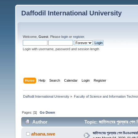
Daffodil International University
Welcome,
Guest
. Please
login
or
register
.
Login with username, password and session length
Home
Help
Search
Calendar
Login
Register
Daffodil International University
»
Faculty of Science and Information Techno
Pages: [
1
]
Go Down
Author
Topic: জাতিসংঘের পুরস্কার প
জাতিসংঘের পুরস্কার পেল বিএনএনআর
afsana.swe