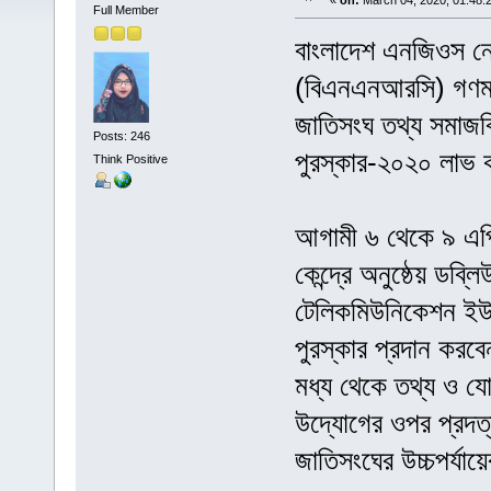
«
on:
March 04, 2020, 01:48:
Full Member
বাংলাদেশ এনজিওস নেট
(বিএনএনআরসি) গণমাধ
জাতিসংঘ তথ্য সমাজ
Posts: 246
পুরস্কার-২০২০ লাভ
Think Positive
আগামী ৬ থেকে ৯ এপ্র
কেন্দ্রে অনুষ্ঠেয় ডব
টেলিকমিউনিকেশন ইউ
পুরস্কার প্রদান কর
মধ্য থেকে তথ্য ও য
উদ্যোগের ওপর প্রদত
জাতিসংঘের উচ্চপর্যায়